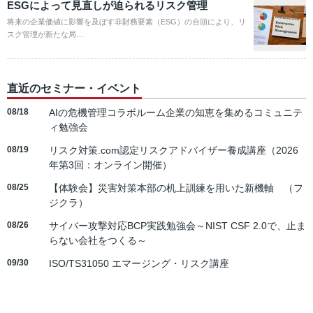
ESGによって見直しが迫られるリスク管理
将来の企業価値に影響を及ぼす非財務要素（ESG）の台頭により、リ
スク管理が新たな局…
直近のセミナー・イベント
08/18
AIの危機管理コラボルーム企業の知恵を集めるコミュニテ
ィ勉強会
08/19
リスク対策.com認定リスクアドバイザー養成講座（2026
年第3回：オンライン開催）
08/25
【体験会】災害対策本部の机上訓練を用いた新機軸 （フ
ジクラ）
08/26
サイバー攻撃対応BCP実践勉強会～NIST CSF 2.0で、止ま
らない会社をつくる～
09/30
ISO/TS31050 エマージング・リスク講座