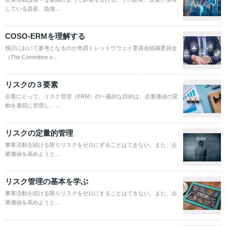
している資産、負債…
COSO-ERMを理解する
検討において参考となるのが米国トレッドウウェイ委員会組織委員会
（The Committee o…
リスクの３要素
企業にとって、リスク管理（ERM）の一義的な目的は、企業価値の変
動を適切に管理し、…
リスクの定量的管理
事業活動を続ける限りリスクをゼロにすることはできない。また、企
業価値を高めようと…
リスク管理の基本を学ぶ
事業活動を続ける限りリスクをゼロにすることはできない。また、企
業価値を高めようと…