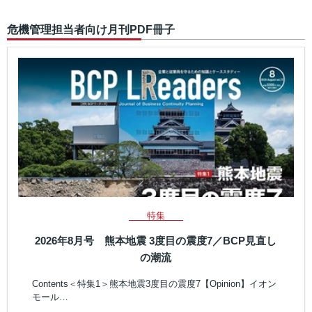
危機管理担当者向け月刊PDF冊子
特集
2026年8月号 熊本地震 3度目の震度7／BCP見直し
の潮流
Contents＜特集1＞熊本地震3度目の震度7【Opinion】イオン
モール…