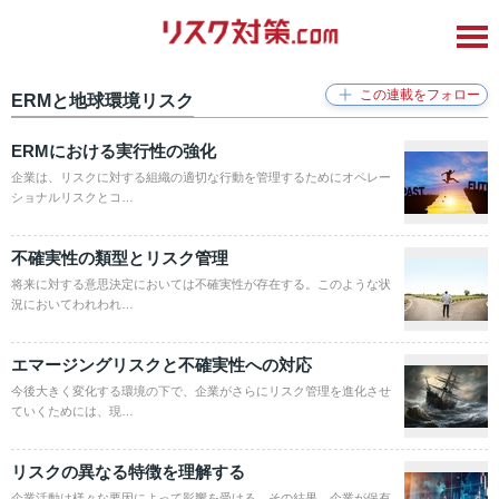
ERMと地球環境リスク
ERMにおける実行性の強化
企業は、リスクに対する組織の適切な行動を管理するためにオペレー
ショナルリスクとコ…
不確実性の類型とリスク管理
将来に対する意思決定においては不確実性が存在する。このような状
況においてわれわれ…
エマージングリスクと不確実性への対応
今後大きく変化する環境の下で、企業がさらにリスク管理を進化させ
ていくためには、現…
リスクの異なる特徴を理解する
企業活動は様々な要因によって影響を受ける。その結果、企業が保有