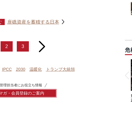
む
座礁資産を蓄積する日本
next
2
3
危
IPCC
2030
温暖化
トランプ大統領
管理担当者にお役立ち情報
マガ・会員登録のご案内