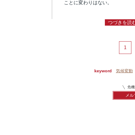
ことに変わりはない。
つづきを読
1
keyword
気候変動
危機
メル