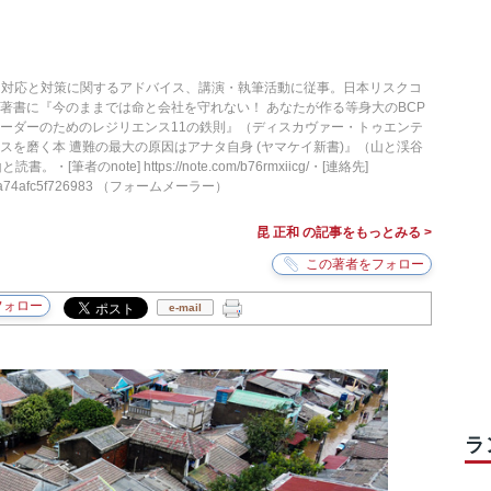
ク対応と対策に関するアドバイス、講演・執筆活動に従事。日本リスクコ
著書に『今のままでは命と会社を守れない！ あなたが作る等身大のBCP
ーダーのためのレジリエンス11の鉄則』（ディスカヴァー・トゥエンテ
スを磨く本 遭難の最大の原因はアナタ自身 (ヤマケイ新書)』（山と渓谷
[筆者のnote] https://note.com/b76rmxiicg/・[連絡先]
jp/fms/a74afc5f726983 （フォームメーラー）
昆 正和 の記事をもっとみる >
e-mail
ラ