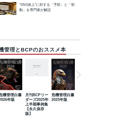
“SNS炎上”に対する「予防」と「初
動」を専門家が解説
機管理とBCPのおススメ本
危機管理白書
月刊BCPリー
危機管理白書
2023年防災・
危機管理白書
2026年版
ダーズ2025年
2025年版
BCP・リスク
2024年版
上半期事例集
マネジメント
【永久保存
事例集【永久
版】
保存版】