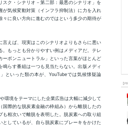
リスク・シナリオ－第二部：最悪のシナリオ」を
権が気候変動対策（インフラ抑制法）に力を入れ
徐々に良い方向に進むのではという多少の期待が
に言えば、現実はこのシナリオよりもさらに悪い
る。もっとも分かりやすい例はメディアだ。テレ
カーボンニュートラル」といった言葉がほとんど
を鳴らす番組は一つも見当たらない。出版メディ
といった類の本が、YouTubeでは気候懐疑論
。
【P
sや環境をテーマにした企業広告は大幅に減少して
B（国際的な脱炭素金融の枠組み）から離脱したの
プも相次いで離脱を表明した。脱炭素への取り組
いとしているが、自ら脱炭素にブレーキをかけた