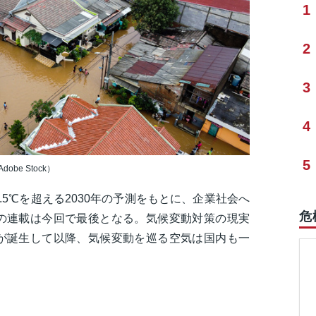
1
2
3
4
5
e Stock）
5℃を超える2030年の予測をもとに、企業社会へ
危
の連載は今回で最後となる。気候変動対策の現実
が誕生して以降、気候変動を巡る空気は国内も一