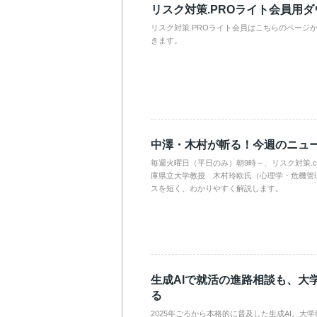
リスク対策.PROライト会員用
リスク対策.PROライト会員はこちらのページ
きます。
中澤・木村が斬る！今週のニュ
毎週火曜日（平日のみ）朝9時～、リスク対策.
庫県立大学教授 木村玲欧氏（心理学・危機管
スを短く、わかりやすく解説します。
生成AIで就活の進路相談も、大
る
2025年ごろから本格的に普及した生成AI。大