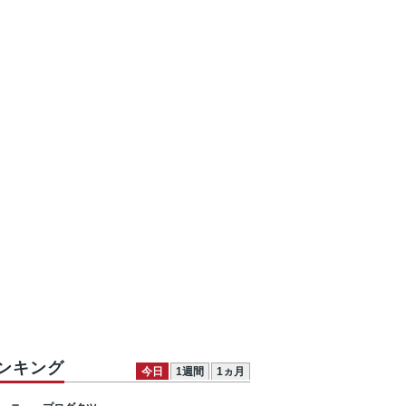
ンキング
今日
1週間
1ヵ月