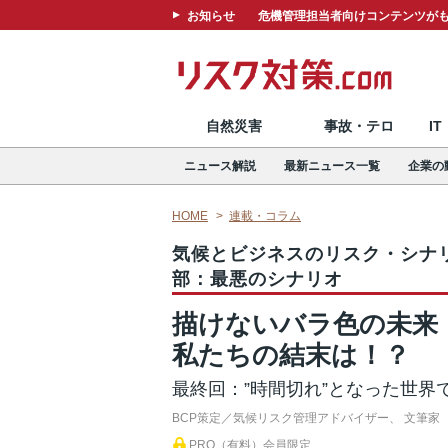
お知らせ
危機管理担当者向けコンテンツがも
自然災害
事故・テロ
I
ニュース解説
最新ニュース一覧
企業の
HOME
連載・コラム
気候とビジネスのリスク・シナ
部：最悪のシナリオ
描けないバラ色の未来
私たちの結末は！？
最終回：”時間切れ”となった世界
BCP策定／気候リスク管理アドバイザー、 文筆家
PRO（有料）会員限定