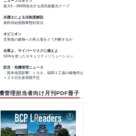
ニュープロダクツ
最大6～8時間発光する高性能蓄光テープ
弁護士による法制度解説
食料供給困難事態対策法
オピニオン
災害後の建物への再入場をどう判断するか
企業よ、サイバーリスクに備えよ
SDNを使ったセキュリティソリューション
防災・危機管理ニュース
〔熊本地震影響〕トヨタ、福岡３工場の稼働停止
＝２９日生産再開予定
機管理担当者向け月刊PDF冊子