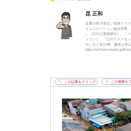
昆 正和
企業のBCP策定／気候リス
ミュニケーション協会理事。
』（日刊工業新聞社）、『リ
ィワン）、『山のリスクセン
社）など全14冊。趣味は登山と読書。・
https://ssl.form-mailer.