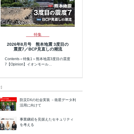
特集
2026年8月号 熊本地震 3度目の
震度7／BCP見直しの潮流
Contents＜特集1＞熊本地震3度目の震度
7【Opinion】イオンモール…
R】
防災DXの社会実装 －衛星データ利
活用に向けて
事業継続を見据えたセキュリティ
を考える