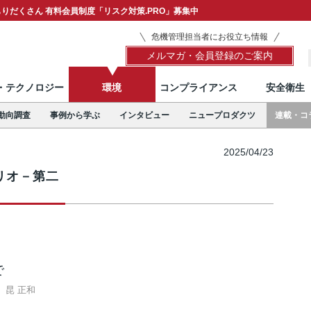
りだくさん 有料会員制度「リスク対策.PRO」募集中
危機管理担当者にお役立ち情報
メルマガ・会員登録のご案内
T・テクノロジー
環境
コンプライアンス
安全衛生
動向調査
事例から学ぶ
インタビュー
ニュープロダクツ
連載・コ
2025/04/23
リオ－第二
で
昆 正和