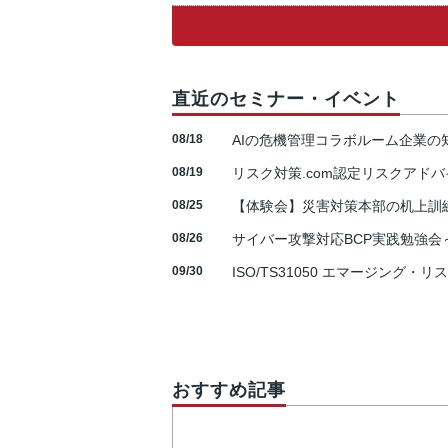
直近のセミナー・イベント
08/18
AIの危機管理コラボルーム企業
08/19
リスク対策.com認定リスクアドバ
08/25
【体験会】災害対策本部の机上訓
08/26
サイバー攻撃対応BCP実践勉強会～N
09/30
ISO/TS31050 エマージング・リ
おすすめ記事