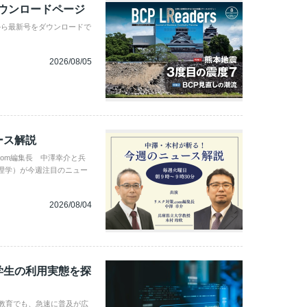
ダウンロードページ
から最新号をダウンロードで
2026/08/05
ース解説
com編集長 中澤幸介と兵
理学）が今週注目のニュー
2026/08/04
学生の利用実態を探
学教育でも、急速に普及が広