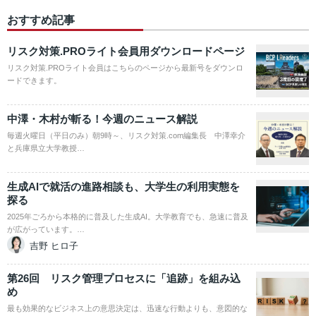
おすすめ記事
リスク対策.PROライト会員用ダウンロードページ
リスク対策.PROライト会員はこちらのページから最新号をダウンロ
ードできます。
中澤・木村が斬る！今週のニュース解説
毎週火曜日（平日のみ）朝9時～、リスク対策.com編集長 中澤幸介
と兵庫県立大学教授…
生成AIで就活の進路相談も、大学生の利用実態を
探る
2025年ごろから本格的に普及した生成AI。大学教育でも、急速に普及
が広がっています。…
吉野 ヒロ子
第26回 リスク管理プロセスに「追跡」を組み込
め
最も効果的なビジネス上の意思決定は、迅速な行動よりも、意図的な