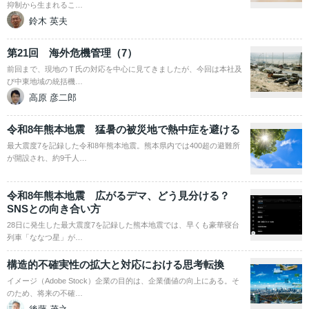
抑制から生まれるこ…
鈴木 英夫
第21回 海外危機管理（7）
前回まで、現地のＴ氏の対応を中心に見てきましたが、今回は本社及
び中東地域の統括機…
高原 彦二郎
令和8年熊本地震 猛暑の被災地で熱中症を避ける
最大震度7を記録した令和8年熊本地震。熊本県内では400超の避難所
が開設され、約9千人…
令和8年熊本地震 広がるデマ、どう見分ける？
SNSとの向き合い方
28日に発生した最大震度7を記録した熊本地震では、早くも豪華寝台
列車「ななつ星」が…
構造的不確実性の拡大と対応における思考転換
イメージ（Adobe Stock）企業の目的は、企業価値の向上にある。そ
のため、将来の不確…