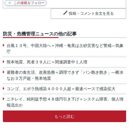
投稿・コメント全文を見る
防災・危機管理ニュースの他の記事
台風１３号、中国大陸へ＝沖縄・奄美は土砂災害など警戒―気象
庁
熊本地震、死者３９人に＝関連調査中１人増
避難者の食生活、改善急務＝調理できず「パン飽き飽き」―断水
なお３万戸超・熊本地震
コンゴ、エボラ熱感染４０００人超＝最速ペースで感染拡大
ニチレイ、純利益予想４８億円引き下げ＝システム障害、個人情
報流出か
もっと読む