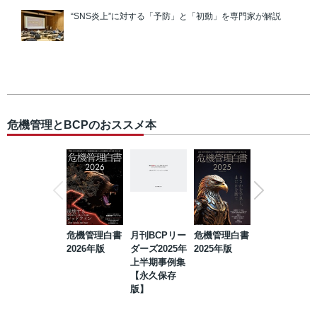
“SNS炎上”に対する「予防」と「初動」を専門家が解説
危機管理とBCPのおススメ本
危機管理白書
月刊BCPリー
危機管理白書
2023年防災・
2026年版
ダーズ2025年
2025年版
BCP・リスク
上半期事例集
マネジメント
【永久保存
事例集【永久
版】
保存版】