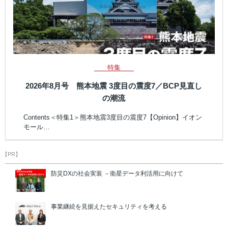
特集
2026年8月号 熊本地震 3度目の震度7／BCP見直し
の潮流
Contents＜特集1＞熊本地震3度目の震度7【Opinion】イオン
モール…
【PR】
防災DXの社会実装 －衛星データ利活用に向けて
事業継続を見据えたセキュリティを考える