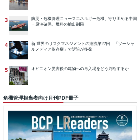
防災・危機管理ニュース
エネルギー危機、守り固める中国
3
＝原油確保、燃料の輸出制限
新 世界のリスクマネジメントの潮流
第22回 「ソーシャ
4
ルメディア依存症」で訴訟が多発
オピニオン
災害後の建物への再入場をどう判断するか
5
危機管理担当者向け月刊PDF冊子