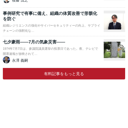
後藤 茂之
事例研究で有事に備え、組織の体質改善で形骸化
を防ぐ
組織レジリエンスの強化やサイバーセキュリティーの向上、サプライ
チェーンの強靭化な…
七夕豪雨――7月の気象災害――
1974年7月7日は、参議院議員選挙の投票日であった。夜、テレビで
開票速報が放映されて…
永澤 義嗣
有料記事をもっと見る