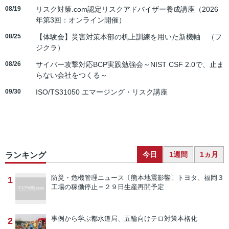
08/19
リスク対策.com認定リスクアドバイザー養成講座（2026
年第3回：オンライン開催）
08/25
【体験会】災害対策本部の机上訓練を用いた新機軸 （フ
ジクラ）
08/26
サイバー攻撃対応BCP実践勉強会～NIST CSF 2.0で、止ま
らない会社をつくる～
09/30
ISO/TS31050 エマージング・リスク講座
今日
1週間
1ヵ月
ランキング
防災・危機管理ニュース
〔熊本地震影響〕トヨタ、福岡３
1
工場の稼働停止＝２９日生産再開予定
事例から学ぶ
都水道局、五輪向けテロ対策本格化
2