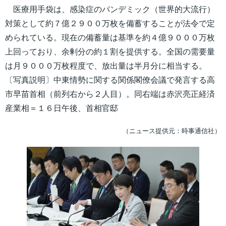
医療用手袋は、感染症のパンデミック（世界的大流行）
対策として約７億２９００万枚を備蓄することが法令で定
められている。現在の備蓄量は基準を約４億９０００万枚
上回っており、余剰分の約１割を提供する。全国の需要量
は月９０００万枚程度で、放出量は半月分に相当する。
〔写真説明〕中東情勢に関する関係閣僚会議で発言する高
市早苗首相（前列右から２人目）。同右端は赤沢亮正経済
産業相＝１６日午後、首相官邸
（ニュース提供元：時事通信社）