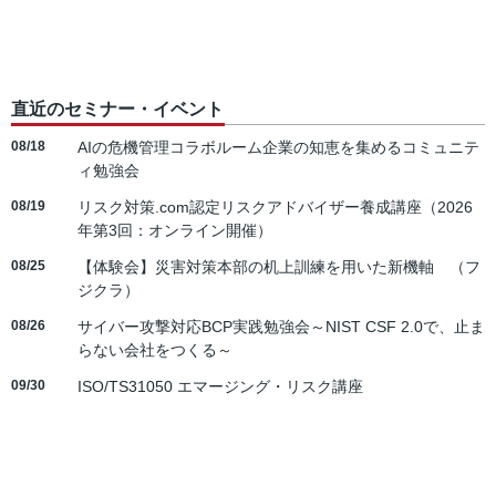
直近のセミナー・イベント
08/18
AIの危機管理コラボルーム企業の知恵を集めるコミュニテ
ィ勉強会
08/19
リスク対策.com認定リスクアドバイザー養成講座（2026
年第3回：オンライン開催）
08/25
【体験会】災害対策本部の机上訓練を用いた新機軸 （フ
ジクラ）
08/26
サイバー攻撃対応BCP実践勉強会～NIST CSF 2.0で、止ま
らない会社をつくる～
09/30
ISO/TS31050 エマージング・リスク講座