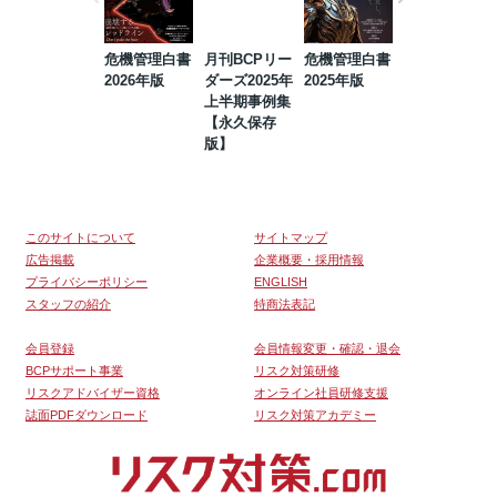
危機管理白書
月刊BCPリー
危機管理白書
2023年防災・
2026年版
ダーズ2025年
2025年版
BCP・リスク
上半期事例集
マネジメント
【永久保存
事例集【永久
版】
保存版】
このサイトについて
サイトマップ
広告掲載
企業概要・採用情報
プライバシーポリシー
ENGLISH
スタッフの紹介
特商法表記
会員登録
会員情報変更・確認・退会
BCPサポート事業
リスク対策研修
リスクアドバイザー資格
オンライン社員研修支援
誌面PDFダウンロード
リスク対策アカデミー