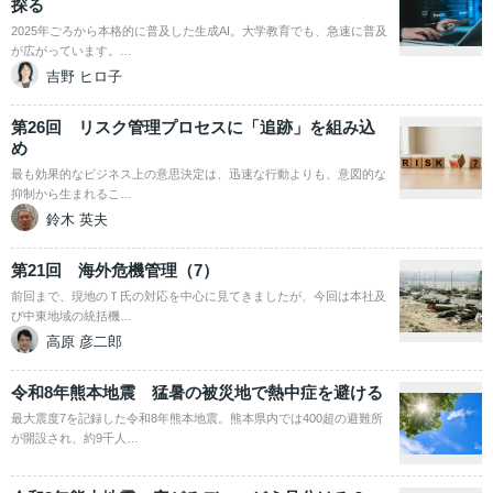
探る
2025年ごろから本格的に普及した生成AI。大学教育でも、急速に普及
が広がっています。…
吉野 ヒロ子
第26回 リスク管理プロセスに「追跡」を組み込
め
最も効果的なビジネス上の意思決定は、迅速な行動よりも、意図的な
抑制から生まれるこ…
鈴木 英夫
第21回 海外危機管理（7）
前回まで、現地のＴ氏の対応を中心に見てきましたが、今回は本社及
び中東地域の統括機…
高原 彦二郎
令和8年熊本地震 猛暑の被災地で熱中症を避ける
最大震度7を記録した令和8年熊本地震。熊本県内では400超の避難所
が開設され、約9千人…