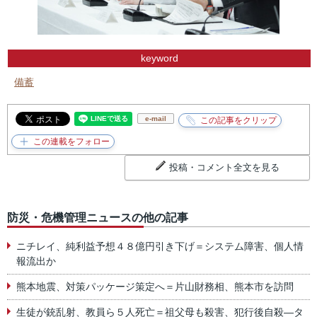
keyword
備蓄
e-mail
投稿・コメント全文を見る
防災・危機管理ニュースの他の記事
ニチレイ、純利益予想４８億円引き下げ＝システム障害、個人情
報流出か
熊本地震、対策パッケージ策定へ＝片山財務相、熊本市を訪問
生徒が銃乱射、教員ら５人死亡＝祖父母も殺害、犯行後自殺―タ