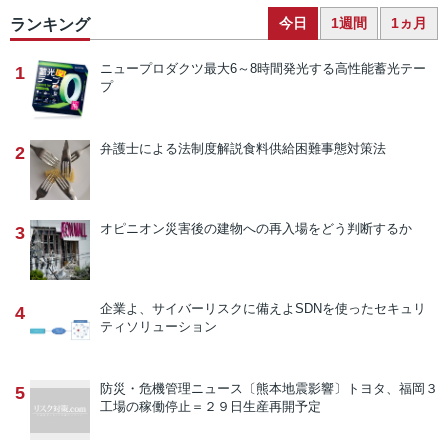
今日
1週間
1ヵ月
ランキング
ニュープロダクツ
最大6～8時間発光する高性能蓄光テー
1
プ
弁護士による法制度解説
食料供給困難事態対策法
2
オピニオン
災害後の建物への再入場をどう判断するか
3
企業よ、サイバーリスクに備えよ
SDNを使ったセキュリ
4
ティソリューション
防災・危機管理ニュース
〔熊本地震影響〕トヨタ、福岡３
5
工場の稼働停止＝２９日生産再開予定