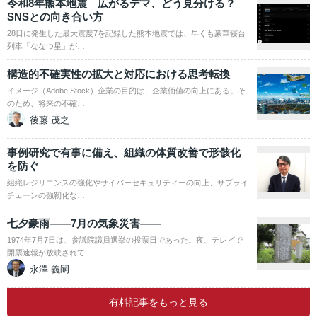
令和8年熊本地震 広がるデマ、どう見分ける？
SNSとの向き合い方
28日に発生した最大震度7を記録した熊本地震では、早くも豪華寝台
列車「ななつ星」が…
構造的不確実性の拡大と対応における思考転換
イメージ（Adobe Stock）企業の目的は、企業価値の向上にある。そ
のため、将来の不確…
後藤 茂之
事例研究で有事に備え、組織の体質改善で形骸化
を防ぐ
組織レジリエンスの強化やサイバーセキュリティーの向上、サプライ
チェーンの強靭化な…
七夕豪雨――7月の気象災害――
1974年7月7日は、参議院議員選挙の投票日であった。夜、テレビで
開票速報が放映されて…
永澤 義嗣
有料記事をもっと見る