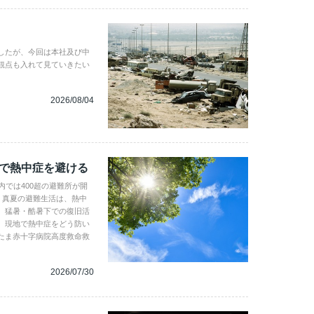
したが、今回は本社及び中
観点も入れて見ていきたい
2026/08/04
地で熱中症を避ける
内では400超の避難所が開
。真夏の避難生活は、熱中
、猛暑・酷暑下での復旧活
。現地で熱中症をどう防い
たま赤十字病院高度救命救
2026/07/30