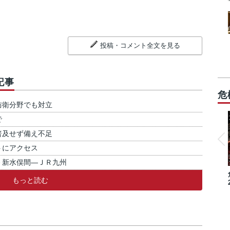
投稿・コメント全文を見る
記事
危
防衛分野でも対立
で
普及せず備え不足
トにアクセス
－新水俣間―ＪＲ九州
もっと読む