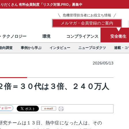
りだくさん 有料会員制度「リスク対策.PRO」募集中
危機管理担当者にお役立ち情報
メルマガ・会員登録のご案内
T・テクノロジー
環境
コンプライアンス
安全衛生
動向調査
事例から学ぶ
インタビュー
ニュープロダクツ
連載・コ
2026/05/13
２倍＝３０代は３倍、２４０万人
e-mail
究チームは１３日、熱中症になった人は、その