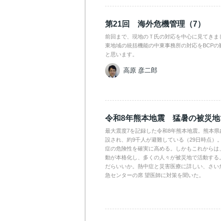
第21回 海外危機管理（7）
前回まで、現地のＴ氏の対応を中心に見てきま
東地域の統括機能の中東事務所の対応をBCPの
と思います。
高原 彦二郎
令和8年熊本地震 猛暑の被災
最大震度7を記録した令和8年熊本地震。熊本県
設され、約9千人が避難している（29日時点）
症の危険性を確実に高める。しかもこれからは
動が本格化し、多くの人々が被災地で活動する
だらいいか。熱中症と災害医療に詳しい、さい
急センターの席 望医師に対策を聞いた。