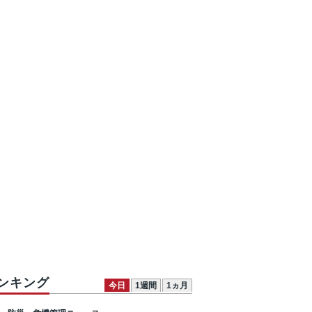
ンキング
今日
1週間
1ヵ月