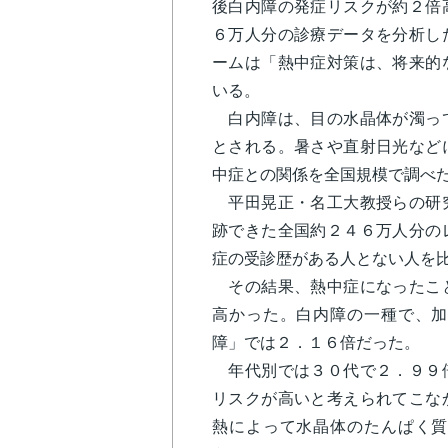
後白内障の発症リスクが約２倍
６万人分の診療データを分析し
ームは「熱中症対策は、将来的
いる。
白内障は、目の水晶体が濁って
とされる。暑さや直射日光など
中症との関係を全国規模で調べ
平田晃正・名工大教授らの研究
跡できた全国約２４６万人分の
症の受診歴がある人とない人を
その結果、熱中症になったこと
高かった。白内障の一種で、加
障」では２．１６倍だった。
年代別では３０代で２．９９倍
リスクが高いと考えられてこな
熱によって水晶体のたんぱく質