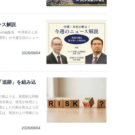
ース解説
com編集長 中澤幸介と兵
理学）が今週注目のニュー
2026/08/04
「追跡」を組み込
行動よりも、意図的な抑制
担当者は、状況が依然とし
固とした行動を取るよう圧
応は、状況がより明確にな
2026/08/04