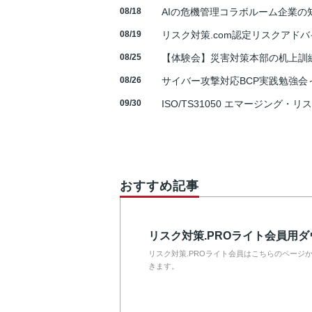
08/18
AIの危機管理コラボルーム企業
08/19
リスク対策.com認定リスクアドバ
08/25
【体験会】災害対策本部の机上訓
08/26
サイバー攻撃対応BCP実践勉強会～N
09/30
ISO/TS31050 エマージング・リ
おすすめ記事
リスク対策.PROライト会員用
リスク対策.PROライト会員はこちらのページ
きます。