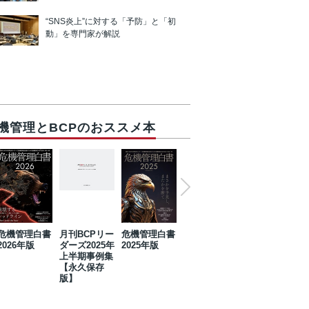
“SNS炎上”に対する「予防」と「初
動」を専門家が解説
機管理とBCPのおススメ本
危機管理白書
月刊BCPリー
危機管理白書
2023年防災・
危機管理白書
2026年版
ダーズ2025年
2025年版
BCP・リスク
2024年版
上半期事例集
マネジメント
【永久保存
事例集【永久
版】
保存版】