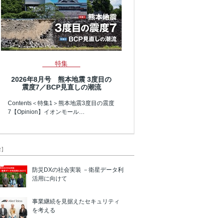
特集
2026年8月号 熊本地震 3度目の
震度7／BCP見直しの潮流
Contents＜特集1＞熊本地震3度目の震度
7【Opinion】イオンモール…
R】
防災DXの社会実装 －衛星データ利
活用に向けて
事業継続を見据えたセキュリティ
を考える