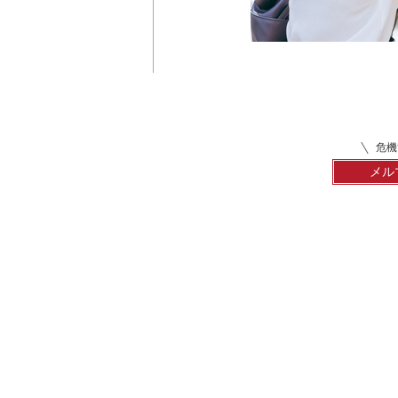
危機
メル