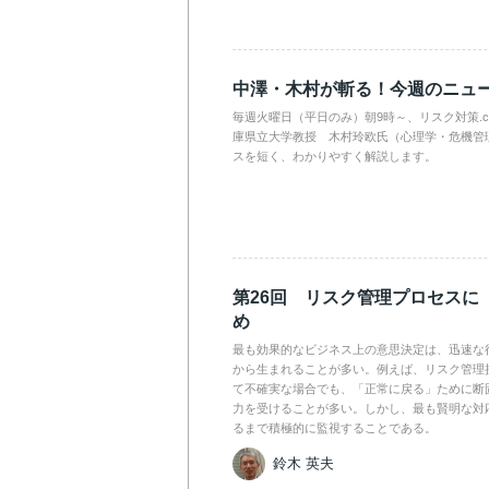
中澤・木村が斬る！今週のニュ
毎週火曜日（平日のみ）朝9時～、リスク対策.
庫県立大学教授 木村玲欧氏（心理学・危機管
スを短く、わかりやすく解説します。
第26回 リスク管理プロセスに
め
最も効果的なビジネス上の意思決定は、迅速な
から生まれることが多い。例えば、リスク管理
て不確実な場合でも、「正常に戻る」ために断
力を受けることが多い。しかし、最も賢明な対
るまで積極的に監視することである。
鈴木 英夫