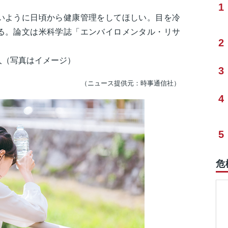
1
ように日頃から健康管理をしてほしい。目を冷
る。論文は米科学誌「エンバイロメンタル・リサ
2
人（写真はイメージ）
3
（ニュース提供元：時事通信社）
4
5
危