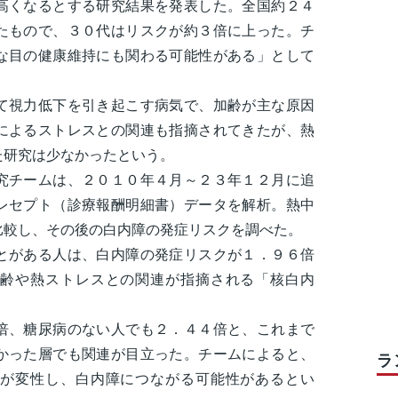
高くなるとする研究結果を発表した。全国約２４
たもので、３０代はリスクが約３倍に上った。チ
な目の健康維持にも関わる可能性がある」として
視力低下を引き起こす病気で、加齢が主な原因
によるストレスとの関連も指摘されてきたが、熱
た研究は少なかったという。
チームは、２０１０年４月～２３年１２月に追
レセプト（診療報酬明細書）データを解析。熱中
比較し、その後の白内障の発症リスクを調べた。
がある人は、白内障の発症リスクが１．９６倍
齢や熱ストレスとの関連が指摘される「核白内
、糖尿病のない人でも２．４４倍と、これまで
かった層でも関連が目立った。チームによると、
ラ
が変性し、白内障につながる可能性があるとい