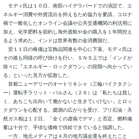
モディ氏は１０日、南部ハイデラバードでの演説で、エ
ネルギー消費や外貨流出を抑えるため協力を要請。コロナ
禍で一般化したオンライン会議や公共交通機関の利活用に
加え、化学肥料を節約し海外渡航や金の購入を１年間控え
るよう求めた。インドは世界有数の金消費国だ。
翌１１日の株価は宝飾品関連を中心に下落。モディ氏は
その後も同様の呼び掛けを行い、ＳＮＳ上では「インドが
徐々に『エネルギー・ロックダウン』の段階へ向かってい
る」といった見方が拡散した。
首都ニューデリーのオートリキシャ（三輪バイクタクシ
ー）運転手ラリット・パルさん（２６）は「私たちは貧し
く、あちこち出向いて働かないと生きていけない」とロッ
クダウンを心配する。臆測の広がりを受け、プリ石油・天
然ガス相は１２日、「全くの虚偽でデマ」と否定。燃料備
蓄は十分で、手頃な価格で供給できていると強調した。
一方、地元メディアは４月の地方議会選を終えたこと