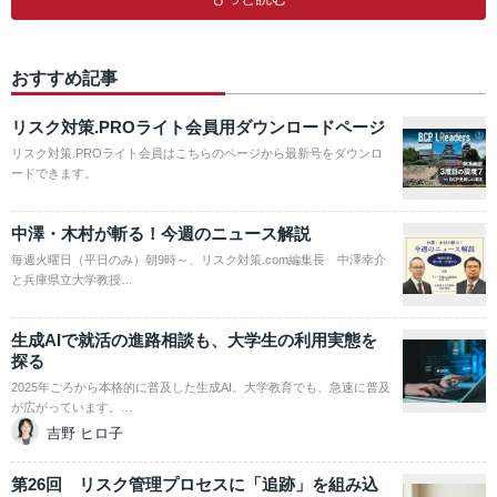
おすすめ記事
リスク対策.PROライト会員用ダウンロードページ
リスク対策.PROライト会員はこちらのページから最新号をダウンロ
ードできます。
中澤・木村が斬る！今週のニュース解説
毎週火曜日（平日のみ）朝9時～、リスク対策.com編集長 中澤幸介
と兵庫県立大学教授…
生成AIで就活の進路相談も、大学生の利用実態を
探る
2025年ごろから本格的に普及した生成AI。大学教育でも、急速に普及
が広がっています。…
吉野 ヒロ子
第26回 リスク管理プロセスに「追跡」を組み込