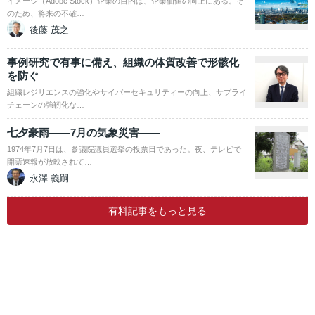
イメージ（Adobe Stock）企業の目的は、企業価値の向上にある。そ
のため、将来の不確…
後藤 茂之
事例研究で有事に備え、組織の体質改善で形骸化
を防ぐ
組織レジリエンスの強化やサイバーセキュリティーの向上、サプライ
チェーンの強靭化な…
七夕豪雨――7月の気象災害――
1974年7月7日は、参議院議員選挙の投票日であった。夜、テレビで
開票速報が放映されて…
永澤 義嗣
有料記事をもっと見る