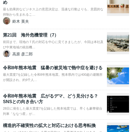
め
最も効果的なビジネス上の意思決定は、迅速な行動よりも、意図的な
抑制から生まれるこ…
鈴木 英夫
第21回 海外危機管理（7）
前回まで、現地のＴ氏の対応を中心に見てきましたが、今回は本社及
び中東地域の統括機…
高原 彦二郎
令和8年熊本地震 猛暑の被災地で熱中症を避ける
最大震度7を記録した令和8年熊本地震。熊本県内では400超の避難所
が開設され、約9千人…
令和8年熊本地震 広がるデマ、どう見分ける？
SNSとの向き合い方
28日に発生した最大震度7を記録した熊本地震では、早くも豪華寝台
列車「ななつ星」が…
構造的不確実性の拡大と対応における思考転換