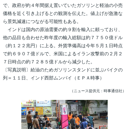
で、政府が約４年間据え置いていたガソリンと軽油の小売
価格を近く引き上げるとの観測を伝えた。値上げが急激な
ら景気減速につながる可能性もある。
インドは国内の原油需要の約９割を輸入に頼っており、
他の品目も合わせた昨年度の輸入総額は約７７５０億ドル
（約１２２兆円）に上る。外貨準備高は今年５月１日時点
で約６９０７億ドルで、米国によるイラン攻撃前の２月２
７日時点の約７２８５億ドルから減少した。
〔写真説明〕給油のためガソリンスタンドに並ぶバイクの
列＝１１日、インド西部ムンバイ（ＥＰＡ時事）
（ニュース提供元：時事通信社）