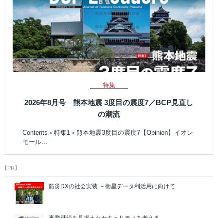
特集
2026年8月号 熊本地震 3度目の震度7／BCP見直し
の潮流
Contents＜特集1＞熊本地震3度目の震度7【Opinion】イオン
モール…
【PR】
防災DXの社会実装 －衛星データ利活用に向けて