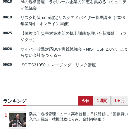
08/18
AIの危機管理コラボルーム企業の知恵を集めるコミュニテ
ィ勉強会
08/19
リスク対策.com認定リスクアドバイザー養成講座（2026
年第3回：オンライン開催）
08/25
【体験会】災害対策本部の机上訓練を用いた新機軸 （フ
ジクラ）
08/26
サイバー攻撃対応BCP実践勉強会～NIST CSF 2.0で、止ま
らない会社をつくる～
09/30
ISO/TS31050 エマージング・リスク講座
今日
1週間
1ヵ月
ランキング
防災・危機管理ニュース
高市首相、日銀総裁に「国債買い
1
入れ」要請＝積極財政にらみ、金利抑制狙う