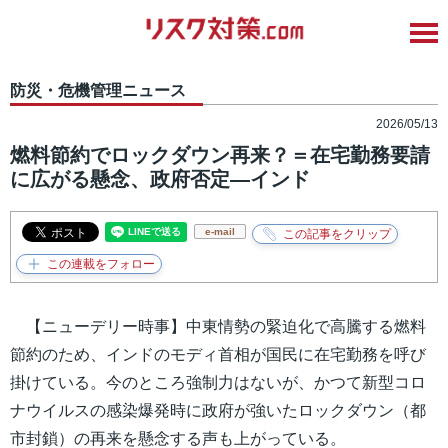
防災・危機管理ニュース
2026/05/13
燃料節約でロックダウン再来？＝在宅勤務要請
に広がる懸念、政府否定―インド
e-mail
【ニューデリー時事】中東情勢の緊迫化で高騰する燃料
節約のため、インドのモディ首相が国民に在宅勤務を呼び
掛けている。今のところ強制力はないが、かつて新型コロ
ナウイルスの感染爆発時に政府が強いたロックダウン（都
市封鎖）の再来を懸念する声も上がっている。