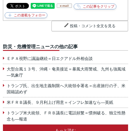
e-mail
投稿・コメント全文を見る
防災・危機管理ニュースの他の記事
ＥＰＡ視野に議論継続＝日エクアドル外相会談
大型台風１３号、沖縄・奄美接近＝暴風大雨警戒、九州も強風域
―気象庁
トランプ氏、出生地主義制限へ大統領令署名＝出産旅行の子、米
国籍認めず
米ＦＲＢ議長、９月利上げ用意＝インフレ加速なら―英紙
トランプ米大統領、ＦＲＢ議長に電話頻繁＝慣例破る、独立性懸
念も―報道
もっと読む