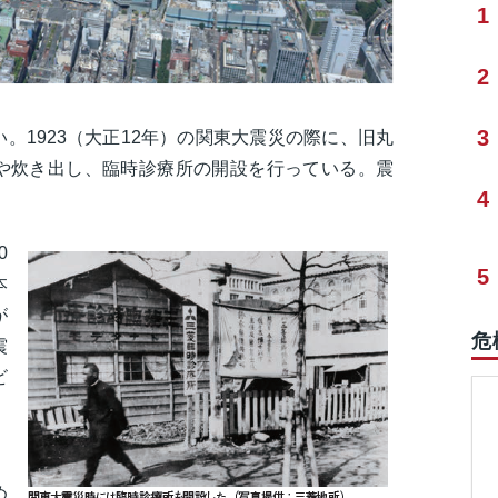
1
2
3
。1923（大正12年）の関東大震災の際に、旧丸
や炊き出し、臨時診療所の開設を行っている。震
4
0
5
本
が
危
震
ビ
」
め