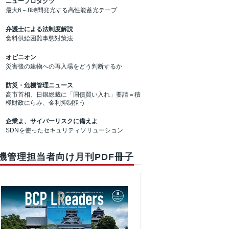
ニュープロダクツ
最大6～8時間発光する高性能蓄光テープ
弁護士による法制度解説
食料供給困難事態対策法
オピニオン
災害後の建物への再入場をどう判断するか
防災・危機管理ニュース
高市首相、日銀総裁に「国債買い入れ」要請＝積
極財政にらみ、金利抑制狙う
企業よ、サイバーリスクに備えよ
SDNを使ったセキュリティソリューション
機管理担当者向け月刊PDF冊子