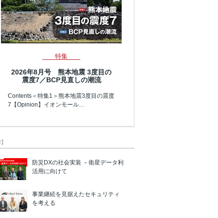
特集
2026年8月号 熊本地震 3度目の
震度7／BCP見直しの潮流
Contents＜特集1＞熊本地震3度目の震度
7【Opinion】イオンモール…
R】
防災DXの社会実装 －衛星データ利
活用に向けて
事業継続を見据えたセキュリティ
を考える