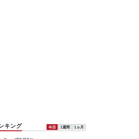
ンキング
今日
1週間
1ヵ月