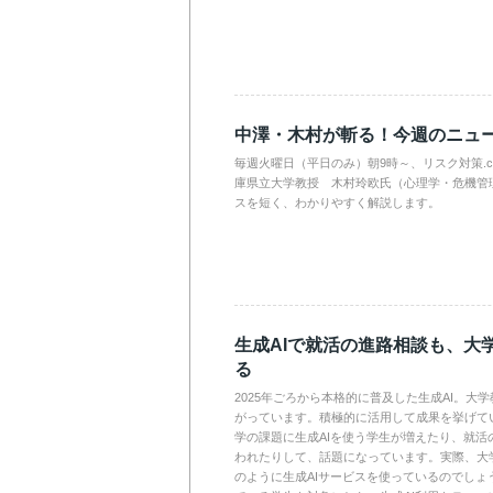
中澤・木村が斬る！今週のニュ
毎週火曜日（平日のみ）朝9時～、リスク対策.
庫県立大学教授 木村玲欧氏（心理学・危機管
スを短く、わかりやすく解説します。
生成AIで就活の進路相談も、大
る
2025年ごろから本格的に普及した生成AI。大
がっています。積極的に活用して成果を挙げて
学の課題に生成AIを使う学生が増えたり、就活
われたりして、話題になっています。実際、大
のように生成AIサービスを使っているのでしょ