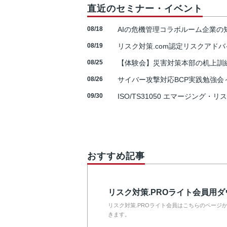
直近のセミナー・イベント
08/18
AIの危機管理コラボルーム企業
08/19
リスク対策.com認定リスクアドバ
08/25
【体験会】災害対策本部の机上訓
08/26
サイバー攻撃対応BCP実践勉強会～N
09/30
ISO/TS31050 エマージング・リ
おすすめ記事
リスク対策.PROライト会員用
リスク対策.PROライト会員はこちらのページ
きます。