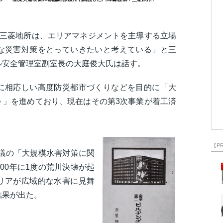
つ三菱地所は、エリアマネジメントを主導する立場
な災害対策をとっていきたいと考えている」と三
ル安全管理室副室長の大庭俊大氏は話す。
に相応しい高度防災都市づくりなどを目的に「大
ト」を進めており、現在はその第3次事業が着工済
備
【P
会議の「大規模水害対策に関
00年に1度の荒川決壊が起
リアが広域的な水害に見舞
結果が出た。