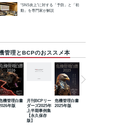
“SNS炎上”に対する「予防」と「初
動」を専門家が解説
機管理とBCPのおススメ本
危機管理白書
月刊BCPリー
危機管理白書
2023年防災・
危機管理白書
2026年版
ダーズ2025年
2025年版
BCP・リスク
2024年版
上半期事例集
マネジメント
【永久保存
事例集【永久
版】
保存版】