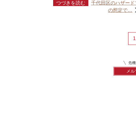
つづきを読む
千代田区のハザード
の想定で…
1
危機
メル