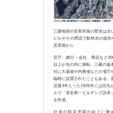
三菱地所の災害対策の歴史は古い
ビルやその周辺で飲料水の提供
災直後から
官庁、銀行・会社、商店など40
以上が丸の内に移転。三菱の仮
社に大蔵省や内務省などの省庁
臨時に設置されたこともある。
災後3年たった1926年には旧丸
ルで「安全第一ビルヂング読本
を作成。
社員の防災意識の向上に努