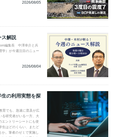
2026/08/05
ース解説
com編集長 中澤幸介と兵
理学）が今週注目のニュー
2026/08/04
学生の利用実態を探
学教育でも、急速に普及が広
いる研究者がいる一方、大
のエントリーシートにも使
学生はどのくらい、またど
うか。筆者のゼミで実施し