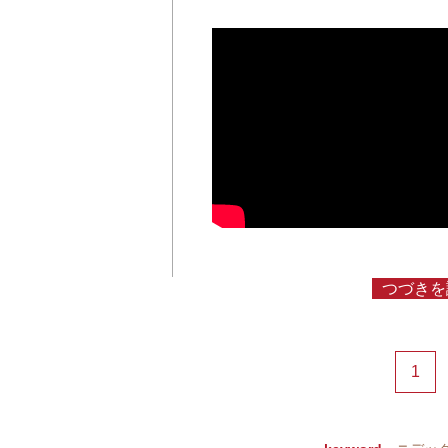
つづきを
1