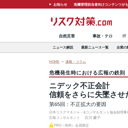
お知らせ
危機管理担当者向けコンテンツがも
自然災害
事故・テロ
I
ニュース解説
最新ニュース一覧
企業の
HOME
連載・コラム
危機発生時における広報の鉄則
ニデック不正会計
信頼をさらに失墜させ
第65回：不正拡大の要因
日本リスクマネジャ－&コンサルタント協会副理事
石川 慶子
広報コンサルタント
PRO（有料）会員限定