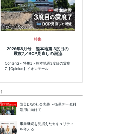
特集
2026年8月号 熊本地震 3度目の
震度7／BCP見直しの潮流
Contents＜特集1＞熊本地震3度目の震度
7【Opinion】イオンモール…
R】
防災DXの社会実装 －衛星データ利
活用に向けて
事業継続を見据えたセキュリティ
を考える