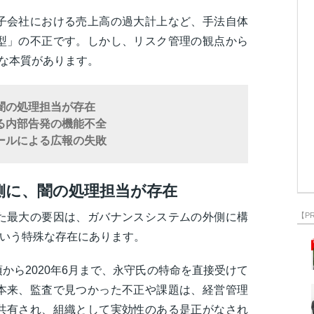
子会社における売上高の過大計上など、手法自体
型」の不正です。しかし、リスク管理の観点から
な本質があります。
闇の処理担当が存在
る内部告発の機能不全
ールによる広報の失敗
側に、闇の処理担当が存在
た最大の要因は、ガバナンスシステムの外側に構
【P
という特殊な存在にあります。
頃から2020年6月まで、永守氏の特命を直接受けて
本来、監査で見つかった不正や課題は、経営管理
共有され、組織として実効性のある是正がなされ