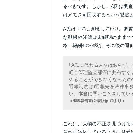
るべきです。しかし、A氏は調
はメモさえ回収するという徹底
A氏はすでに退職しており、調
な動機や経緯は未解明のままで
格、報酬40%減額、その後の退
｢A氏に代わる人材はおらず
経営管理監査部等に共有する
めることができなくなったので
通報制度は)通報先を法律事
い。本当に悪いことをしてい
＜調査報告書(公表版)p.70より＞
これは、大物の不正を見つける
自己正当化しているように見受け