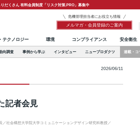
りだくさん 有料会員制度「リスク対策.PRO」募集中
危機管理担当者にお役立ち情報
メルマガ・会員登録のご案内
T・テクノロジー
環境
コンプライアンス
安全衛生
動向調査
事例から学ぶ
インタビュー
ニュープロダクツ
連載・コ
2026/06/11
た記者会見
長／社会構想大学院大学コミュニケーションデザイン研究科教授／