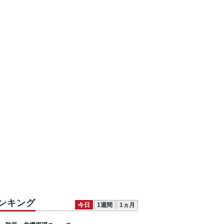
ンキング
今日
1週間
1ヵ月