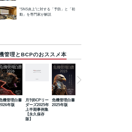
“SNS炎上”に対する「予防」と「初
動」を専門家が解説
機管理とBCPのおススメ本
危機管理白書
月刊BCPリー
危機管理白書
2023年防災・
危機管理白書
2026年版
ダーズ2025年
2025年版
BCP・リスク
2024年版
上半期事例集
マネジメント
【永久保存
事例集【永久
版】
保存版】