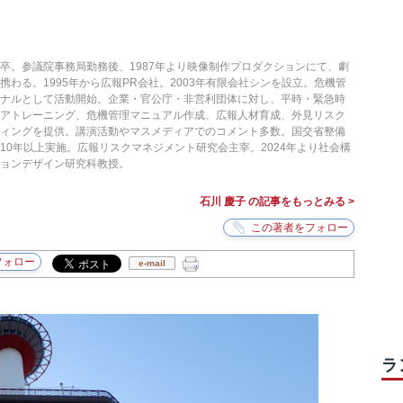
卒。参議院事務局勤務後、1987年より映像制作プロダクションにて、劇
わる。1995年から広報PR会社。2003年有限会社シンを設立。危機管
ョナルとして活動開始。企業・官公庁・非営利団体に対し、平時・緊急時
ィアトレーニング、危機管理マニュアル作成、広報人材育成、外見リスク
ティングを提供。講演活動やマスメディアでのコメント多数。国交省整備
10年以上実施。広報リスクマネジメント研究会主宰。2024年より社会構
ョンデザイン研究科教授。
石川 慶子 の記事をもっとみる >
e-mail
ラ