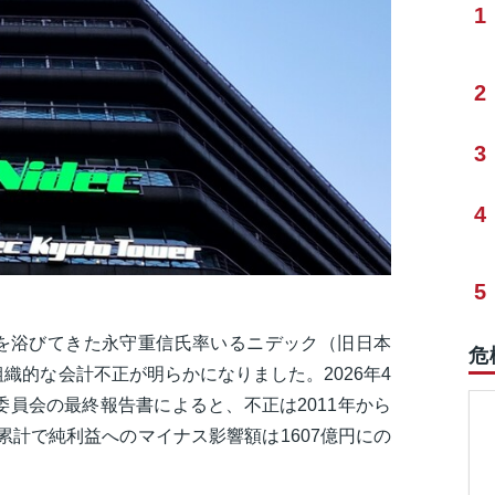
1
2
3
4
5
を浴びてきた永守重信氏率いるニデック（旧日本
危
織的な会計不正が明らかになりました。2026年4
委員会の最終報告書によると、不正は2011年から
の累計で純利益へのマイナス影響額は1607億円にの