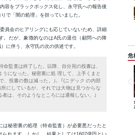
査内容をブラックボックス化し、永守氏への報告後
ぶりで「闇の処理」を担っていました。
査委員会のヒアリングにも応じていないため、詳細
す。だが、象徴的なのはA氏の退任（顧問への降
職）に伴う、永守氏の次の供述です。
危
、特命監査は終了した。以降、自分宛の投書は、
ようになった。秘密裏に処 理して、上手くまと
、投書の数は減った。｣、｢(ニデック の内部
務所にしているが、それでは大物は見つからな
る者は、そのようなところには通報しない。｣
には秘密裏の処理（特命監査）が必要悪だったと
られます。しかし、結果としては1607億円とい