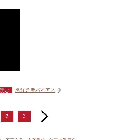
読む
名経営者バイアス
next
2
3