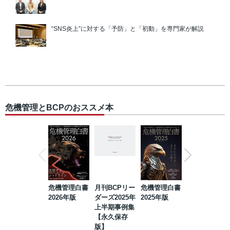
“SNS炎上”に対する「予防」と「初動」を専門家が解説
危機管理とBCPのおススメ本
危機管理白書
月刊BCPリー
危機管理白書
2023年防災・
2026年版
ダーズ2025年
2025年版
BCP・リスク
上半期事例集
マネジメント
【永久保存
事例集【永久
版】
保存版】