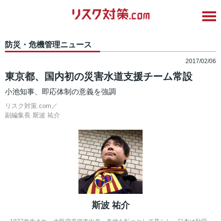
防災・危機管理ニュース
2017/02/06
東京都、国内初の災害水道支援チーム常設
小池知事、即応体制の意義を強調
リスク対策.com／
副編集長
斯波 祐介
斯波 祐介