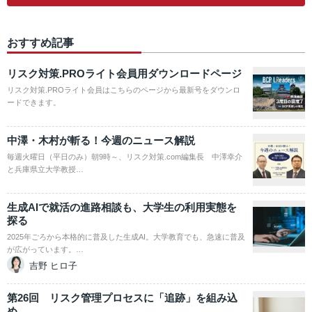
おすすめ記事
リスク対策.PROライト会員用ダウンロードページ
リスク対策.PROライト会員はこちらのページから最新号をダウンロ
ードできます。
中澤・木村が斬る！今週のニュース解説
毎週火曜日（平日のみ）朝9時～、リスク対策.com編集長 中澤幸介
と兵庫県立大学教授…
生成AIで就活の進路相談も、大学生の利用実態を
探る
2025年ごろから本格的に普及した生成AI。大学教育でも、急速に普及
が広がっています。…
吉野 ヒロ子
第26回 リスク管理プロセスに「追跡」を組み込
め