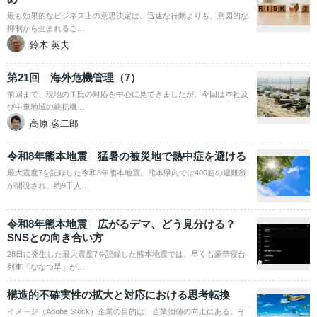
最も効果的なビジネス上の意思決定は、迅速な行動よりも、意図的な
抑制から生まれるこ…
鈴木 英夫
第21回 海外危機管理（7）
前回まで、現地のＴ氏の対応を中心に見てきましたが、今回は本社及
び中東地域の統括機…
高原 彦二郎
令和8年熊本地震 猛暑の被災地で熱中症を避ける
最大震度7を記録した令和8年熊本地震。熊本県内では400超の避難所
が開設され、約9千人…
令和8年熊本地震 広がるデマ、どう見分ける？
SNSとの向き合い方
28日に発生した最大震度7を記録した熊本地震では、早くも豪華寝台
列車「ななつ星」が…
構造的不確実性の拡大と対応における思考転換
イメージ（Adobe Stock）企業の目的は、企業価値の向上にある。そ