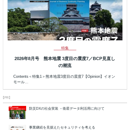
特集
2026年8月号 熊本地震 3度目の震度7／BCP見直し
の潮流
Contents＜特集1＞熊本地震3度目の震度7【Opinion】イオン
モール…
【PR】
防災DXの社会実装 －衛星データ利活用に向けて
事業継続を見据えたセキュリティを考える