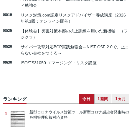
ィ勉強会
08/19
リスク対策.com認定リスクアドバイザー養成講座（2026
年第3回：オンライン開催）
08/25
【体験会】災害対策本部の机上訓練を用いた新機軸 （フ
ジクラ）
08/26
サイバー攻撃対応BCP実践勉強会～NIST CSF 2.0で、止ま
らない会社をつくる～
09/30
ISO/TS31050 エマージング・リスク講座
今日
1週間
1ヵ月
ランキング
新型コロナウイルス対策ツール
新型コロナ感染者発生時の
1
危機管理広報対応資料