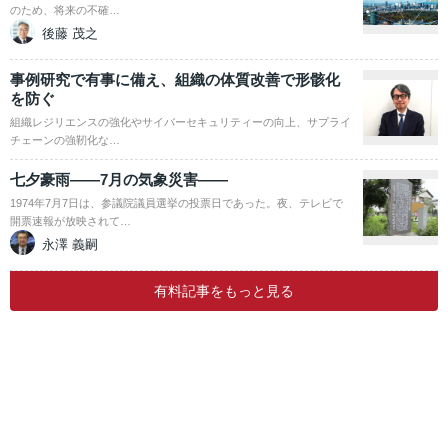
のため、将来の不確…
後藤 茂之
事例研究で有事に備え、組織の体質改善で形骸化
を防ぐ
組織レジリエンスの強化やサイバーセキュリティーの向上、サプライ
チェーンの強靭化な…
七夕豪雨――7月の気象災害――
1974年7月7日は、参議院議員選挙の投票日であった。夜、テレビで
開票速報が放映されて…
永澤 義嗣
有料記事をもっと見る