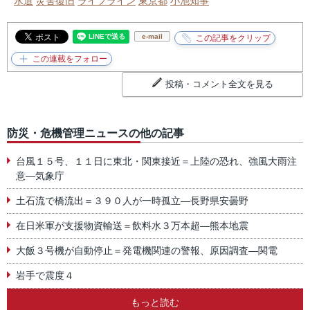
水道
災害復旧
ライフライン
東京都
小池知事
e-mail
投稿・コメント全文を見る
防災・危機管理ニュースの他の記事
台風１５号、１１日に東北・関東接近＝上陸の恐れ、強風大雨注
意―気象庁
土石流で橋流出＝３９０人が一時孤立―長野県安曇野
在日米軍が支援物資輸送＝飲料水３万本超―熊本地震
大飯３号機が自動停止＝発電機関連の警報、原因調査―関電
岩手で震度４
もっと読む