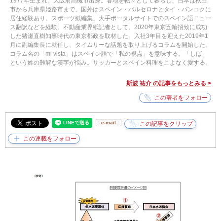
1977年生まれ。大阪府高槻市出身。各地を転々として暮らし、日本は秋田
市から兵庫県姫路市まで、国外はスペイン・バルセロナとタイ・バンコクに
居住経験あり。スポーツ紙編集、大手ポータルサイトでのスペイン語ニュー
ス翻訳などを経験。不動産業界紙記者として、2020年東京五輪招致に成功
した猪瀬直樹知事時代の東京都政を取材した。入社3年目を迎えた2019年1
月に副編集長に就任し、タイムリーな話題を取り上げるコラムを開始した。
コラム名の「mi vista」はスペイン語で「私の視点」を意味する。「しば」
という姓の難解な漢字が悩み。サッカーとスペイン料理をこよなく愛する。
斯波 祐介 の記事をもっとみる >
e-mail