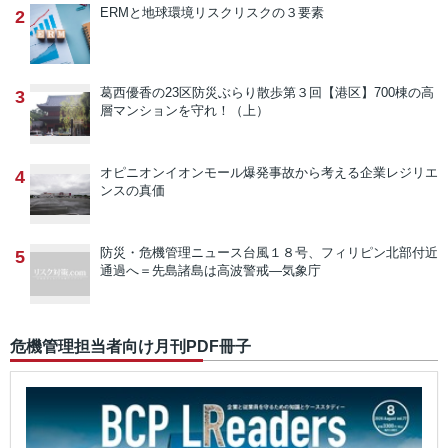
ERMと地球環境リスク
リスクの３要素
2
葛西優香の23区防災ぶらり散歩
第３回【港区】700棟の高
3
層マンションを守れ！（上）
オピニオン
イオンモール爆発事故から考える企業レジリエ
4
ンスの真価
防災・危機管理ニュース
台風１８号、フィリピン北部付近
5
通過へ＝先島諸島は高波警戒―気象庁
危機管理担当者向け月刊PDF冊子