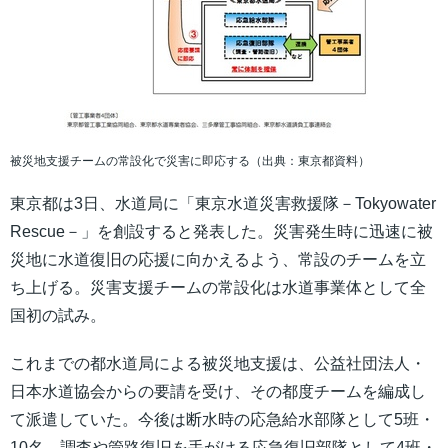
被災地支援チームの常設化で災害に即応する（出典：東京都資料）
東京都は3日、水道局に「東京水道災害救援隊－Tokyowater
Rescue－」を創設すると発表した。災害発生時に迅速に被
災地に水道復旧の応援に向かえるよう、常設のチームを立
ち上げる。災害支援チームの常設化は水道事業体として全
国初の試み。
これまでの都水道局による被災地支援は、公益社団法人・
日本水道協会からの要請を受け、その都度チームを編成し
て派遣していた。今後は断水時の応急給水部隊として5班・
10名、調査や管路復旧を手がける応急復旧部隊として4班・