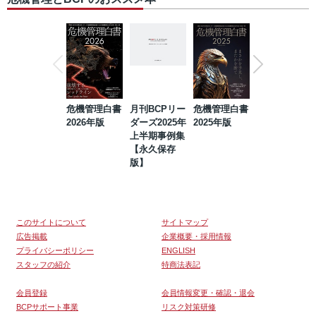
危機管理白書
月刊BCPリー
危機管理白書
2023年防災・
2026年版
ダーズ2025年
2025年版
BCP・リスク
上半期事例集
マネジメント
【永久保存
事例集【永久
版】
保存版】
このサイトについて
サイトマップ
広告掲載
企業概要・採用情報
プライバシーポリシー
ENGLISH
スタッフの紹介
特商法表記
会員登録
会員情報変更・確認・退会
BCPサポート事業
リスク対策研修