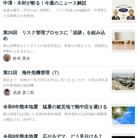
中澤・木村が斬る！今週のニュース解説
毎週火曜日（平日のみ）朝9時～、リスク対策.com編集長 中澤幸介
と兵庫県立大学教授…
第26回 リスク管理プロセスに「追跡」を組み込
め
最も効果的なビジネス上の意思決定は、迅速な行動よりも、意図的な
抑制から生まれるこ…
鈴木 英夫
第21回 海外危機管理（7）
前回まで、現地のＴ氏の対応を中心に見てきましたが、今回は本社及
び中東地域の統括機…
高原 彦二郎
令和8年熊本地震 猛暑の被災地で熱中症を避ける
最大震度7を記録した令和8年熊本地震。熊本県内では400超の避難所
が開設され、約9千人…
令和8年熊本地震 広がるデマ、どう見分ける？