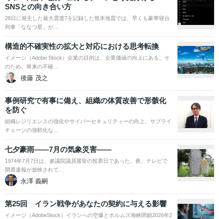
SNSとの向き合い方
28日に発生した最大震度7を記録した熊本地震では、早くも豪華寝台
列車「ななつ星」が…
構造的不確実性の拡大と対応における思考転換
イメージ（Adobe Stock）企業の目的は、企業価値の向上にある。そ
のため、将来の不確…
後藤 茂之
事例研究で有事に備え、組織の体質改善で形骸化
を防ぐ
組織レジリエンスの強化やサイバーセキュリティーの向上、サプライ
チェーンの強靭化な…
七夕豪雨――7月の気象災害――
1974年7月7日は、参議院議員選挙の投票日であった。夜、テレビで
開票速報が放映されて…
永澤 義嗣
第25回 イラン戦争があなたの契約に与える影響
イメージ（AdobeStock）イランへの空爆とホルムズ海峡閉鎖2026年2