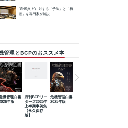
“SNS炎上”に対する「予防」と「初
動」を専門家が解説
機管理とBCPのおススメ本
危機管理白書
月刊BCPリー
危機管理白書
2023年防災・
危機管理白書
2026年版
ダーズ2025年
2025年版
BCP・リスク
2024年版
上半期事例集
マネジメント
【永久保存
事例集【永久
版】
保存版】