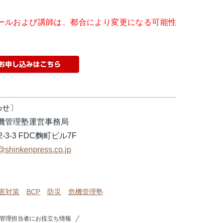
ールおよび講師は、都合により変更になる可能性
わせ〕
危機管理塾運営事務局
-3-3 FDC麴町ビル7F
t@shinkenpress.co.jp
害対策
BCP
防災
危機管理塾
管理担当者にお役立ち情報