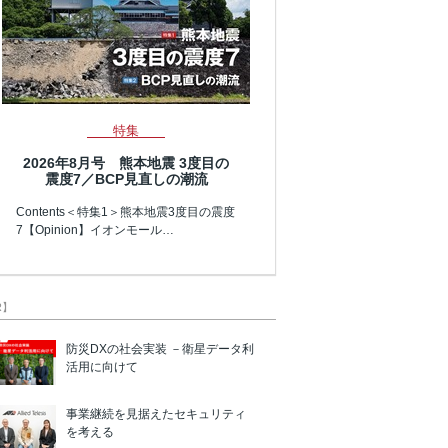
特集
2026年8月号 熊本地震 3度目の
震度7／BCP見直しの潮流
Contents＜特集1＞熊本地震3度目の震度
7【Opinion】イオンモール…
R】
防災DXの社会実装 －衛星データ利
活用に向けて
事業継続を見据えたセキュリティ
を考える