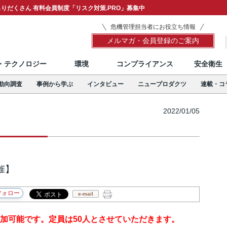
りだくさん 有料会員制度「リスク対策.PRO」募集中
危機管理担当者にお役立ち情報
メルマガ・会員登録のご案内
T・テクノロジー
環境
コンプライアンス
安全衛生
動向調査
事例から学ぶ
インタビュー
ニュープロダクツ
連載・コ
2022/01/05
催】
e-mail
参加可能です。定員は50人とさせていただきます。