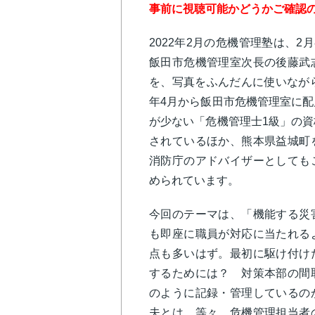
事前に視聴可能かどうかご確認
2022年2月の危機管理塾は、2
飯田市危機管理室次長の後藤武
を、写真をふんだんに使いなが
年4月から飯田市危機管理室に配
が少ない「危機管理士1級」の資
されているほか、熊本県益城町
消防庁のアドバイザーとしても
められています。
今回のテーマは、「機能する災
も即座に職員が対応に当たれる
点も多いはず。最初に駆け付け
するためには？ 対策本部の間
のように記録・管理しているの
夫とは、等々、危機管理担当者