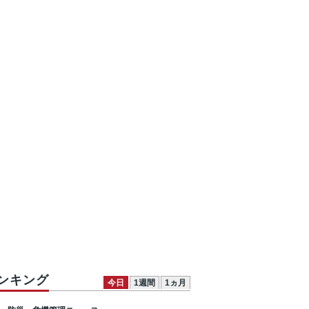
ンキング
今日
1週間
1ヵ月