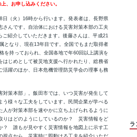
の上、お申し込みください。
月8日（火）16時から行います。発表者は、長野県
志さんです。自治体における災害対策本部の工夫
らご紹介していただきます。後藤さんは、平成21
属となり、現在13年目です。全国でもまだ取得者
格を持っておられ、全国各地で年60回以上講演を
をはじめとして被災地支援へ行かれたり、総務省
ご活躍のほか、日本危機管理防災学会の理事も務
害対策本部」。飯田市では、いつ災害が発生して
よう様々な工夫をしています。民間企業が学べる
た人が対策本部を速やかに立ち上げられるように
取りはどのようにしているのか？ 災害情報をど
ラ
か？ 誰もが見やすく災害情報を地図上に示す工
の視点から、災害時に即動ける工夫を紹介いただ