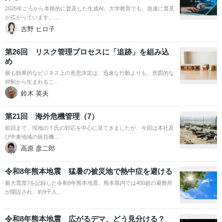
2025年ごろから本格的に普及した生成AI。大学教育でも、急速に普及
が広がっています。…
吉野 ヒロ子
第26回 リスク管理プロセスに「追跡」を組み込
め
最も効果的なビジネス上の意思決定は、迅速な行動よりも、意図的な
抑制から生まれるこ…
鈴木 英夫
第21回 海外危機管理（7）
前回まで、現地のＴ氏の対応を中心に見てきましたが、今回は本社及
び中東地域の統括機…
高原 彦二郎
令和8年熊本地震 猛暑の被災地で熱中症を避ける
最大震度7を記録した令和8年熊本地震。熊本県内では400超の避難所
が開設され、約9千人…
令和8年熊本地震 広がるデマ、どう見分ける？