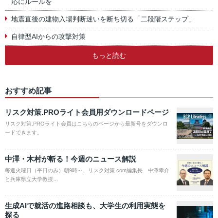
応にルールを
地震直後の建物入場判断迷いを断ち切る「二段階ステップ」
自律型AIからの攻撃対策
もっと読む
おすすめ記事
リスク対策.PROライト会員用ダウンロードページ
リスク対策.PROライト会員はこちらのページから最新号をダウンロ
ードできます。
中澤・木村が斬る！今週のニュース解説
毎週火曜日（平日のみ）朝9時～、リスク対策.com編集長 中澤幸介
と兵庫県立大学教授…
生成AIで就活の進路相談も、大学生の利用実態を
探る