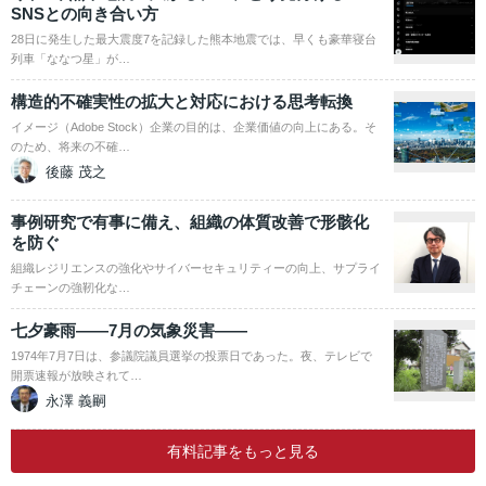
SNSとの向き合い方
28日に発生した最大震度7を記録した熊本地震では、早くも豪華寝台
列車「ななつ星」が…
構造的不確実性の拡大と対応における思考転換
イメージ（Adobe Stock）企業の目的は、企業価値の向上にある。そ
のため、将来の不確…
後藤 茂之
事例研究で有事に備え、組織の体質改善で形骸化
を防ぐ
組織レジリエンスの強化やサイバーセキュリティーの向上、サプライ
チェーンの強靭化な…
七夕豪雨――7月の気象災害――
1974年7月7日は、参議院議員選挙の投票日であった。夜、テレビで
開票速報が放映されて…
永澤 義嗣
有料記事をもっと見る