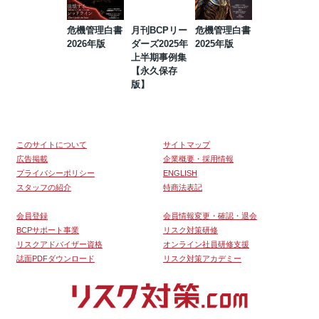
危機管理白書
月刊BCPリー
危機管理白書
2023年防災・
2026年版
ダーズ2025年
2025年版
BCP・リスク
上半期事例集
マネジメント
【永久保存
事例集【永久
版】
保存版】
このサイトについて
サイトマップ
広告掲載
企業概要・採用情報
プライバシーポリシー
ENGLISH
スタッフの紹介
特商法表記
会員登録
会員情報変更・確認・退会
BCPサポート事業
リスク対策研修
リスクアドバイザー資格
オンライン社員研修支援
誌面PDFダウンロード
リスク対策アカデミー