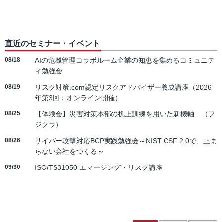
直近のセミナー・イベント
08/18
AIの危機管理コラボルーム企業の知恵を集めるコミュニテ
ィ勉強会
08/19
リスク対策.com認定リスクアドバイザー養成講座（2026
年第3回：オンライン開催）
08/25
【体験会】災害対策本部の机上訓練を用いた新機軸 （フ
ジクラ）
08/26
サイバー攻撃対応BCP実践勉強会～NIST CSF 2.0で、止ま
らない会社をつくる～
09/30
ISO/TS31050 エマージング・リスク講座