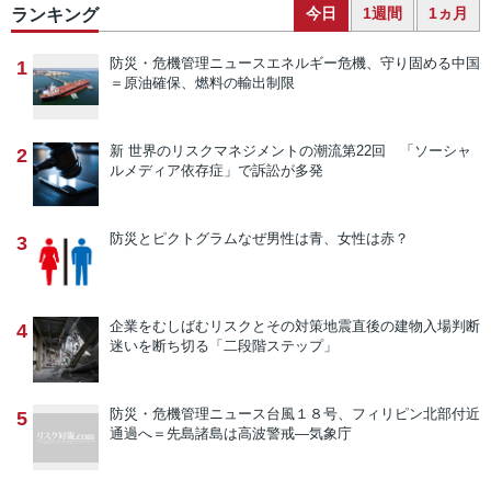
今日
1週間
1ヵ月
ランキング
防災・危機管理ニュース
エネルギー危機、守り固める中国
1
＝原油確保、燃料の輸出制限
新 世界のリスクマネジメントの潮流
第22回 「ソーシャ
2
ルメディア依存症」で訴訟が多発
防災とピクトグラム
なぜ男性は青、女性は赤？
3
企業をむしばむリスクとその対策
地震直後の建物入場判断
4
迷いを断ち切る「二段階ステップ」
防災・危機管理ニュース
台風１８号、フィリピン北部付近
5
通過へ＝先島諸島は高波警戒―気象庁