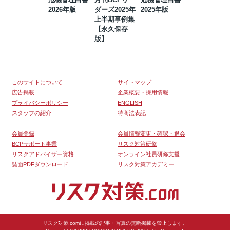
2026年版
ダーズ2025年
2025年版
BCP・リスク
上半期事例集
マネジメント
【永久保存
事例集【永久
版】
保存版】
このサイトについて
サイトマップ
広告掲載
企業概要・採用情報
プライバシーポリシー
ENGLISH
スタッフの紹介
特商法表記
会員登録
会員情報変更・確認・退会
BCPサポート事業
リスク対策研修
リスクアドバイザー資格
オンライン社員研修支援
誌面PDFダウンロード
リスク対策アカデミー
リスク対策.comに掲載の記事・写真の無断掲載を禁止します。