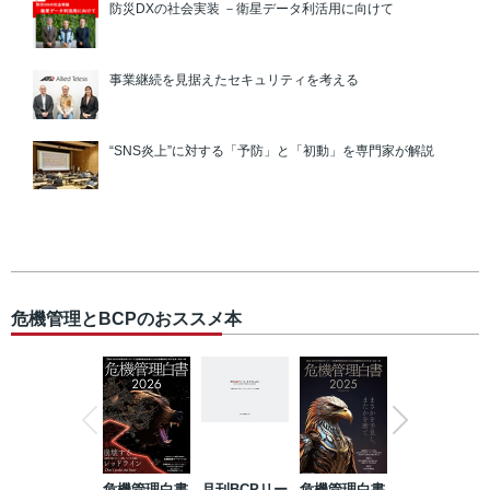
防災DXの社会実装 －衛星データ利活用に向けて
事業継続を見据えたセキュリティを考える
“SNS炎上”に対する「予防」と「初動」を専門家が解説
危機管理とBCPのおススメ本
危機管理白書
月刊BCPリー
危機管理白書
2023年防災・