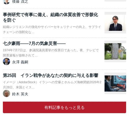
後藤 茂之
事例研究で有事に備え、組織の体質改善で形骸化
を防ぐ
組織レジリエンスの強化やサイバーセキュリティーの向上、サプライ
チェーンの強靭化な…
七夕豪雨――7月の気象災害――
1974年7月7日は、参議院議員選挙の投票日であった。夜、テレビで
開票速報が放映されて…
永澤 義嗣
第25回 イラン戦争があなたの契約に与える影響
イメージ（AdobeStock）イランへの空爆とホルムズ海峡閉鎖2026年2
月28日、米国とイス…
鈴木 英夫
有料記事をもっと見る