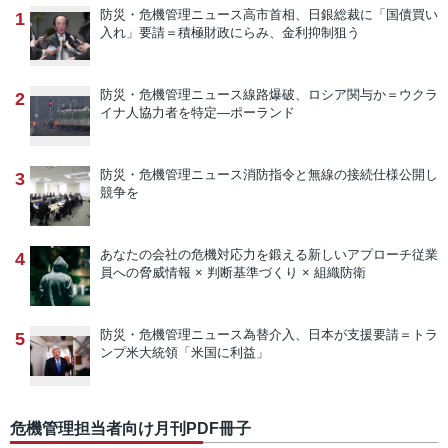
防災・危機管理ニュース
高市首相、日銀総裁に「国債買い
1
入れ」要請＝積極財政にらみ、金利抑制狙う
防災・危機管理ニュース
線路爆破、ロシア関与か＝ウクラ
2
イナ人協力者を特定―ポーランド
防災・危機管理ニュース
消防指令と無線の接続仕様公開し
3
競争を
あなたの会社の危機対応力を鍛える新しいアプローチ
従業
4
員への脅威情報 × 判断基準づくり × 組織防衛
防災・危機管理ニュース
為替介入、日本が支援要請＝トラ
5
ンプ米大統領「米国に利益」
危機管理担当者向け月刊PDF冊子