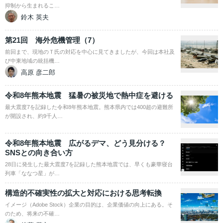
抑制から生まれるこ…
鈴木 英夫
第21回 海外危機管理（7）
前回まで、現地のＴ氏の対応を中心に見てきましたが、今回は本社及
び中東地域の統括機…
高原 彦二郎
令和8年熊本地震 猛暑の被災地で熱中症を避ける
最大震度7を記録した令和8年熊本地震。熊本県内では400超の避難所
が開設され、約9千人…
令和8年熊本地震 広がるデマ、どう見分ける？
SNSとの向き合い方
28日に発生した最大震度7を記録した熊本地震では、早くも豪華寝台
列車「ななつ星」が…
構造的不確実性の拡大と対応における思考転換
イメージ（Adobe Stock）企業の目的は、企業価値の向上にある。そ
のため、将来の不確…