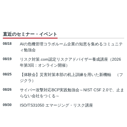
直近のセミナー・イベント
08/18
AIの危機管理コラボルーム企業の知恵を集めるコミュニテ
ィ勉強会
08/19
リスク対策.com認定リスクアドバイザー養成講座（2026
年第3回：オンライン開催）
08/25
【体験会】災害対策本部の机上訓練を用いた新機軸 （フ
ジクラ）
08/26
サイバー攻撃対応BCP実践勉強会～NIST CSF 2.0で、止ま
らない会社をつくる～
09/30
ISO/TS31050 エマージング・リスク講座