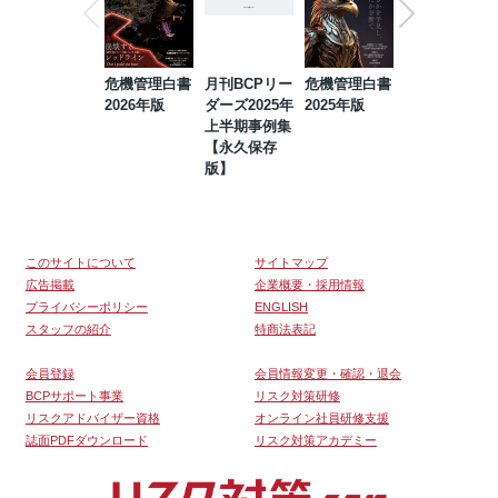
危機管理白書
月刊BCPリー
危機管理白書
2023年防災・
2026年版
ダーズ2025年
2025年版
BCP・リスク
上半期事例集
マネジメント
【永久保存
事例集【永久
版】
保存版】
このサイトについて
サイトマップ
広告掲載
企業概要・採用情報
プライバシーポリシー
ENGLISH
スタッフの紹介
特商法表記
会員登録
会員情報変更・確認・退会
BCPサポート事業
リスク対策研修
リスクアドバイザー資格
オンライン社員研修支援
誌面PDFダウンロード
リスク対策アカデミー