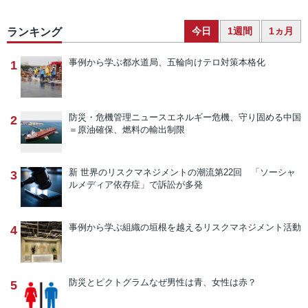
今日
1週間
1ヵ月
ランキング
事例から学ぶ
都水道局、五輪向けテロ対策本格化
1
防災・危機管理ニュース
エネルギー危機、守り固める中国
2
＝原油確保、燃料の輸出制限
新 世界のリスクマネジメントの潮流
第22回 「ソーシャ
3
ルメディア依存症」で訴訟が多発
事例から学ぶ
組織の垣根を越えるリスクマネジメント活動
4
防災とピクトグラム
なぜ男性は青、女性は赤？
5