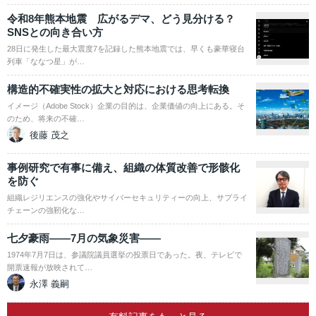
令和8年熊本地震 広がるデマ、どう見分ける？
SNSとの向き合い方
28日に発生した最大震度7を記録した熊本地震では、早くも豪華寝台
列車「ななつ星」が…
構造的不確実性の拡大と対応における思考転換
イメージ（Adobe Stock）企業の目的は、企業価値の向上にある。そ
のため、将来の不確…
後藤 茂之
事例研究で有事に備え、組織の体質改善で形骸化
を防ぐ
組織レジリエンスの強化やサイバーセキュリティーの向上、サプライ
チェーンの強靭化な…
七夕豪雨――7月の気象災害――
1974年7月7日は、参議院議員選挙の投票日であった。夜、テレビで
開票速報が放映されて…
永澤 義嗣