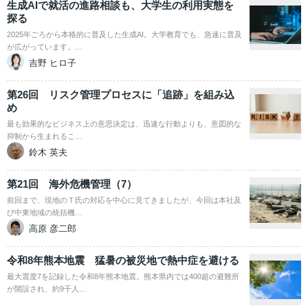
生成AIで就活の進路相談も、大学生の利用実態を
探る
2025年ごろから本格的に普及した生成AI。大学教育でも、急速に普及
が広がっています。…
吉野 ヒロ子
第26回 リスク管理プロセスに「追跡」を組み込
め
最も効果的なビジネス上の意思決定は、迅速な行動よりも、意図的な
抑制から生まれるこ…
鈴木 英夫
第21回 海外危機管理（7）
前回まで、現地のＴ氏の対応を中心に見てきましたが、今回は本社及
び中東地域の統括機…
高原 彦二郎
令和8年熊本地震 猛暑の被災地で熱中症を避ける
最大震度7を記録した令和8年熊本地震。熊本県内では400超の避難所
が開設され、約9千人…