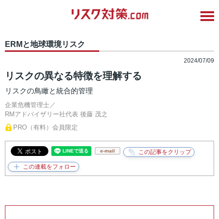
ERMと地球環境リスク
2024/07/09
リスクの異なる特徴を理解する
リスクの鳥瞰と統合的管理
企業危機管理士／
RMアドバイザリー社代表
後藤 茂之
PRO（有料）会員限定
e-mail