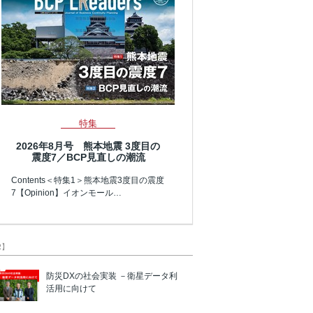
特集
2026年8月号 熊本地震 3度目の
震度7／BCP見直しの潮流
Contents＜特集1＞熊本地震3度目の震度
7【Opinion】イオンモール…
R】
防災DXの社会実装 －衛星データ利
活用に向けて