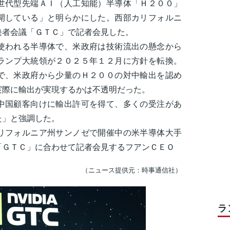
世代型先端ＡＩ（人工知能）半導体「Ｈ２００」
開している」と明らかにした。西部カリフォルニ
発者会議「ＧＴＣ」で記者会見した。
われる半導体で、米政府は技術流出の懸念から
ランプ大統領が２０２５年１２月に方針を転換。
で、米政府から少量のＨ２００の対中輸出を認め
実際に輸出が実現するかは不透明だった。
国顧客向けに輸出許可を得て、多くの受注があ
た」と強調した。
リフォルニア州サンノゼで開催中の米半導体大手
「ＧＴＣ」に合わせて記者会見するフアンＣＥＯ
（ニュース提供元：時事通信社）
ラ