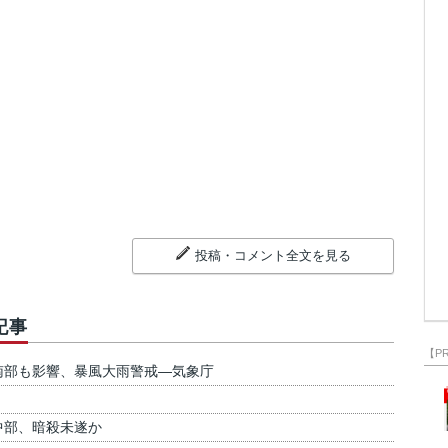
投稿・コメント全文を見る
記事
【P
南部も影響、暴風大雨警戒―気象庁
中部、暗殺未遂か