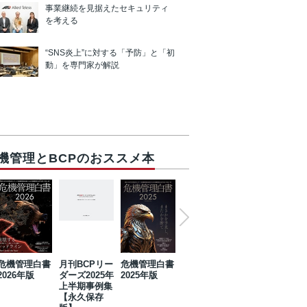
事業継続を見据えたセキュリティ
を考える
“SNS炎上”に対する「予防」と「初
動」を専門家が解説
機管理とBCPのおススメ本
危機管理白書
月刊BCPリー
危機管理白書
2023年防災・
危機管理白書
2026年版
ダーズ2025年
2025年版
BCP・リスク
2024年版
上半期事例集
マネジメント
【永久保存
事例集【永久