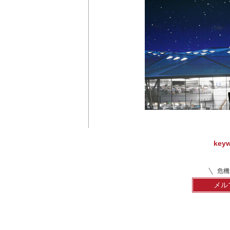
key
危機
メル