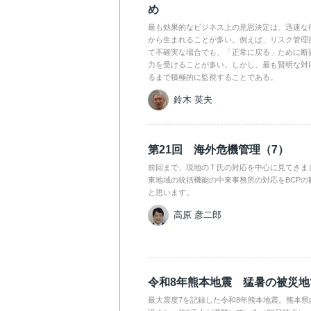
め
最も効果的なビジネス上の意思決定は、迅速な
から生まれることが多い。例えば、リスク管理
て不確実な場合でも、「正常に戻る」ために断
力を受けることが多い。しかし、最も賢明な対
るまで積極的に監視することである。
鈴木 英夫
第21回 海外危機管理（7）
前回まで、現地のＴ氏の対応を中心に見てきま
東地域の統括機能の中東事務所の対応をBCPの
と思います。
高原 彦二郎
令和8年熊本地震 猛暑の被災
最大震度7を記録した令和8年熊本地震。熊本県