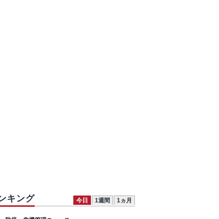
ンキング
今日
1週間
1ヵ月