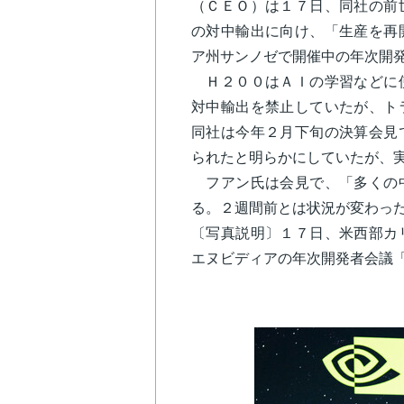
（ＣＥＯ）は１７日、同社の前
の対中輸出に向け、「生産を再
ア州サンノゼで開催中の年次開
Ｈ２００はＡＩの学習などに使
対中輸出を禁止していたが、ト
同社は今年２月下旬の決算会見
られたと明らかにしていたが、
フアン氏は会見で、「多くの中
る。２週間前とは状況が変わっ
〔写真説明〕１７日、米西部カ
エヌビディアの年次開発者会議