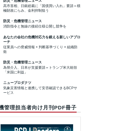
防災・危機管理ニュース
高市首相、日銀総裁に「国債買い入れ」要請＝積
極財政にらみ、金利抑制狙う
防災・危機管理ニュース
消防指令と無線の接続仕様公開し競争を
あなたの会社の危機対応力を鍛える新しいアプロ
ーチ
従業員への脅威情報 × 判断基準づくり × 組織防
衛
防災・危機管理ニュース
為替介入、日本が支援要請＝トランプ米大統領
「米国に利益」
ニュープロダクツ
気象災害情報と連携して安否確認できるBCPサ
ービス
機管理担当者向け月刊PDF冊子