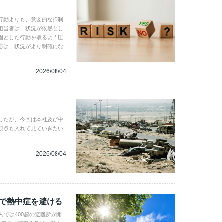
行動よりも、意図的な抑制
担当者は、状況が依然とし
固とした行動を取るよう圧
応は、状況がより明確にな
2026/08/04
したが、今回は本社及び中
観点も入れて見ていきたい
2026/08/04
地で熱中症を避ける
内では400超の避難所が開