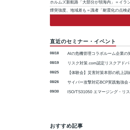
ホルムズ新航路「大部分が領海内」＝イラ
煙突強度、地域差も＝識者「耐震化の点検
直近のセミナー・イベント
08/18
AIの危機管理コラボルーム企業
08/19
リスク対策.com認定リスクアドバ
08/25
【体験会】災害対策本部の机上訓
08/26
サイバー攻撃対応BCP実践勉強会～N
09/30
ISO/TS31050 エマージング・リ
おすすめ記事