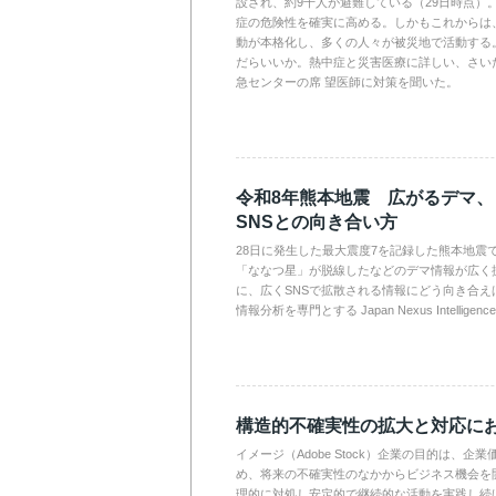
設され、約9千人が避難している（29日時点）
症の危険性を確実に高める。しかもこれからは
動が本格化し、多くの人々が被災地で活動する
だらいいか。熱中症と災害医療に詳しい、さい
急センターの席 望医師に対策を聞いた。
令和8年熊本地震 広がるデマ
SNSとの向き合い方
28日に発生した最大震度7を記録した熊本地震
「ななつ星」が脱線したなどのデマ情報が広く
に、広くSNSで拡散される情報にどう向き合え
情報分析を専門とする Japan Nexus Intelli
構造的不確実性の拡大と対応に
イメージ（Adobe Stock）企業の目的は、
め、将来の不確実性のなかからビジネス機会を
理的に対処し安定的で継続的な活動を実践し続