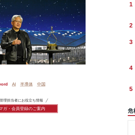
1
2
3
4
word
AI
半導体
中国
5
管理担当者にお役立ち情報
マガ・会員登録のご案内
危