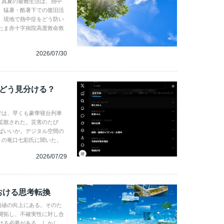
。真夏の避難生活は、熱中
、猛暑・酷暑下での復旧活
。現地で熱中症をどう防い
たま赤十字病院高度救命救
2026/07/30
、どう見分ける？
では、早くも豪華寝台列車
拡散された。災害のたび
ばいいか。デジタル空間の
gence の竜口七彩氏に聞いた。
2026/07/29
おける思考転換
企業価値の向上にある。そのた
開拓し、不確実性に対し合
ける必要がある。しかし、