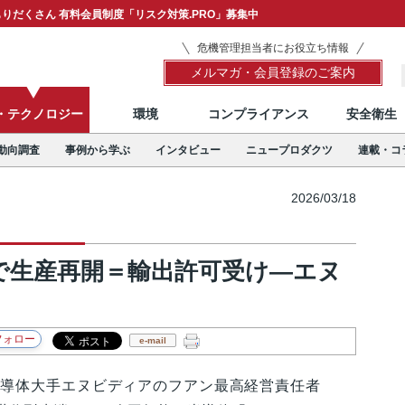
りだくさん 有料会員制度「リスク対策.PRO」募集中
危機管理担当者にお役立ち情報
メルマガ・会員登録のご案内
T・テクノロジー
環境
コンプライアンス
安全衛生
動向調査
事例から学ぶ
インタビュー
ニュープロダクツ
連載・コ
2026/03/18
で生産再開＝輸出許可受け―エヌ
e-mail
導体大手エヌビディアのフアン最高経営責任者