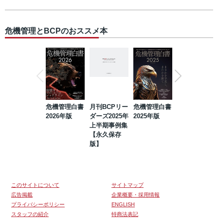
危機管理とBCPのおススメ本
危機管理白書
月刊BCPリー
危機管理白書
2023年防災・
2026年版
ダーズ2025年
2025年版
BCP・リスク
上半期事例集
マネジメント
【永久保存
事例集【永久
版】
保存版】
このサイトについて
サイトマップ
広告掲載
企業概要・採用情報
プライバシーポリシー
ENGLISH
スタッフの紹介
特商法表記