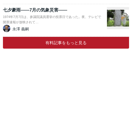
七夕豪雨――7月の気象災害――
1974年7月7日は、参議院議員選挙の投票日であった。夜、テレビで
開票速報が放映されて…
永澤 義嗣
有料記事をもっと見る