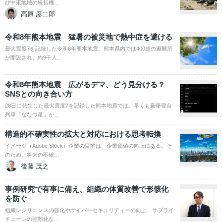
び中東地域の統括機…
高原 彦二郎
令和8年熊本地震 猛暑の被災地で熱中症を避ける
最大震度7を記録した令和8年熊本地震。熊本県内では400超の避難所
が開設され、約9千人…
令和8年熊本地震 広がるデマ、どう見分ける？
SNSとの向き合い方
28日に発生した最大震度7を記録した熊本地震では、早くも豪華寝台
列車「ななつ星」が…
構造的不確実性の拡大と対応における思考転換
イメージ（Adobe Stock）企業の目的は、企業価値の向上にある。そ
のため、将来の不確…
後藤 茂之
事例研究で有事に備え、組織の体質改善で形骸化
を防ぐ
組織レジリエンスの強化やサイバーセキュリティーの向上、サプライ
チェーンの強靭化な…