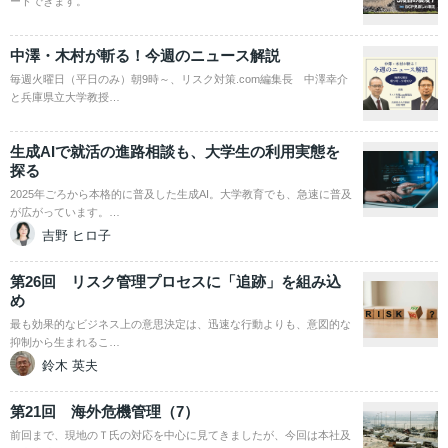
ードできます。
中澤・木村が斬る！今週のニュース解説
毎週火曜日（平日のみ）朝9時～、リスク対策.com編集長 中澤幸介
と兵庫県立大学教授…
生成AIで就活の進路相談も、大学生の利用実態を
探る
2025年ごろから本格的に普及した生成AI。大学教育でも、急速に普及
が広がっています。…
吉野 ヒロ子
第26回 リスク管理プロセスに「追跡」を組み込
め
最も効果的なビジネス上の意思決定は、迅速な行動よりも、意図的な
抑制から生まれるこ…
鈴木 英夫
第21回 海外危機管理（7）
前回まで、現地のＴ氏の対応を中心に見てきましたが、今回は本社及