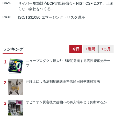
08/26
サイバー攻撃対応BCP実践勉強会～NIST CSF 2.0で、止ま
らない会社をつくる～
09/30
ISO/TS31050 エマージング・リスク講座
今日
1週間
1ヵ月
ランキング
ニュープロダクツ
最大6～8時間発光する高性能蓄光テー
1
プ
弁護士による法制度解説
食料供給困難事態対策法
2
オピニオン
災害後の建物への再入場をどう判断するか
3