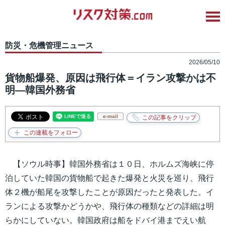
防災・危機管理ニュース
2026/05/10
貨物船爆発、原因は飛行体＝イラン攻撃かは不
明―韓国外務省
e-mail
【ソウル時事】韓国外務省は１０日、ホルムズ海峡に停
泊していた韓国の貨物船で起きた爆発と火災を巡り、飛行
体２機が船尾を攻撃したことが原因だったと発表した。イ
ランによる攻撃かどうかや、飛行体の種類などの詳細は明
らかにしていない。韓国政府は船をドバイ港までえい航