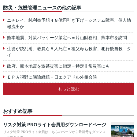
防災・危機管理ニュースの他の記事
ニチレイ、純利益予想４８億円引き下げ＝システム障害、個人情
報流出か
熊本地震、対策パッケージ策定へ＝片山財務相、熊本市を訪問
生徒が銃乱射、教員ら５人死亡＝祖父母も殺害、犯行後自殺―タ
イ
政府、熊本地震を激甚災害に指定＝特定非常災害にも
ＥＰＡ視野に議論継続＝日エクアドル外相会談
もっと読む
おすすめ記事
リスク対策.PROライト会員用ダウンロードページ
リスク対策.PROライト会員はこちらのページから最新号をダウンロ