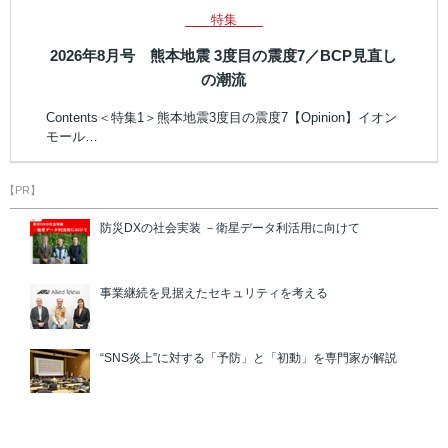
特集
2026年8月号 熊本地震 3度目の震度7／BCP見直し
の潮流
Contents＜特集1＞熊本地震3度目の震度7【Opinion】イオン
モール…
【PR】
防災DXの社会実装 －衛星データ利活用に向けて
事業継続を見据えたセキュリティを考える
“SNS炎上”に対する「予防」と「初動」を専門家が解説