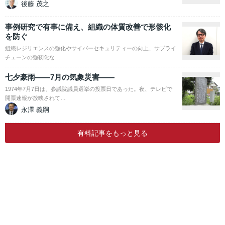
後藤 茂之
事例研究で有事に備え、組織の体質改善で形骸化
を防ぐ
組織レジリエンスの強化やサイバーセキュリティーの向上、サプライ
チェーンの強靭化な…
七夕豪雨――7月の気象災害――
1974年7月7日は、参議院議員選挙の投票日であった。夜、テレビで
開票速報が放映されて…
永澤 義嗣
有料記事をもっと見る