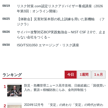
08/19
リスク対策.com認定リスクアドバイザー養成講座（2026
年第3回：オンライン開催）
08/25
【体験会】災害対策本部の机上訓練を用いた新機軸 （フ
ジクラ）
08/26
サイバー攻撃対応BCP実践勉強会～NIST CSF 2.0で、止ま
らない会社をつくる～
09/30
ISO/TS31050 エマージング・リスク講座
今日
1週間
1ヵ月
ランキング
防災・危機管理ニュース
高市首相、日銀総裁に「国債買い
1
入れ」要請＝積極財政にらみ、金利抑制狙う
2024年12月号 「安定」の終わり
「安定」の時代が終わ
2