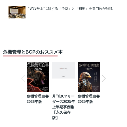
“SNS炎上”に対する「予防」と「初動」を専門家が解説
危機管理とBCPのおススメ本
危機管理白書
月刊BCPリー
危機管理白書
2023年防災・
2026年版
ダーズ2025年
2025年版
BCP・リスク
上半期事例集
マネジメント
【永久保存
事例集【永久
版】
保存版】