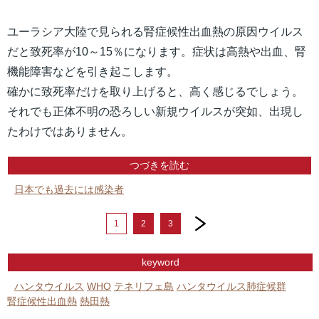
ユーラシア大陸で見られる腎症候性出血熱の原因ウイルス
だと致死率が10～15％になります。症状は高熱や出血、腎
機能障害などを引き起こします。
確かに致死率だけを取り上げると、高く感じるでしょう。
それでも正体不明の恐ろしい新規ウイルスが突如、出現し
たわけではありません。
つづきを読む
日本でも過去には感染者
next
1
2
3
keyword
ハンタウイルス
WHO
テネリフェ島
ハンタウイルス肺症候群
腎症候性出血熱
熱田熱