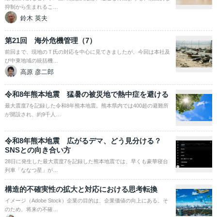
抑制から生まれるこ…
鈴木 英夫
第21回 海外危機管理（7）
前回まで、現地のＴ氏の対応を中心に見てきましたが、今回は本社及
び中東地域の統括機…
高原 彦二郎
令和8年熊本地震 猛暑の被災地で熱中症を避ける
最大震度7を記録した令和8年熊本地震。熊本県内では400超の避難所
が開設され、約9千人…
令和8年熊本地震 広がるデマ、どう見分ける？
SNSとの向き合い方
28日に発生した最大震度7を記録した熊本地震では、早くも豪華寝台
列車「ななつ星」が…
構造的不確実性の拡大と対応における思考転換
イメージ（Adobe Stock）企業の目的は、企業価値の向上にある。そ
のため、将来の不確…