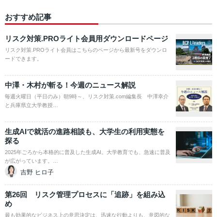
おすすめ記事
リスク対策.PROライト会員用ダウンロードページ
リスク対策.PROライト会員はこちらのページから最新号をダウンロ
ードできます。
中澤・木村が斬る！今週のニュース解説
毎週火曜日（平日のみ）朝9時～、リスク対策.com編集長 中澤幸介
と兵庫県立大学教授…
生成AIで就活の進路相談も、大学生の利用実態を
探る
2025年ごろから本格的に普及した生成AI。大学教育でも、急速に普及
が広がっています。…
吉野 ヒロ子
第26回 リスク管理プロセスに「追跡」を組み込
め
最も効果的なビジネス上の意思決定は、迅速な行動よりも、意図的な