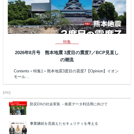
特集
2026年8月号 熊本地震 3度目の震度7／BCP見直し
の潮流
Contents＜特集1＞熊本地震3度目の震度7【Opinion】イオン
モール…
【PR】
防災DXの社会実装 －衛星データ利活用に向けて
事業継続を見据えたセキュリティを考える