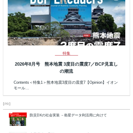
特集
2026年8月号 熊本地震 3度目の震度7／BCP見直し
の潮流
Contents＜特集1＞熊本地震3度目の震度7【Opinion】イオン
モール…
【PR】
防災DXの社会実装 －衛星データ利活用に向けて