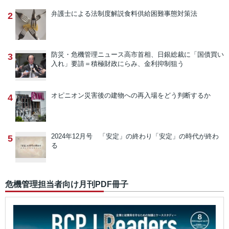
弁護士による法制度解説
食料供給困難事態対策法
2
防災・危機管理ニュース
高市首相、日銀総裁に「国債買い
3
入れ」要請＝積極財政にらみ、金利抑制狙う
オピニオン
災害後の建物への再入場をどう判断するか
4
2024年12月号 「安定」の終わり
「安定」の時代が終わ
5
る
危機管理担当者向け月刊PDF冊子