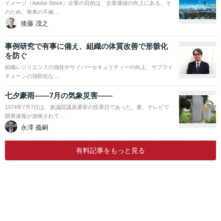
イメージ（Adobe Stock）企業の目的は、企業価値の向上にある。そ
のため、将来の不確…
後藤 茂之
事例研究で有事に備え、組織の体質改善で形骸化
を防ぐ
組織レジリエンスの強化やサイバーセキュリティーの向上、サプライ
チェーンの強靭化な…
七夕豪雨――7月の気象災害――
1974年7月7日は、参議院議員選挙の投票日であった。夜、テレビで
開票速報が放映されて…
永澤 義嗣
有料記事をもっと見る