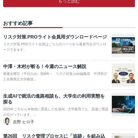
もっと読む
おすすめ記事
リスク対策.PROライト会員用ダウンロードページ
リスク対策.PROライト会員はこちらのページから最新号をダウンロ
ードできます。
中澤・木村が斬る！今週のニュース解説
毎週火曜日（平日のみ）朝9時～、リスク対策.com編集長 中澤幸介
と兵庫県立大学教授…
生成AIで就活の進路相談も、大学生の利用実態を
探る
2025年ごろから本格的に普及した生成AI。大学教育でも、急速に普及
が広がっています。…
吉野 ヒロ子
第26回 リスク管理プロセスに「追跡」を組み込