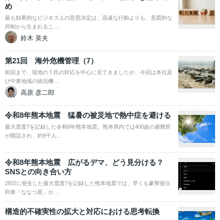
め
最も効果的なビジネス上の意思決定は、迅速な行動よりも、意図的な
抑制から生まれるこ…
鈴木 英夫
第21回 海外危機管理（7）
前回まで、現地のＴ氏の対応を中心に見てきましたが、今回は本社及
び中東地域の統括機…
高原 彦二郎
令和8年熊本地震 猛暑の被災地で熱中症を避ける
最大震度7を記録した令和8年熊本地震。熊本県内では400超の避難所
が開設され、約9千人…
令和8年熊本地震 広がるデマ、どう見分ける？
SNSとの向き合い方
28日に発生した最大震度7を記録した熊本地震では、早くも豪華寝台
列車「ななつ星」が…
構造的不確実性の拡大と対応における思考転換