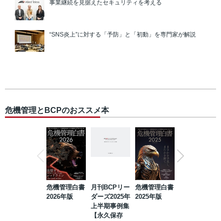
事業継続を見据えたセキュリティを考える
“SNS炎上”に対する「予防」と「初動」を専門家が解説
危機管理とBCPのおススメ本
危機管理白書
月刊BCPリー
危機管理白書
2023年防災・
2026年版
ダーズ2025年
2025年版
BCP・リスク
上半期事例集
マネジメント
【永久保存
事例集【永久