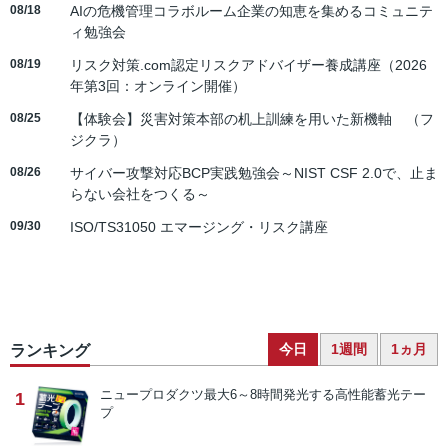
08/18
AIの危機管理コラボルーム企業の知恵を集めるコミュニテ
ィ勉強会
08/19
リスク対策.com認定リスクアドバイザー養成講座（2026
年第3回：オンライン開催）
08/25
【体験会】災害対策本部の机上訓練を用いた新機軸 （フ
ジクラ）
08/26
サイバー攻撃対応BCP実践勉強会～NIST CSF 2.0で、止ま
らない会社をつくる～
09/30
ISO/TS31050 エマージング・リスク講座
今日
1週間
1ヵ月
ランキング
ニュープロダクツ
最大6～8時間発光する高性能蓄光テー
1
プ