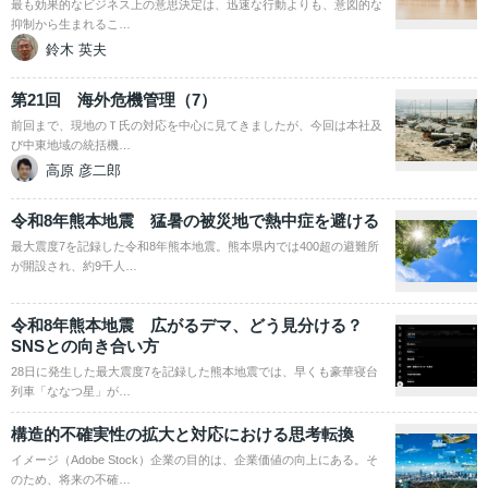
最も効果的なビジネス上の意思決定は、迅速な行動よりも、意図的な
抑制から生まれるこ…
鈴木 英夫
第21回 海外危機管理（7）
前回まで、現地のＴ氏の対応を中心に見てきましたが、今回は本社及
び中東地域の統括機…
高原 彦二郎
令和8年熊本地震 猛暑の被災地で熱中症を避ける
最大震度7を記録した令和8年熊本地震。熊本県内では400超の避難所
が開設され、約9千人…
令和8年熊本地震 広がるデマ、どう見分ける？
SNSとの向き合い方
28日に発生した最大震度7を記録した熊本地震では、早くも豪華寝台
列車「ななつ星」が…
構造的不確実性の拡大と対応における思考転換
イメージ（Adobe Stock）企業の目的は、企業価値の向上にある。そ
のため、将来の不確…