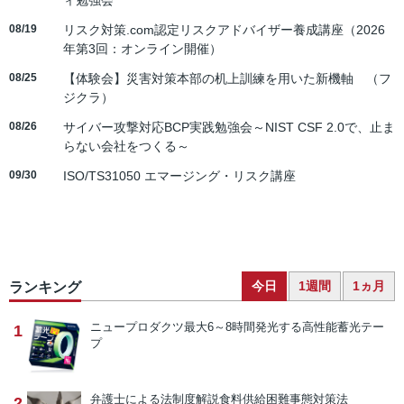
ィ勉強会
08/19
リスク対策.com認定リスクアドバイザー養成講座（2026
年第3回：オンライン開催）
08/25
【体験会】災害対策本部の机上訓練を用いた新機軸 （フ
ジクラ）
08/26
サイバー攻撃対応BCP実践勉強会～NIST CSF 2.0で、止ま
らない会社をつくる～
09/30
ISO/TS31050 エマージング・リスク講座
今日
1週間
1ヵ月
ランキング
ニュープロダクツ
最大6～8時間発光する高性能蓄光テー
1
プ
弁護士による法制度解説
食料供給困難事態対策法
2