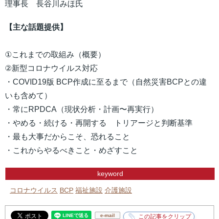
理事長 長谷川みほ氏
【主な話題提供】
①これまでの取組み（概要）
②新型コロナウイルス対応
・COVID19版 BCP作成に至るまで（自然災害BCPとの違
いも含めて）
・常にRPDCA（現状分析・計画〜再実行）
・やめる・続ける・再開する トリアージと判断基準
・最も大事だからこそ、恐れること
・これからやるべきこと・めざすこと
keyword
コロナウイルス
BCP
福祉施設
介護施設
e-mail