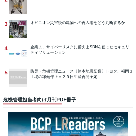
オピニオン
災害後の建物への再入場をどう判断するか
3
企業よ、サイバーリスクに備えよ
SDNを使ったセキュリ
4
ティソリューション
防災・危機管理ニュース
〔熊本地震影響〕トヨタ、福岡３
5
工場の稼働停止＝２９日生産再開予定
危機管理担当者向け月刊PDF冊子