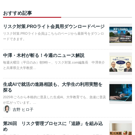
おすすめ記事
リスク対策.PROライト会員用ダウンロードページ
リスク対策.PROライト会員はこちらのページから最新号をダウンロ
ードできます。
中澤・木村が斬る！今週のニュース解説
毎週火曜日（平日のみ）朝9時～、リスク対策.com編集長 中澤幸介
と兵庫県立大学教授…
生成AIで就活の進路相談も、大学生の利用実態を
探る
2025年ごろから本格的に普及した生成AI。大学教育でも、急速に普及
が広がっています。…
吉野 ヒロ子
第26回 リスク管理プロセスに「追跡」を組み込
め