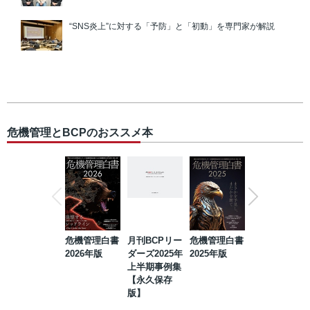
“SNS炎上”に対する「予防」と「初動」を専門家が解説
危機管理とBCPのおススメ本
危機管理白書
月刊BCPリー
危機管理白書
2023年防災・
2026年版
ダーズ2025年
2025年版
BCP・リスク
上半期事例集
マネジメント
【永久保存
事例集【永久
版】
保存版】