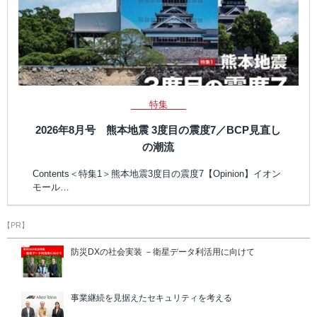
特集
2026年8月号 熊本地震 3度目の震度7／BCP見直し
の潮流
Contents＜特集1＞熊本地震3度目の震度7【Opinion】イオン
モール…
【PR】
防災DXの社会実装 －衛星データ利活用に向けて
事業継続を見据えたセキュリティを考える