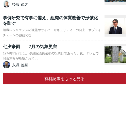
後藤 茂之
事例研究で有事に備え、組織の体質改善で形骸化
を防ぐ
組織レジリエンスの強化やサイバーセキュリティーの向上、サプライ
チェーンの強靭化な…
七夕豪雨――7月の気象災害――
1974年7月7日は、参議院議員選挙の投票日であった。夜、テレビで
開票速報が放映されて…
永澤 義嗣
有料記事をもっと見る