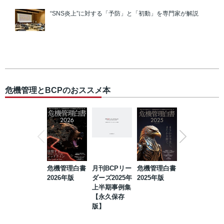
“SNS炎上”に対する「予防」と「初動」を専門家が解説
危機管理とBCPのおススメ本
危機管理白書
月刊BCPリー
危機管理白書
2023年防災・
2026年版
ダーズ2025年
2025年版
BCP・リスク
上半期事例集
マネジメント
【永久保存
事例集【永久
版】
保存版】