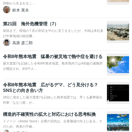
抑制から生まれるこ…
鈴木 英夫
第21回 海外危機管理（7）
前回まで、現地のＴ氏の対応を中心に見てきましたが、今回は本社及
び中東地域の統括機…
高原 彦二郎
令和8年熊本地震 猛暑の被災地で熱中症を避ける
最大震度7を記録した令和8年熊本地震。熊本県内では400超の避難所
が開設され、約9千人…
令和8年熊本地震 広がるデマ、どう見分ける？
SNSとの向き合い方
28日に発生した最大震度7を記録した熊本地震では、早くも豪華寝台
列車「ななつ星」が…
構造的不確実性の拡大と対応における思考転換
イメージ（Adobe Stock）企業の目的は、企業価値の向上にある。そ
のため、将来の不確…