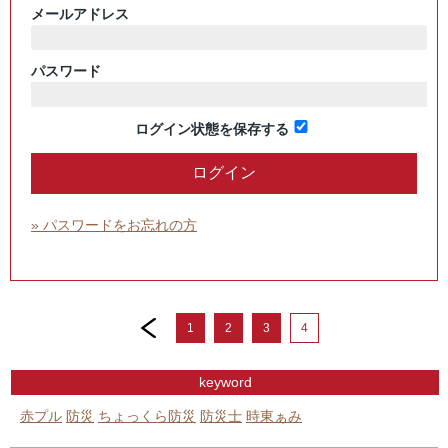
メールアドレス
パスワード
ログイン状態を保存する
» パスワードをお忘れの方
prev
1
2
3
4
keyword
赤プル
防災
ちょっくら防災
防災士
時東ぁみ