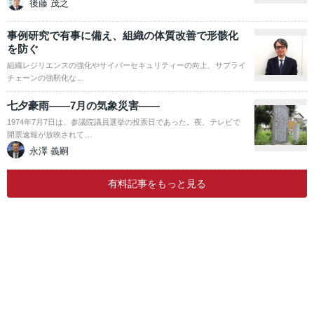
後藤 茂之
事例研究で有事に備え、組織の体質改善で形骸化
を防ぐ
組織レジリエンスの強化やサイバーセキュリティーの向上、サプライ
チェーンの強靭化な…
七夕豪雨――7月の気象災害――
1974年7月7日は、参議院議員選挙の投票日であった。夜、テレビで
開票速報が放映されて…
永澤 義嗣
有料記事をもっと見る