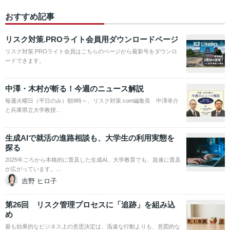
おすすめ記事
リスク対策.PROライト会員用ダウンロードページ
リスク対策.PROライト会員はこちらのページから最新号をダウンロ
ードできます。
中澤・木村が斬る！今週のニュース解説
毎週火曜日（平日のみ）朝9時～、リスク対策.com編集長 中澤幸介
と兵庫県立大学教授…
生成AIで就活の進路相談も、大学生の利用実態を
探る
2025年ごろから本格的に普及した生成AI。大学教育でも、急速に普及
が広がっています。…
吉野 ヒロ子
第26回 リスク管理プロセスに「追跡」を組み込
め
最も効果的なビジネス上の意思決定は、迅速な行動よりも、意図的な