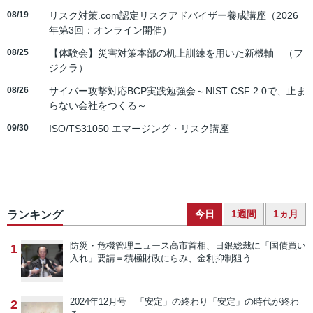
08/19
リスク対策.com認定リスクアドバイザー養成講座（2026
年第3回：オンライン開催）
08/25
【体験会】災害対策本部の机上訓練を用いた新機軸 （フ
ジクラ）
08/26
サイバー攻撃対応BCP実践勉強会～NIST CSF 2.0で、止ま
らない会社をつくる～
09/30
ISO/TS31050 エマージング・リスク講座
今日
1週間
1ヵ月
ランキング
防災・危機管理ニュース
高市首相、日銀総裁に「国債買い
1
入れ」要請＝積極財政にらみ、金利抑制狙う
2024年12月号 「安定」の終わり
「安定」の時代が終わ
2