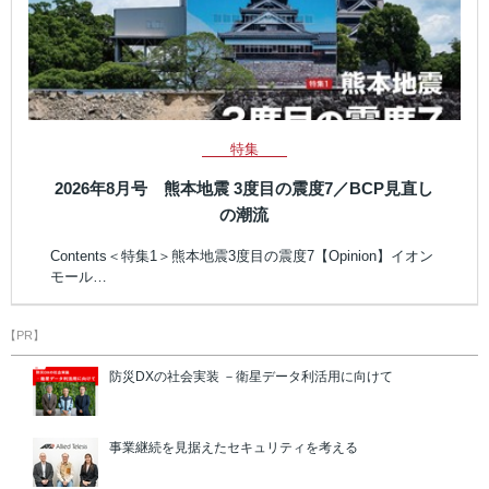
特集
2026年8月号 熊本地震 3度目の震度7／BCP見直し
の潮流
Contents＜特集1＞熊本地震3度目の震度7【Opinion】イオン
モール…
【PR】
防災DXの社会実装 －衛星データ利活用に向けて
事業継続を見据えたセキュリティを考える