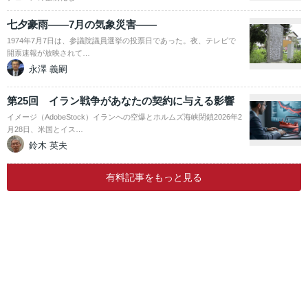
七夕豪雨――7月の気象災害――
1974年7月7日は、参議院議員選挙の投票日であった。夜、テレビで
開票速報が放映されて…
永澤 義嗣
第25回 イラン戦争があなたの契約に与える影響
イメージ（AdobeStock）イランへの空爆とホルムズ海峡閉鎖2026年2
月28日、米国とイス…
鈴木 英夫
有料記事をもっと見る