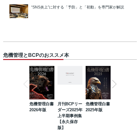
“SNS炎上”に対する「予防」と「初動」を専門家が解説
危機管理とBCPのおススメ本
危機管理白書
月刊BCPリー
危機管理白書
2023年防災・
2026年版
ダーズ2025年
2025年版
BCP・リスク
上半期事例集
マネジメント
【永久保存
事例集【永久
版】
保存版】