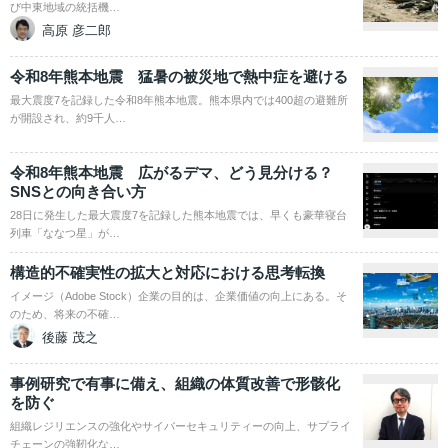
び中東地域の統括機…
高原 彦二郎
令和8年熊本地震 猛暑の被災地で熱中症を避ける
最大震度7を記録した令和8年熊本地震。熊本県内では400超の避難所
が開設され、約9千人…
令和8年熊本地震 広がるデマ、どう見分ける？
SNSとの向き合い方
28日に発生した最大震度7を記録した熊本地震では、早くも豪華寝台
列車「ななつ星」が…
構造的不確実性の拡大と対応における思考転換
イメージ（Adobe Stock）企業の目的は、企業価値の向上にある。そ
のため、将来の不確…
後藤 茂之
事例研究で有事に備え、組織の体質改善で形骸化
を防ぐ
組織レジリエンスの強化やサイバーセキュリティーの向上、サプライ
チェーンの強靭化な…