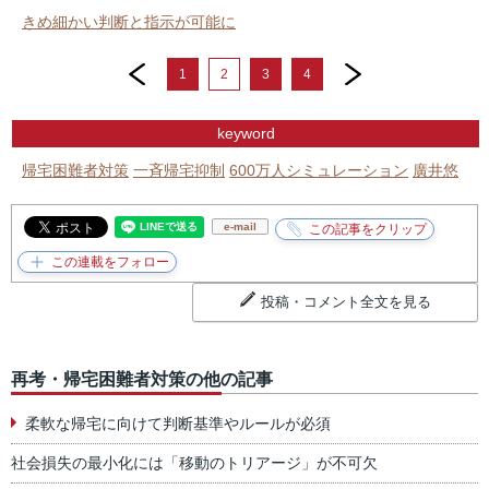
きめ細かい判断と指示が可能に
prev
next
1
2
3
4
keyword
帰宅困難者対策
一斉帰宅抑制
600万人シミュレーション
廣井悠
e-mail
投稿・コメント全文を見る
再考・帰宅困難者対策の他の記事
柔軟な帰宅に向けて判断基準やルールが必須
社会損失の最小化には「移動のトリアージ」が不可欠