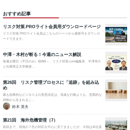
おすすめ記事
リスク対策.PROライト会員用ダウンロードページ
リスク対策.PROライト会員はこちらのページから最新号をダウンロ
ードできます。
中澤・木村が斬る！今週のニュース解説
毎週火曜日（平日のみ）朝9時～、リスク対策.com編集長 中澤幸介
と兵庫県立大学教授…
第26回 リスク管理プロセスに「追跡」を組み込
め
最も効果的なビジネス上の意思決定は、迅速な行動よりも、意図的な
抑制から生まれるこ…
鈴木 英夫
第21回 海外危機管理（7）
前回まで、現地のＴ氏の対応を中心に見てきましたが、今回は本社及