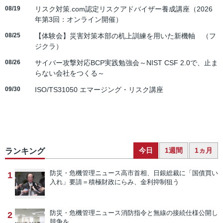
08/19
リスク対策.com認定リスクアドバイザー養成講座（2026
年第3回：オンライン開催）
08/25
【体験会】災害対策本部の机上訓練を用いた新機軸 （フ
ジクラ）
08/26
サイバー攻撃対応BCP実践勉強会～NIST CSF 2.0で、止ま
らない会社をつくる～
09/30
ISO/TS31050 エマージング・リスク講座
今日
1週間
1ヵ月
ランキング
防災・危機管理ニュース
高市首相、日銀総裁に「国債買い
1
入れ」要請＝積極財政にらみ、金利抑制狙う
防災・危機管理ニュース
消防指令と無線の接続仕様公開し
2
競争を