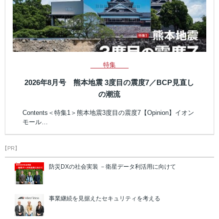
特集
2026年8月号 熊本地震 3度目の震度7／BCP見直し
の潮流
Contents＜特集1＞熊本地震3度目の震度7【Opinion】イオン
モール…
【PR】
防災DXの社会実装 －衛星データ利活用に向けて
事業継続を見据えたセキュリティを考える