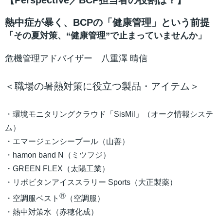
【Perspective／BCP担当者の役割は？】
熱中症が暴く、BCPの「健康管理」という前提
「その夏対策、“健康管理”で止まっていませんか」
危機管理アドバイザー 八重澤 晴信
＜職場の暑熱対策に役立つ製品・アイテム＞
・環境モニタリングクラウド「SisMil」（オーク情報システ
ム）
・エマージェンシープール（山善）
・hamon band N（ミツフジ）
・GREEN FLEX（太陽工業）
・リポビタンアイススラリー Sports（大正製薬）
Ⓡ
・空調服ベスト
（空調服）
・熱中対策水（赤穂化成）