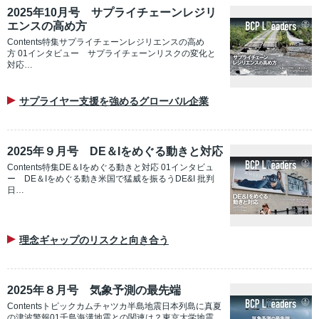
2025年10月号 サプライチェーンレジリ
エンスの高め方
Contents特集サプライチェーンレジリエンスの高め
方 01インタビュー サプライチェーンリスクの変化と
対応…
サプライヤー支援を強めるグローバル企業
2025年９月号 DE＆Iをめぐる動きと対応
Contents特集DE＆Iをめぐる動きと対応 01インタビュ
ー DE＆Iをめぐる動き米国で猛威を振るうDE&I 批判
日…
理念ギャップのリスクと向き合う
2025年８月号 気象予測の最先端
Contentsトピックカムチャツカ半島地震日本列島に真夏
の津波警報01千島海溝地震との関連は？東京大学地震