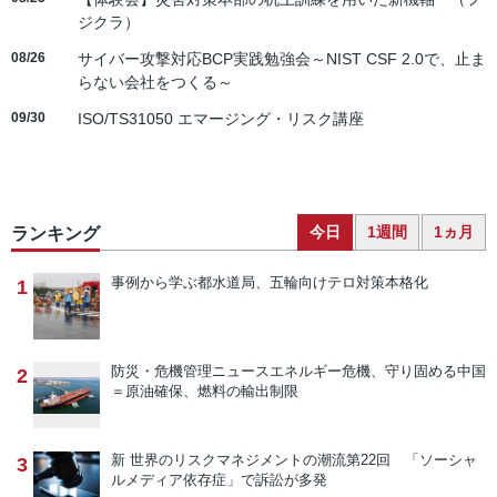
ジクラ）
08/26
サイバー攻撃対応BCP実践勉強会～NIST CSF 2.0で、止ま
らない会社をつくる～
09/30
ISO/TS31050 エマージング・リスク講座
今日
1週間
1ヵ月
ランキング
事例から学ぶ
都水道局、五輪向けテロ対策本格化
1
防災・危機管理ニュース
エネルギー危機、守り固める中国
2
＝原油確保、燃料の輸出制限
新 世界のリスクマネジメントの潮流
第22回 「ソーシャ
3
ルメディア依存症」で訴訟が多発