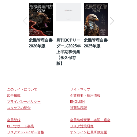
危機管理白書
月刊BCPリー
危機管理白書
2023年防災・
2026年版
ダーズ2025年
2025年版
BCP・リスク
上半期事例集
マネジメント
【永久保存
事例集【永久
版】
保存版】
このサイトについて
サイトマップ
広告掲載
企業概要・採用情報
プライバシーポリシー
ENGLISH
スタッフの紹介
特商法表記
会員登録
会員情報変更・確認・退会
BCPサポート事業
リスク対策研修
リスクアドバイザー資格
オンライン社員研修支援