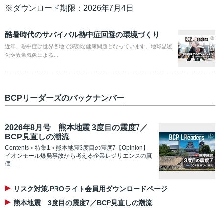
※ダウンロード期限：2026年7月4日
酷暑時代のサバイバル熱中症回避の環境づくり
近年、熱中症は世界各地で深刻な健康問題となっています。地球温暖
化や異常気象による…
BCPリーダーズのバックナンバー
2026年8月号 熊本地震 3度目の震度7／
BCP見直しの潮流
Contents＜特集1＞熊本地震3度目の震度7【Opinion】
イオンモール爆発事故から考える企業レジリエンスの真
価…
リスク対策.PROライト会員用ダウンロードページ
熊本地震 3度目の震度7／BCP見直しの潮流