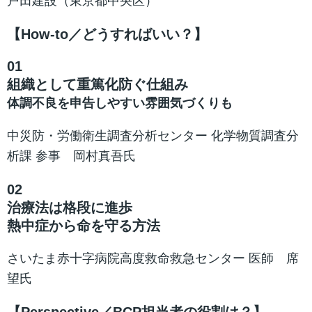
戸田建設（東京都中央区）
【How-to／どうすればいい？】
01
組織として重篤化防ぐ仕組み
体調不良を申告しやすい雰囲気づくりも
中災防・労働衛生調査分析センター 化学物質調査分
析課 参事 岡村真吾氏
02
治療法は格段に進歩
熱中症から命を守る方法
さいたま赤十字病院高度救命救急センター 医師 席
望氏