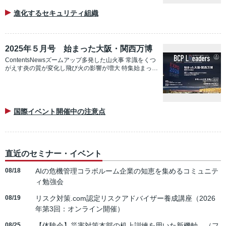
進化するセキュリティ組織
2025年５月号 始まった大阪・関西万博
ContentsNewsズームアップ多発した山火事 常識をくつ
がえす炎の質が変化し飛び火の影響が増大 特集始まっ…
国際イベント開催中の注意点
直近のセミナー・イベント
08/18
AIの危機管理コラボルーム企業の知恵を集めるコミュニテ
ィ勉強会
08/19
リスク対策.com認定リスクアドバイザー養成講座（2026
年第3回：オンライン開催）
08/25
【体験会】災害対策本部の机上訓練を用いた新機軸 （フ