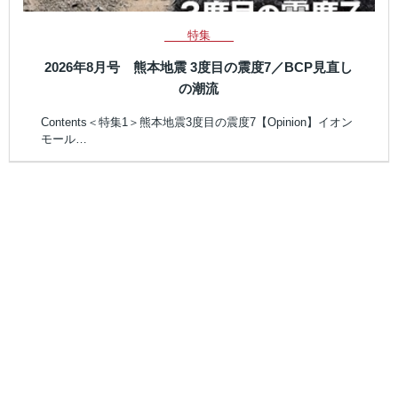
特集
2026年8月号 熊本地震 3度目の震度7／BCP見直し
の潮流
Contents＜特集1＞熊本地震3度目の震度7【Opinion】イオン
モール…