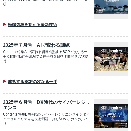
研…
極端気象を捉える最新技術
2025年７月号 AIで変わる訓練
Contents特集AIで変わる訓練成熟するBCPの次なる一
手 01開発動向生成AIで負担半減を目指す開発進む状況
付…
成熟するBCPの次なる一手
2025年６月号 DX時代のサイバーレジリ
エンス
Contents 特集DX時代のサイバーレジリエンスインタビ
ューセキュリティを技術問題に押し込めてはいけない
リ…