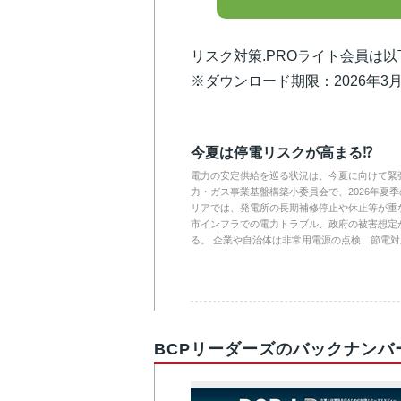
リスク対策.PROライト会員は
※ダウンロード期限：2026年3月
今夏は停電リスクが高まる⁉ 
電力の安定供給を巡る状況は、今夏に向けて緊張
力・ガス事業基盤構築小委員会で、2026年夏
リアでは、発電所の長期補修停止や休止等が重
市インフラでの電力トラブル、政府の被害想定
る。 企業や自治体は非常用電源の点検、節電
BCPリーダーズのバックナンバ