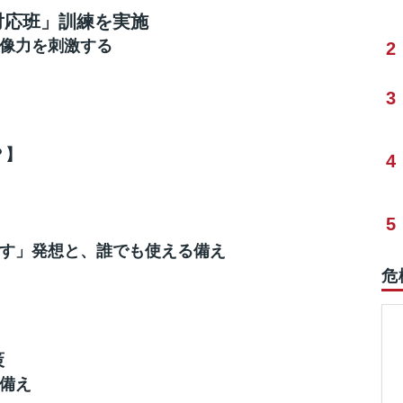
対応班」訓練を実施
像力を刺激する
2
3
？】
4
5
す」発想と、誰でも使える備え
危
策
備え