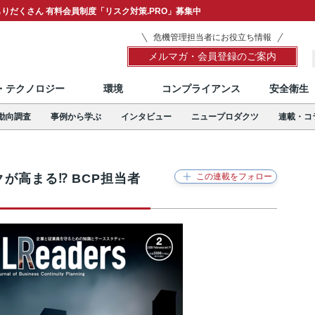
りだくさん 有料会員制度「リスク対策.PRO」募集中
危機管理担当者にお役立ち情報
メルマガ・会員登録のご案内
T・テクノロジー
環境
コンプライアンス
安全衛生
動向調査
事例から学ぶ
インタビュー
ニュープロダクツ
連載・コ
クが高まる⁉ BCP担当者