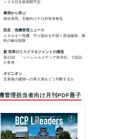
＝２９日生産再開予定
事例から学ぶ
都水道局、五輪向けテロ対策本格化
防災・危機管理ニュース
エネルギー危機、守り固める中国＝原油確保、燃
料の輸出制限
新 世界のリスクマネジメントの潮流
第22回 「ソーシャルメディア依存症」で訴訟
が多発
オピニオン
災害後の建物への再入場をどう判断するか
機管理担当者向け月刊PDF冊子