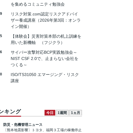
を集めるコミュニティ勉強会
19
リスク対策.com認定リスクアドバイ
ザー養成講座（2026年第3回：オンラ
イン開催）
25
【体験会】災害対策本部の机上訓練を
用いた新機軸 （フジクラ）
26
サイバー攻撃対応BCP実践勉強会～
NIST CSF 2.0で、止まらない会社を
つくる～
30
ISO/TS31050 エマージング・リスク
講座
ンキング
今日
1週間
1ヵ月
防災・危機管理ニュース
〔熊本地震影響〕トヨタ、福岡３工場の稼働停止