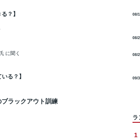
起きる？】
08/
？
08/
氏 に聞く
08/
ている？】
09/
のブラックアウト訓練
ラ
1