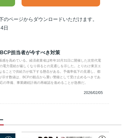
以下のページからダウンロードいただけます。
4日
BCP担当者が今すべき対策
感を高めている。経済産業省は昨年10月31日に開催した次世代電
季の電力需給が厳しくなり得るとの見通しを示した。とりわけ東京エ
なることで供給力が低下する懸念がある。予備率低下の見通し、都
が示す数値は、BCPの観点から重い警鐘として受け止めるべきであ
対応の準備、事業継続計画の再確認を進めることが急務だ。
2026/02/05
ー