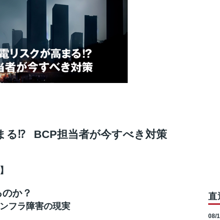
る⁉ BCP担当者が今すべき対策
？】
るのか？
直
ンフラ障害の現実
08/