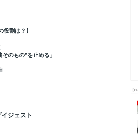
当者の役割は？】
と
務そのもの”を止める」
信
【P
ダイジェスト