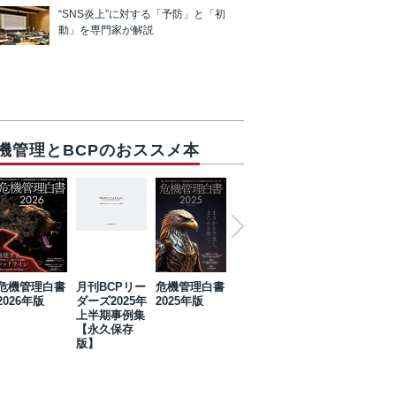
“SNS炎上”に対する「予防」と「初
動」を専門家が解説
機管理とBCPのおススメ本
危機管理白書
月刊BCPリー
危機管理白書
2023年防災・
危機管理白書
2026年版
ダーズ2025年
2025年版
BCP・リスク
2024年版
上半期事例集
マネジメント
【永久保存
事例集【永久
版】
保存版】