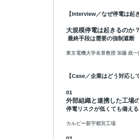
【Interview／なぜ停電は
大規模停電は起きるのか
最終手段は需要の強制遮断
東京電機大学名誉教授 加藤 政一
【Case／企業はどう対応し
01
外部組織と連携した工場
停電リスクが低くても備える
カルビー新宇都宮工場
02