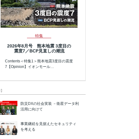
特集
2026年8月号 熊本地震 3度目の
震度7／BCP見直しの潮流
Contents＜特集1＞熊本地震3度目の震度
7【Opinion】イオンモール…
R】
防災DXの社会実装 －衛星データ利
活用に向けて
事業継続を見据えたセキュリティ
を考える