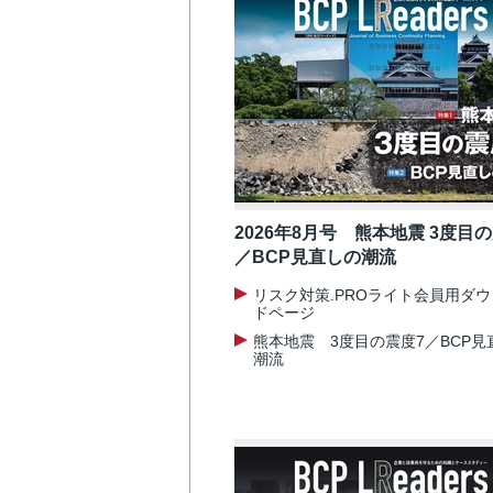
2026年8月号 熊本地震 3度目
／BCP見直しの潮流
リスク対策.PROライト会員用ダ
ドページ
熊本地震 3度目の震度7／BCP見
潮流