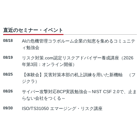
直近のセミナー・イベント
08/18
AIの危機管理コラボルーム企業の知恵を集めるコミュニテ
ィ勉強会
08/19
リスク対策.com認定リスクアドバイザー養成講座（2026
年第3回：オンライン開催）
08/25
【体験会】災害対策本部の机上訓練を用いた新機軸 （フ
ジクラ）
08/26
サイバー攻撃対応BCP実践勉強会～NIST CSF 2.0で、止ま
らない会社をつくる～
09/30
ISO/TS31050 エマージング・リスク講座