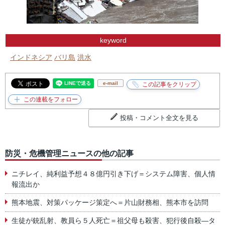
keyword
インドネシア
バリ島
洪水
e-mail
投稿・コメント全文を見る
防災・危機管理ニュースの他の記事
ニチレイ、純利益予想４８億円引き下げ＝システム障害、個人情
報流出か
熊本地震、対策パッケージ策定へ＝片山財務相、熊本市を訪問
生徒が銃乱射、教員ら５人死亡＝祖父母も殺害、犯行後自殺―タ