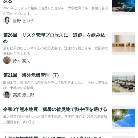
探る
2025年ごろから本格的に普及した生成AI。大学教育でも、急速に普及
が広がっています。…
吉野 ヒロ子
第26回 リスク管理プロセスに「追跡」を組み込
め
最も効果的なビジネス上の意思決定は、迅速な行動よりも、意図的な
抑制から生まれるこ…
鈴木 英夫
第21回 海外危機管理（7）
前回まで、現地のＴ氏の対応を中心に見てきましたが、今回は本社及
び中東地域の統括機…
高原 彦二郎
令和8年熊本地震 猛暑の被災地で熱中症を避ける
最大震度7を記録した令和8年熊本地震。熊本県内では400超の避難所
が開設され、約9千人…