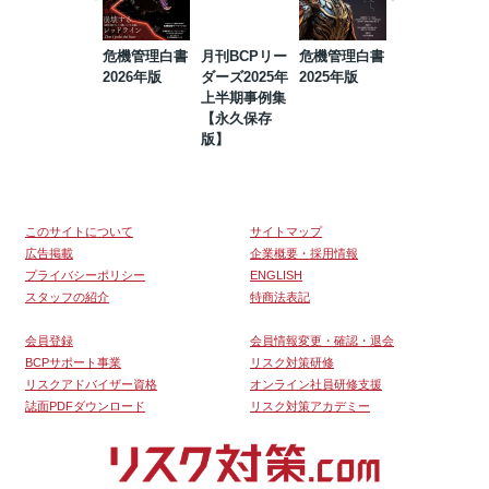
危機管理白書
月刊BCPリー
危機管理白書
2023年防災・
2026年版
ダーズ2025年
2025年版
BCP・リスク
上半期事例集
マネジメント
【永久保存
事例集【永久
版】
保存版】
このサイトについて
サイトマップ
広告掲載
企業概要・採用情報
プライバシーポリシー
ENGLISH
スタッフの紹介
特商法表記
会員登録
会員情報変更・確認・退会
BCPサポート事業
リスク対策研修
リスクアドバイザー資格
オンライン社員研修支援
誌面PDFダウンロード
リスク対策アカデミー