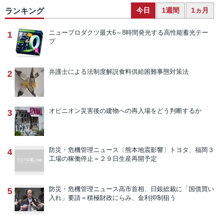
今日
1週間
1ヵ月
ランキング
ニュープロダクツ
最大6～8時間発光する高性能蓄光テー
1
プ
弁護士による法制度解説
食料供給困難事態対策法
2
オピニオン
災害後の建物への再入場をどう判断するか
3
防災・危機管理ニュース
〔熊本地震影響〕トヨタ、福岡３
4
工場の稼働停止＝２９日生産再開予定
防災・危機管理ニュース
高市首相、日銀総裁に「国債買い
5
入れ」要請＝積極財政にらみ、金利抑制狙う