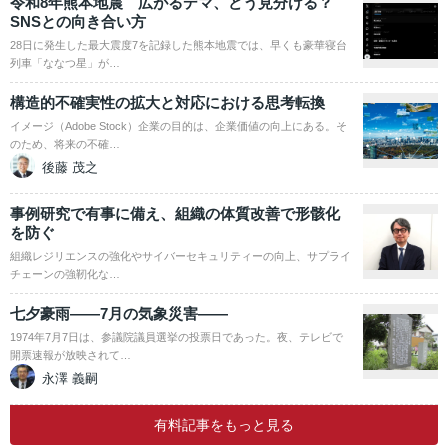
令和8年熊本地震 広がるデマ、どう見分ける？
SNSとの向き合い方
28日に発生した最大震度7を記録した熊本地震では、早くも豪華寝台
列車「ななつ星」が…
構造的不確実性の拡大と対応における思考転換
イメージ（Adobe Stock）企業の目的は、企業価値の向上にある。そ
のため、将来の不確…
後藤 茂之
事例研究で有事に備え、組織の体質改善で形骸化
を防ぐ
組織レジリエンスの強化やサイバーセキュリティーの向上、サプライ
チェーンの強靭化な…
七夕豪雨――7月の気象災害――
1974年7月7日は、参議院議員選挙の投票日であった。夜、テレビで
開票速報が放映されて…
永澤 義嗣
有料記事をもっと見る