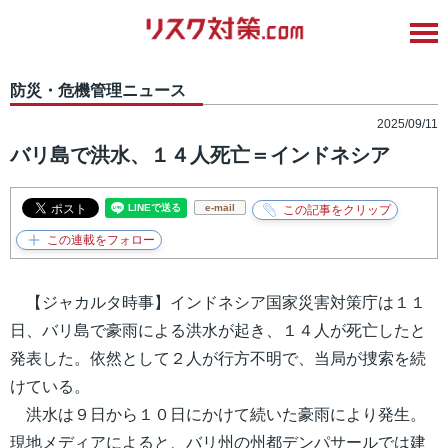
防災・危機管理ニュース
2025/09/11
バリ島で洪水、１４人死亡＝インドネシア
e-mail
【ジャカルタ時事】インドネシア国家災害対策庁は１１
日、バリ島で豪雨による洪水が起き、１４人が死亡したと
発表した。依然として２人が行方不明で、当局が捜索を続
けている。
洪水は９日から１０日にかけて続いた豪雨により発生。
現地メディアによると、バリ州の州都デンパサールでは建