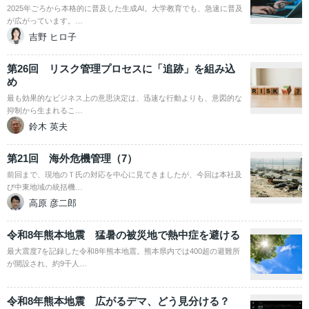
2025年ごろから本格的に普及した生成AI。大学教育でも、急速に普及
が広がっています。…
吉野 ヒロ子
第26回 リスク管理プロセスに「追跡」を組み込
め
最も効果的なビジネス上の意思決定は、迅速な行動よりも、意図的な
抑制から生まれるこ…
鈴木 英夫
第21回 海外危機管理（7）
前回まで、現地のＴ氏の対応を中心に見てきましたが、今回は本社及
び中東地域の統括機…
高原 彦二郎
令和8年熊本地震 猛暑の被災地で熱中症を避ける
最大震度7を記録した令和8年熊本地震。熊本県内では400超の避難所
が開設され、約9千人…
令和8年熊本地震 広がるデマ、どう見分ける？