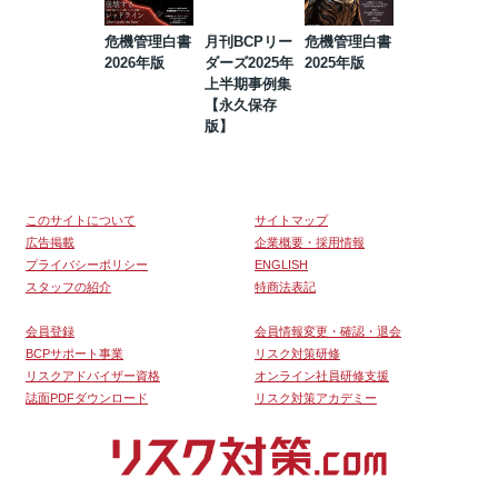
危機管理白書
月刊BCPリー
危機管理白書
2023年防災・
2026年版
ダーズ2025年
2025年版
BCP・リスク
上半期事例集
マネジメント
【永久保存
事例集【永久
版】
保存版】
このサイトについて
サイトマップ
広告掲載
企業概要・採用情報
プライバシーポリシー
ENGLISH
スタッフの紹介
特商法表記
会員登録
会員情報変更・確認・退会
BCPサポート事業
リスク対策研修
リスクアドバイザー資格
オンライン社員研修支援
誌面PDFダウンロード
リスク対策アカデミー