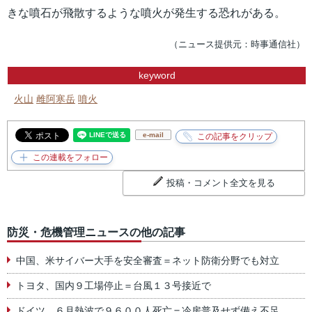
きな噴石が飛散するような噴火が発生する恐れがある。
（ニュース提供元：時事通信社）
keyword
火山
雌阿寒岳
噴火
e-mail
投稿・コメント全文を見る
防災・危機管理ニュースの他の記事
中国、米サイバー大手を安全審査＝ネット防衛分野でも対立
トヨタ、国内９工場停止＝台風１３号接近で
ドイツ、６月熱波で９６００人死亡＝冷房普及せず備え不足