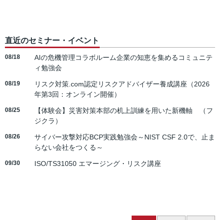
直近のセミナー・イベント
08/18
AIの危機管理コラボルーム企業の知恵を集めるコミュニテ
ィ勉強会
08/19
リスク対策.com認定リスクアドバイザー養成講座（2026
年第3回：オンライン開催）
08/25
【体験会】災害対策本部の机上訓練を用いた新機軸 （フ
ジクラ）
08/26
サイバー攻撃対応BCP実践勉強会～NIST CSF 2.0で、止ま
らない会社をつくる～
09/30
ISO/TS31050 エマージング・リスク講座