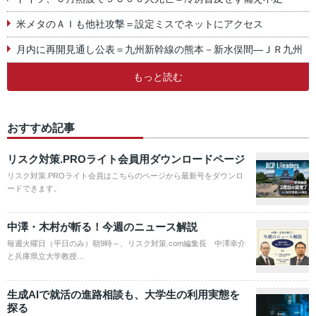
米メタのＡＩも他社攻撃＝設定ミスでネットにアクセス
月内に再開見通し公表＝九州新幹線の熊本－新水俣間―ＪＲ九州
もっと読む
おすすめ記事
リスク対策.PROライト会員用ダウンロードページ
リスク対策.PROライト会員はこちらのページから最新号をダウンロ
ードできます。
中澤・木村が斬る！今週のニュース解説
毎週火曜日（平日のみ）朝9時～、リスク対策.com編集長 中澤幸介
と兵庫県立大学教授…
生成AIで就活の進路相談も、大学生の利用実態を
探る