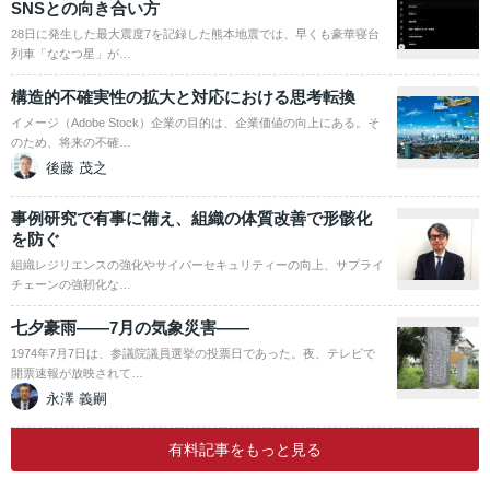
SNSとの向き合い方
28日に発生した最大震度7を記録した熊本地震では、早くも豪華寝台
列車「ななつ星」が…
構造的不確実性の拡大と対応における思考転換
イメージ（Adobe Stock）企業の目的は、企業価値の向上にある。そ
のため、将来の不確…
後藤 茂之
事例研究で有事に備え、組織の体質改善で形骸化
を防ぐ
組織レジリエンスの強化やサイバーセキュリティーの向上、サプライ
チェーンの強靭化な…
七夕豪雨――7月の気象災害――
1974年7月7日は、参議院議員選挙の投票日であった。夜、テレビで
開票速報が放映されて…
永澤 義嗣
有料記事をもっと見る