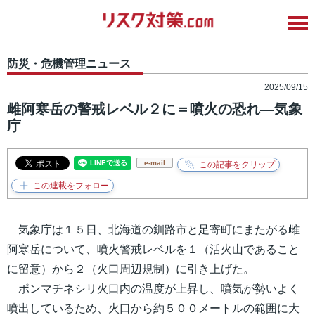
防災・危機管理ニュース
2025/09/15
雌阿寒岳の警戒レベル２に＝噴火の恐れ―気象
庁
e-mail
気象庁は１５日、北海道の釧路市と足寄町にまたがる雌
阿寒岳について、噴火警戒レベルを１（活火山であること
に留意）から２（火口周辺規制）に引き上げた。
ポンマチネシリ火口内の温度が上昇し、噴気が勢いよく
噴出しているため、火口から約５００メートルの範囲に大