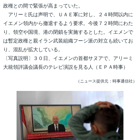
政権との間で緊張が高まっていた。
アリーミ氏は声明で、ＵＡＥ軍に対し、２４時間以内に
イエメン領内から撤退するよう要求。今後７２時間にわた
り、領空や国境、港の閉鎖を実施するとした。イエメンで
は暫定政権と親イラン武装組織フーシ派の対立も続いてお
り、混乱が拡大している。
〔写真説明〕３０日、イエメンの首都サヌアで、アリーミ
大統領評議会議長のテレビ演説を見る人（ＥＰＡ時事）
（ニュース提供元：時事通信社）