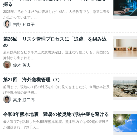
探る
2025年ごろから本格的に普及した生成AI。大学教育でも、急速に普及
が広がっています。…
吉野 ヒロ子
第26回 リスク管理プロセスに「追跡」を組み込
め
最も効果的なビジネス上の意思決定は、迅速な行動よりも、意図的な
抑制から生まれるこ…
鈴木 英夫
第21回 海外危機管理（7）
前回まで、現地のＴ氏の対応を中心に見てきましたが、今回は本社及
び中東地域の統括機…
高原 彦二郎
令和8年熊本地震 猛暑の被災地で熱中症を避ける
最大震度7を記録した令和8年熊本地震。熊本県内では400超の避難所
が開設され、約9千人…