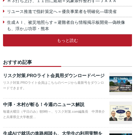
Ｈ３打ち上げ、１１日に延期＝気象条件整わず―ＪＡＸＡ
リユース推進で指針策定へ＝優良事業者を明確化―環境省
生成ＡＩ、被災地照らす＝避難者自ら情報掲示板開発―偽映像
も、浮かぶ功罪・熊本
もっと読む
おすすめ記事
リスク対策.PROライト会員用ダウンロードページ
リスク対策.PROライト会員はこちらのページから最新号をダウンロ
ードできます。
中澤・木村が斬る！今週のニュース解説
毎週火曜日（平日のみ）朝9時～、リスク対策.com編集長 中澤幸介
と兵庫県立大学教授…
生成AIで就活の進路相談も、大学生の利用実態を