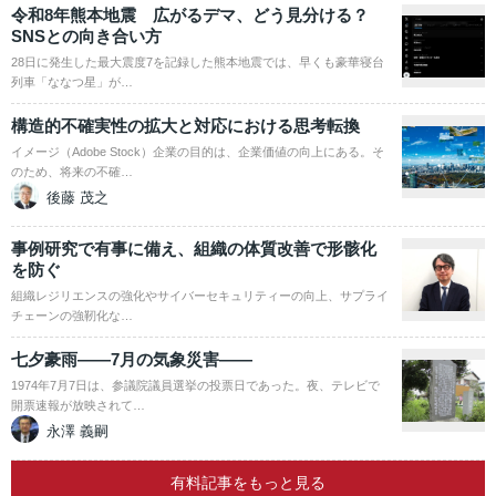
令和8年熊本地震 広がるデマ、どう見分ける？
SNSとの向き合い方
28日に発生した最大震度7を記録した熊本地震では、早くも豪華寝台
列車「ななつ星」が…
構造的不確実性の拡大と対応における思考転換
イメージ（Adobe Stock）企業の目的は、企業価値の向上にある。そ
のため、将来の不確…
後藤 茂之
事例研究で有事に備え、組織の体質改善で形骸化
を防ぐ
組織レジリエンスの強化やサイバーセキュリティーの向上、サプライ
チェーンの強靭化な…
七夕豪雨――7月の気象災害――
1974年7月7日は、参議院議員選挙の投票日であった。夜、テレビで
開票速報が放映されて…
永澤 義嗣
有料記事をもっと見る