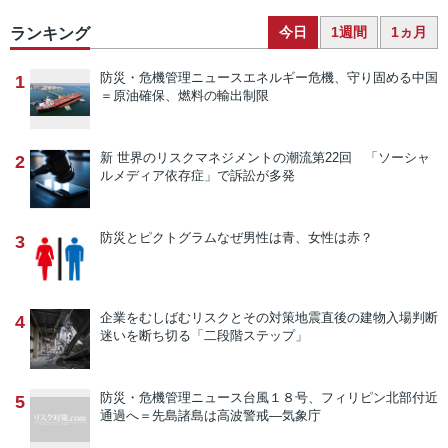
今日
1週間
1ヵ月
ランキング
防災・危機管理ニュース
エネルギー危機、守り固める中国
1
＝原油確保、燃料の輸出制限
新 世界のリスクマネジメントの潮流
第22回 「ソーシャ
2
ルメディア依存症」で訴訟が多発
防災とピクトグラム
なぜ男性は青、女性は赤？
3
企業をむしばむリスクとその対策
地震直後の建物入場判断
4
迷いを断ち切る「二段階ステップ」
防災・危機管理ニュース
台風１８号、フィリピン北部付近
5
通過へ＝先島諸島は高波警戒―気象庁