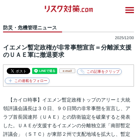
防災・危機管理ニュース
2025/12/30
イエメン暫定政権が非常事態宣言＝分離派支援
のＵＡＥ軍に撤退要求
e-mail
【カイロ時事】イエメン暫定政権トップのアリーミ大統
領評議会議長は３０日、９０日間の非常事態を宣言し、ア
ラブ首長国連邦（ＵＡＥ）との防衛協定を破棄すると発表
した。ＵＡＥが支援するイエメンの分離独立派「南部暫定
評議会」（ＳＴＣ）が東部２州で支配地域を拡大し、暫定