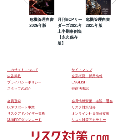
危機管理白書
月刊BCPリー
危機管理白書
2023年防災・
2026年版
ダーズ2025年
2025年版
BCP・リスク
上半期事例集
マネジメント
【永久保存
事例集【永久
版】
保存版】
このサイトについて
サイトマップ
広告掲載
企業概要・採用情報
プライバシーポリシー
ENGLISH
スタッフの紹介
特商法表記
会員登録
会員情報変更・確認・退会
BCPサポート事業
リスク対策研修
リスクアドバイザー資格
オンライン社員研修支援
誌面PDFダウンロード
リスク対策アカデミー