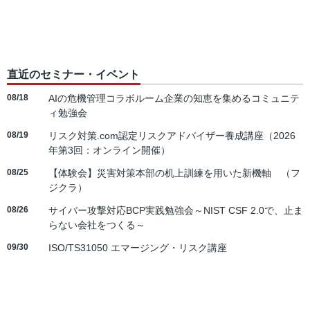
直近のセミナー・イベント
08/18
AIの危機管理コラボルーム企業の知恵を集めるコミュニテ
ィ勉強会
08/19
リスク対策.com認定リスクアドバイザー養成講座（2026
年第3回：オンライン開催）
08/25
【体験会】災害対策本部の机上訓練を用いた新機軸 （フ
ジクラ）
08/26
サイバー攻撃対応BCP実践勉強会～NIST CSF 2.0で、止ま
らない会社をつくる～
09/30
ISO/TS31050 エマージング・リスク講座