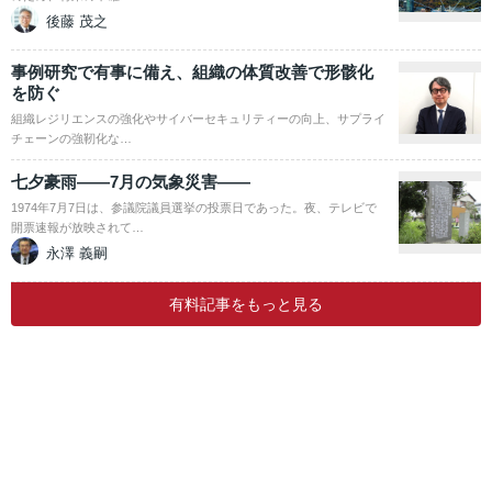
後藤 茂之
事例研究で有事に備え、組織の体質改善で形骸化
を防ぐ
組織レジリエンスの強化やサイバーセキュリティーの向上、サプライ
チェーンの強靭化な…
七夕豪雨――7月の気象災害――
1974年7月7日は、参議院議員選挙の投票日であった。夜、テレビで
開票速報が放映されて…
永澤 義嗣
有料記事をもっと見る