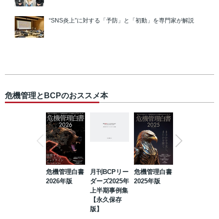
“SNS炎上”に対する「予防」と「初動」を専門家が解説
危機管理とBCPのおススメ本
危機管理白書
月刊BCPリー
危機管理白書
2023年防災・
2026年版
ダーズ2025年
2025年版
BCP・リスク
上半期事例集
マネジメント
【永久保存
事例集【永久
版】
保存版】