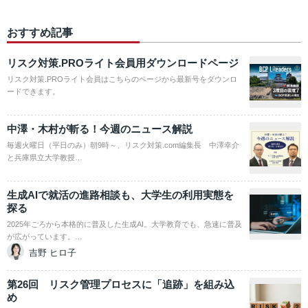
おすすめ記事
リスク対策.PROライト会員用ダウンロードページ
リスク対策.PROライト会員はこちらのページから最新号をダウンロ
ードできます。
中澤・木村が斬る！今週のニュース解説
毎週火曜日（平日のみ）朝9時～、リスク対策.com編集長 中澤幸介
と兵庫県立大学教授…
生成AIで就活の進路相談も、大学生の利用実態を
探る
2025年ごろから本格的に普及した生成AI。大学教育でも、急速に普及
が広がっています。…
吉野 ヒロ子
第26回 リスク管理プロセスに「追跡」を組み込
め