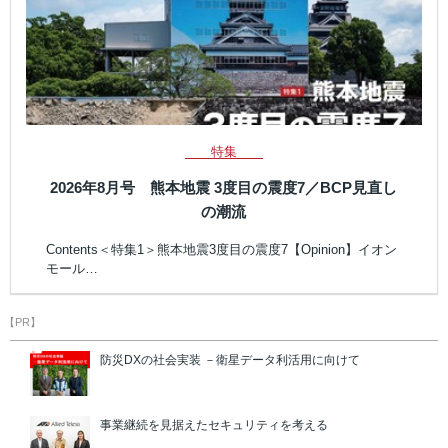
特集
2026年8月号 熊本地震 3度目の震度7／BCP見直し
の潮流
Contents＜特集1＞熊本地震3度目の震度7【Opinion】イオン
モール…
【PR】
防災DXの社会実装 －衛星データ利活用に向けて
事業継続を見据えたセキュリティを考える