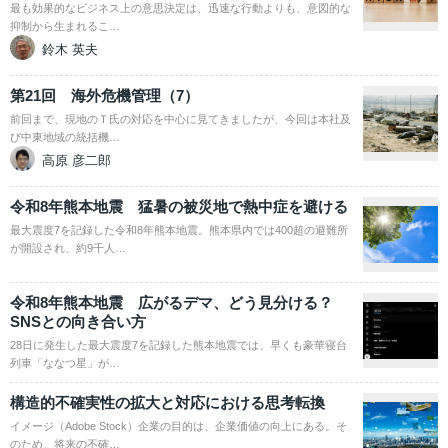
最も効果的なビジネス上の意思決定は、迅速な行動よりも、意図的な
抑制から生まれるこ…
鈴木 英夫
第21回 海外危機管理（7）
前回まで、現地のＴ氏の対応を中心に見てきましたが、今回は本社及
び中東地域の統括機…
高原 彦二郎
令和8年熊本地震 猛暑の被災地で熱中症を避ける
最大震度7を記録した令和8年熊本地震。熊本県内では400超の避難所
が開設され、約9千人…
令和8年熊本地震 広がるデマ、どう見分ける？
SNSとの向き合い方
28日に発生した最大震度7を記録した熊本地震では、早くも豪華寝台
列車「ななつ星」が…
構造的不確実性の拡大と対応における思考転換
イメージ（Adobe Stock）企業の目的は、企業価値の向上にある。そ
のため、将来の不確…