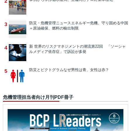
2
防災・危機管理ニュース
エネルギー危機、守り固める中国
3
＝原油確保、燃料の輸出制限
新 世界のリスクマネジメントの潮流
第22回 「ソーシャ
4
ルメディア依存症」で訴訟が多発
防災とピクトグラム
なぜ男性は青、女性は赤？
5
危機管理担当者向け月刊PDF冊子