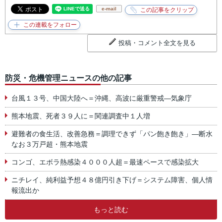
e-mail
投稿・コメント全文を見る
防災・危機管理ニュースの他の記事
台風１３号、中国大陸へ＝沖縄、高波に厳重警戒―気象庁
熊本地震、死者３９人に＝関連調査中１人増
避難者の食生活、改善急務＝調理できず「パン飽き飽き」―断水
なお３万戸超・熊本地震
コンゴ、エボラ熱感染４０００人超＝最速ペースで感染拡大
ニチレイ、純利益予想４８億円引き下げ＝システム障害、個人情
報流出か
もっと読む