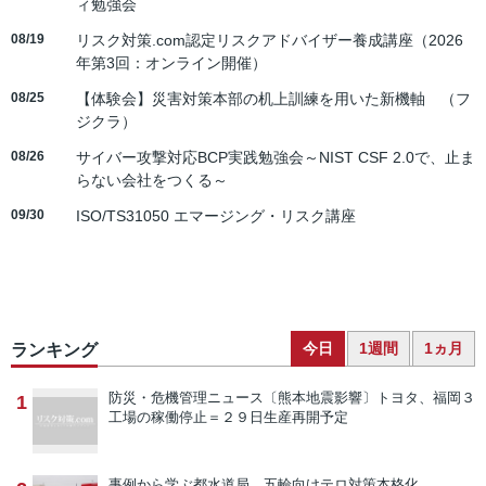
ィ勉強会
08/19
リスク対策.com認定リスクアドバイザー養成講座（2026
年第3回：オンライン開催）
08/25
【体験会】災害対策本部の机上訓練を用いた新機軸 （フ
ジクラ）
08/26
サイバー攻撃対応BCP実践勉強会～NIST CSF 2.0で、止ま
らない会社をつくる～
09/30
ISO/TS31050 エマージング・リスク講座
今日
1週間
1ヵ月
ランキング
防災・危機管理ニュース
〔熊本地震影響〕トヨタ、福岡３
1
工場の稼働停止＝２９日生産再開予定
事例から学ぶ
都水道局、五輪向けテロ対策本格化