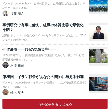
イメージ（Adobe Stock）企業の目的は、企業価値の向上にある。そ
のため、将来の不確…
後藤 茂之
事例研究で有事に備え、組織の体質改善で形骸化
を防ぐ
組織レジリエンスの強化やサイバーセキュリティーの向上、サプライ
チェーンの強靭化な…
七夕豪雨――7月の気象災害――
1974年7月7日は、参議院議員選挙の投票日であった。夜、テレビで
開票速報が放映されて…
永澤 義嗣
第25回 イラン戦争があなたの契約に与える影響
イメージ（AdobeStock）イランへの空爆とホルムズ海峡閉鎖2026年2
月28日、米国とイス…
鈴木 英夫
有料記事をもっと見る