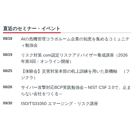
直近のセミナー・イベント
08/18
AIの危機管理コラボルーム企業の知恵を集めるコミュニテ
ィ勉強会
08/19
リスク対策.com認定リスクアドバイザー養成講座（2026
年第3回：オンライン開催）
08/25
【体験会】災害対策本部の机上訓練を用いた新機軸 （フ
ジクラ）
08/26
サイバー攻撃対応BCP実践勉強会～NIST CSF 2.0で、止ま
らない会社をつくる～
09/30
ISO/TS31050 エマージング・リスク講座