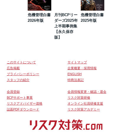
危機管理白書
月刊BCPリー
危機管理白書
2023年防災・
2026年版
ダーズ2025年
2025年版
BCP・リスク
上半期事例集
マネジメント
【永久保存
事例集【永久
版】
保存版】
このサイトについて
サイトマップ
広告掲載
企業概要・採用情報
プライバシーポリシー
ENGLISH
スタッフの紹介
特商法表記
会員登録
会員情報変更・確認・退会
BCPサポート事業
リスク対策研修
リスクアドバイザー資格
オンライン社員研修支援
誌面PDFダウンロード
リスク対策アカデミー