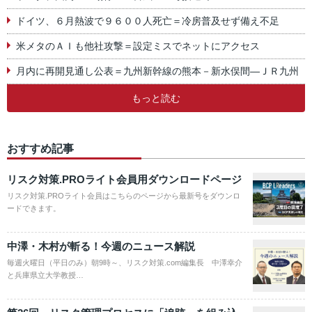
ドイツ、６月熱波で９６００人死亡＝冷房普及せず備え不足
米メタのＡＩも他社攻撃＝設定ミスでネットにアクセス
月内に再開見通し公表＝九州新幹線の熊本－新水俣間―ＪＲ九州
もっと読む
おすすめ記事
リスク対策.PROライト会員用ダウンロードページ
リスク対策.PROライト会員はこちらのページから最新号をダウンロ
ードできます。
中澤・木村が斬る！今週のニュース解説
毎週火曜日（平日のみ）朝9時～、リスク対策.com編集長 中澤幸介
と兵庫県立大学教授…