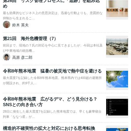
第26回 リスク管理プロセスに「追跡」を組み込
め
最も効果的なビジネス上の意思決定は、迅速な行動よりも、意図的な
抑制から生まれるこ…
鈴木 英夫
第21回 海外危機管理（7）
前回まで、現地のＴ氏の対応を中心に見てきましたが、今回は本社及
び中東地域の統括機…
高原 彦二郎
令和8年熊本地震 猛暑の被災地で熱中症を避ける
最大震度7を記録した令和8年熊本地震。熊本県内では400超の避難所
が開設され、約9千人…
令和8年熊本地震 広がるデマ、どう見分ける？
SNSとの向き合い方
28日に発生した最大震度7を記録した熊本地震では、早くも豪華寝台
列車「ななつ星」が…
構造的不確実性の拡大と対応における思考転換