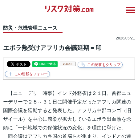
防災・危機管理ニュース
2026/05/21
エボラ熱受けアフリカ会議延期＝印
e-mail
【ニューデリー時事】インド外務省は２１日、首都ニュ
ーデリーで２８～３１日に開催予定だったアフリカ関連の
国際会議を延期すると発表した。アフリカ中部コンゴ（旧
ザイール）を中心に感染が拡大しているエボラ出血熱を念
頭に「一部地域での保健状況の変化」を理由に挙げた。
同会議はアフリカ各国の首脳らが集まり、インドとの連