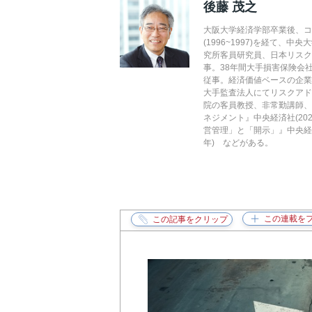
後藤 茂之
大阪大学経済学部卒業後、コ
(1996~1997)を経て
究所客員研究員、日本リスク
事。38年間大手損害保険会
従事。経済価値ベースの企業
大手監査法人にてリスクア
院の客員教授、非常勤講師
ネジメント』中央経済社(20
営管理」と「開示」』中央経済
年) などがある。