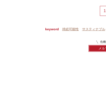
1
keyword
持続可能性
サスティナブル
危機
メル