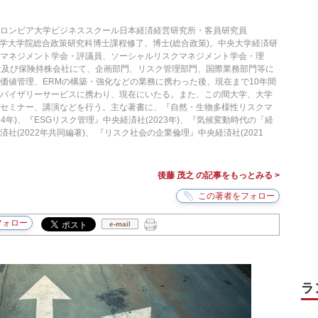
ロンビア大学ビジネススクール日本経済経営研究所・客員研究員
、中央大学大学院総合政策研究科博士課程修了、博士(総合政策)。中央大学経済研
マネジメント学会・評議員、ソーシャルリスクマネジメント学会・理
社及び保険持株会社にて、企画部門、リスク管理部門、国際業務部門等に
価値管理、ERMの構築・強化などの業務に携わった後、現在まで10年間
ドバイザリーサービスに携わり、現在にいたる。また、この間大学、大学
、セミナー、講演などを行う。主な著書に、『自然・生物多様性リスクマ
24年)、『ESGリスク管理』中央経済社(2023年)、『気候変動時代の「経
社(2022年共同編著)、 『リスク社会の企業倫理』中央経済社(2021
後藤 茂之 の記事をもっとみる >
e-mail
ラ