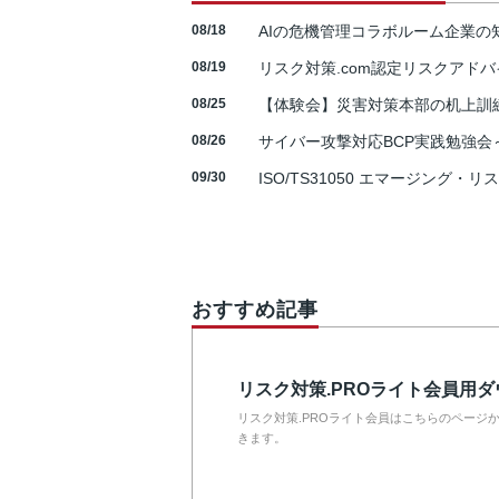
08/18
AIの危機管理コラボルーム企業
08/19
リスク対策.com認定リスクアドバ
08/25
【体験会】災害対策本部の机上訓
08/26
サイバー攻撃対応BCP実践勉強会～N
09/30
ISO/TS31050 エマージング・リ
おすすめ記事
リスク対策.PROライト会員用
リスク対策.PROライト会員はこちらのページ
きます。