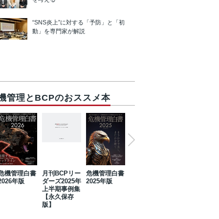
“SNS炎上”に対する「予防」と「初
動」を専門家が解説
機管理とBCPのおススメ本
危機管理白書
月刊BCPリー
危機管理白書
2023年防災・
危機管理白書
2026年版
ダーズ2025年
2025年版
BCP・リスク
2024年版
上半期事例集
マネジメント
【永久保存
事例集【永久
版】
保存版】