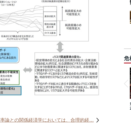
危
確率論との関係経済学においては、合理的経…