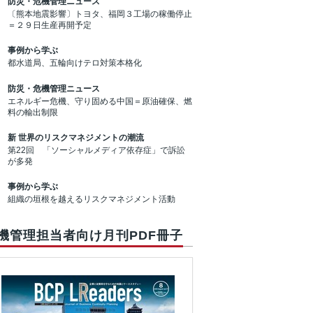
防災・危機管理ニュース
〔熊本地震影響〕トヨタ、福岡３工場の稼働停止
＝２９日生産再開予定
事例から学ぶ
都水道局、五輪向けテロ対策本格化
防災・危機管理ニュース
エネルギー危機、守り固める中国＝原油確保、燃
料の輸出制限
新 世界のリスクマネジメントの潮流
第22回 「ソーシャルメディア依存症」で訴訟
が多発
事例から学ぶ
組織の垣根を越えるリスクマネジメント活動
機管理担当者向け月刊PDF冊子