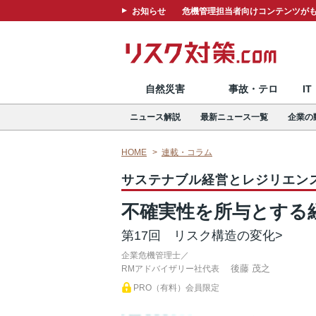
お知らせ
危機管理担当者向けコンテンツがも
自然災害
事故・テロ
I
ニュース解説
最新ニュース一覧
企業の
HOME
連載・コラム
サステナブル経営とレジリエン
不確実性を所与とする
第17回 リスク構造の変化>
企業危機管理士／
後藤 茂之
RMアドバイザリー社代表
PRO（有料）会員限定