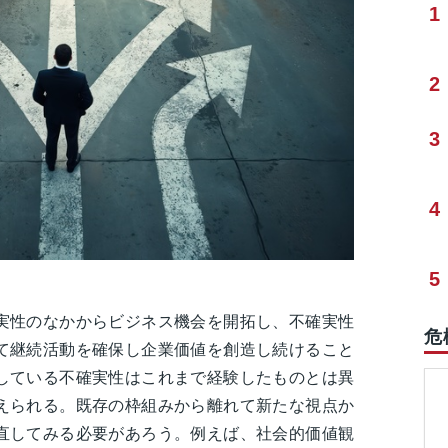
1
2
3
4
5
実性のなかからビジネス機会を開拓し、不確実性
危
て継続活動を確保し企業価値を創造し続けること
している不確実性はこれまで経験したものとは異
えられる。既存の枠組みから離れて新たな視点か
直してみる必要があろう。例えば、社会的価値観