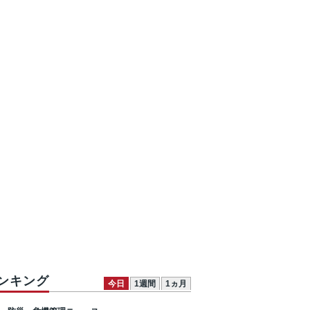
ンキング
今日
1週間
1ヵ月