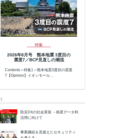
特集
2026年8月号 熊本地震 3度目の
震度7／BCP見直しの潮流
Contents＜特集1＞熊本地震3度目の震度
7【Opinion】イオンモール…
R】
防災DXの社会実装 －衛星データ利
活用に向けて
事業継続を見据えたセキュリティ
を考える