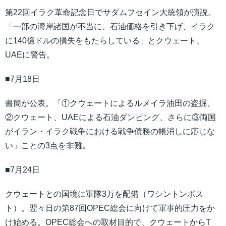
第22回イラク革命記念日でサダムフセイン大統領が演説。
「一部の湾岸諸国が不当に、石油価格を引き下げ、イラク
に140億ドルの損失をもたらしている」とクウェート、
UAEに警告。
■7月18日
書簡が公表。「①クウェートによるルメイラ油田の盗掘、
②クウェート、UAEによる石油ダンピング、さらに③両国
がイラン・イラク戦争における戦争債務の帳消しに応じな
い」ことの3点を非難。
■7月24日
クウェートとの国境に軍隊3万を配備（ワシントンポス
ト）。翌々日の第87回OPEC総会に向けて軍事的圧力をか
け始める。OPEC総会への取材目的で、クウェートからT