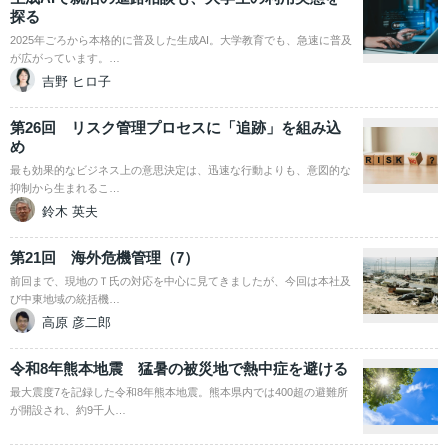
探る
2025年ごろから本格的に普及した生成AI。大学教育でも、急速に普及
が広がっています。…
吉野 ヒロ子
第26回 リスク管理プロセスに「追跡」を組み込
め
最も効果的なビジネス上の意思決定は、迅速な行動よりも、意図的な
抑制から生まれるこ…
鈴木 英夫
第21回 海外危機管理（7）
前回まで、現地のＴ氏の対応を中心に見てきましたが、今回は本社及
び中東地域の統括機…
高原 彦二郎
令和8年熊本地震 猛暑の被災地で熱中症を避ける
最大震度7を記録した令和8年熊本地震。熊本県内では400超の避難所
が開設され、約9千人…