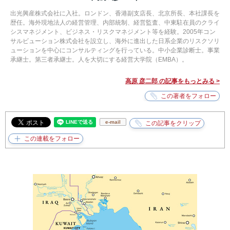
出光興産株式会社に入社。ロンドン、香港副支店長、北京所長、本社課長を
歴任。海外現地法人の経営管理、内部統制、経営監査、中東駐在員のクライ
シスマネジメント、ビジネス・リスクマネジメント等を経験。2005年コン
サルビューション株式会社を設立し、海外に進出した日系企業のリスクソリ
ューションを中心にコンサルティングを行っている。中小企業診断士。事業
承継士。第三者承継士。人を大切にする経営大学院（EMBA）。
高原 彦二郎 の記事をもっとみる >
e-mail