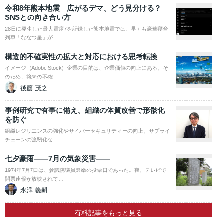
令和8年熊本地震 広がるデマ、どう見分ける？
SNSとの向き合い方
28日に発生した最大震度7を記録した熊本地震では、早くも豪華寝台
列車「ななつ星」が…
構造的不確実性の拡大と対応における思考転換
イメージ（Adobe Stock）企業の目的は、企業価値の向上にある。そ
のため、将来の不確…
後藤 茂之
事例研究で有事に備え、組織の体質改善で形骸化
を防ぐ
組織レジリエンスの強化やサイバーセキュリティーの向上、サプライ
チェーンの強靭化な…
七夕豪雨――7月の気象災害――
1974年7月7日は、参議院議員選挙の投票日であった。夜、テレビで
開票速報が放映されて…
永澤 義嗣
有料記事をもっと見る