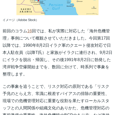
イメージ（Adobe Stock）
前回のコラム
16
回では、私が実際に対応した「海外危機管
理」事例について概観させていただきました。今回第17回
以降では、1990年8月2日イラク軍のクエート侵攻対応で日
本人駐在員（以降T氏）と家族がイラクに連行され、9月2日
にイラクを脱出・帰国し、その後1991年8月2日に勃発した
湾岸戦争空爆開始までを、数回に分けて、時系列で事象を
整理します。
この事象を追うことで、リスク対応の原則である「リスク
予兆のとらえ方、常識に根差すバイアスの排除の重要性、
現場での危機管理対応に重要な役割を果たすローカルスタ
ッフとの人間関係や組織文化のありかた、危機管理対応の