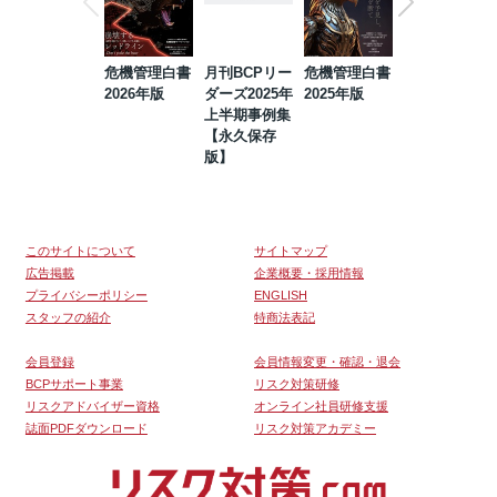
危機管理白書
月刊BCPリー
危機管理白書
2023年防災・
2026年版
ダーズ2025年
2025年版
BCP・リスク
上半期事例集
マネジメント
【永久保存
事例集【永久
版】
保存版】
このサイトについて
サイトマップ
広告掲載
企業概要・採用情報
プライバシーポリシー
ENGLISH
スタッフの紹介
特商法表記
会員登録
会員情報変更・確認・退会
BCPサポート事業
リスク対策研修
リスクアドバイザー資格
オンライン社員研修支援
誌面PDFダウンロード
リスク対策アカデミー