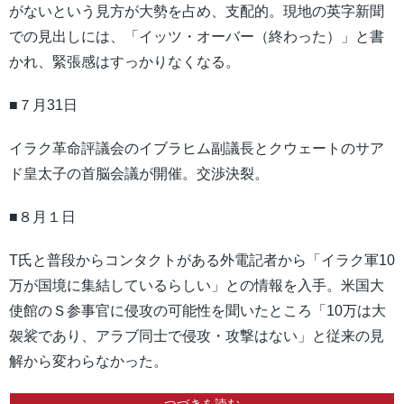
がないという見方が大勢を占め、支配的。現地の英字新聞
での見出しには、「イッツ・オーバー（終わった）」と書
かれ、緊張感はすっかりなくなる。
■７月31日
イラク革命評議会のイブラヒム副議長とクウェートのサア
ド皇太子の首脳会議が開催。交渉決裂。
■８月１日
T氏と普段からコンタクトがある外電記者から「イラク軍10
万が国境に集結しているらしい」との情報を入手。米国大
使館のＳ参事官に侵攻の可能性を聞いたところ「10万は大
袈裟であり、アラブ同士で侵攻・攻撃はない」と従来の見
解から変わらなかった。