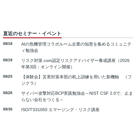
直近のセミナー・イベント
08/18
AIの危機管理コラボルーム企業の知恵を集めるコミュニテ
ィ勉強会
08/19
リスク対策.com認定リスクアドバイザー養成講座（2026
年第3回：オンライン開催）
08/25
【体験会】災害対策本部の机上訓練を用いた新機軸 （フ
ジクラ）
08/26
サイバー攻撃対応BCP実践勉強会～NIST CSF 2.0で、止ま
らない会社をつくる～
09/30
ISO/TS31050 エマージング・リスク講座