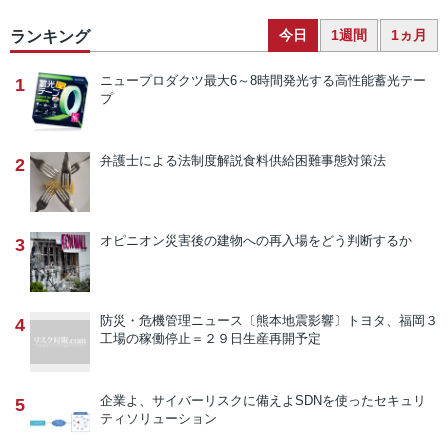
今日
1週間
1ヵ月
ランキング
ニュープロダクツ
最大6～8時間発光する高性能蓄光テー
1
プ
弁護士による法制度解説
食料供給困難事態対策法
2
オピニオン
災害後の建物への再入場をどう判断するか
3
防災・危機管理ニュース
〔熊本地震影響〕トヨタ、福岡３
4
工場の稼働停止＝２９日生産再開予定
企業よ、サイバーリスクに備えよ
SDNを使ったセキュリ
5
ティソリューション