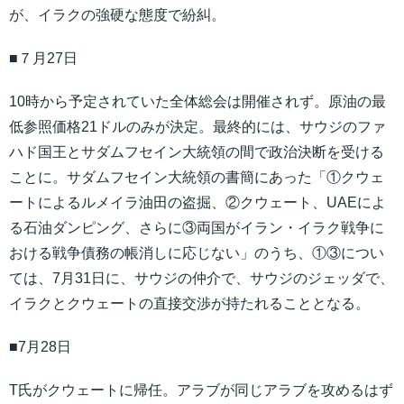
が、イラクの強硬な態度で紛糾。
■７月27日
10時から予定されていた全体総会は開催されず。原油の最
低参照価格21ドルのみが決定。最終的には、サウジのファ
ハド国王とサダムフセイン大統領の間で政治決断を受ける
ことに。サダムフセイン大統領の書簡にあった「①クウェ
ートによるルメイラ油田の盗掘、②クウェート、UAEによ
る石油ダンピング、さらに③両国がイラン・イラク戦争に
おける戦争債務の帳消しに応じない」のうち、①③につい
ては、7月31日に、サウジの仲介で、サウジのジェッダで、
イラクとクウェートの直接交渉が持たれることとなる。
■7月28日
T氏がクウェートに帰任。アラブが同じアラブを攻めるはず