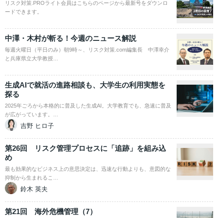
リスク対策.PROライト会員はこちらのページから最新号をダウンロ
ードできます。
中澤・木村が斬る！今週のニュース解説
毎週火曜日（平日のみ）朝9時～、リスク対策.com編集長 中澤幸介
と兵庫県立大学教授…
生成AIで就活の進路相談も、大学生の利用実態を
探る
2025年ごろから本格的に普及した生成AI。大学教育でも、急速に普及
が広がっています。…
吉野 ヒロ子
第26回 リスク管理プロセスに「追跡」を組み込
め
最も効果的なビジネス上の意思決定は、迅速な行動よりも、意図的な
抑制から生まれるこ…
鈴木 英夫
第21回 海外危機管理（7）