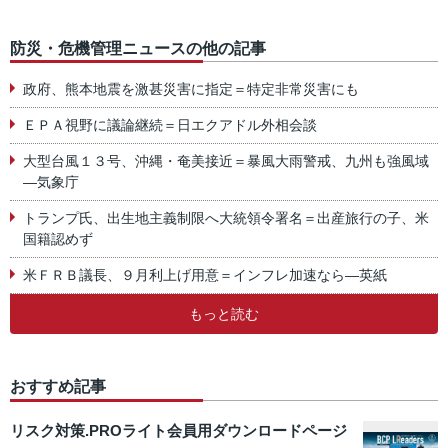
防災・危機管理ニュースの他の記事
政府、熊本地震を激甚災害に指定＝特定非常災害にも
ＥＰＡ視野に議論継続＝日エクアドル外相会談
大型台風１３号、沖縄・奄美接近＝暴風大雨警戒、九州も強風域
―気象庁
トランプ氏、出生地主義制限へ大統領令署名＝出産旅行の子、米
国籍認めず
米ＦＲＢ議長、９月利上げ用意＝インフレ加速なら―英紙
もっと読む
おすすめ記事
リスク対策.PROライト会員用ダウンロードページ