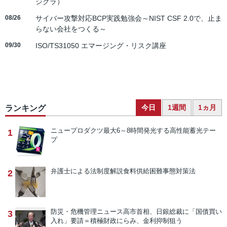
ジクラ）
08/26
サイバー攻撃対応BCP実践勉強会～NIST CSF 2.0で、止ま
らない会社をつくる～
09/30
ISO/TS31050 エマージング・リスク講座
今日
1週間
1ヵ月
ランキング
ニュープロダクツ
最大6～8時間発光する高性能蓄光テー
1
プ
弁護士による法制度解説
食料供給困難事態対策法
2
防災・危機管理ニュース
高市首相、日銀総裁に「国債買い
3
入れ」要請＝積極財政にらみ、金利抑制狙う