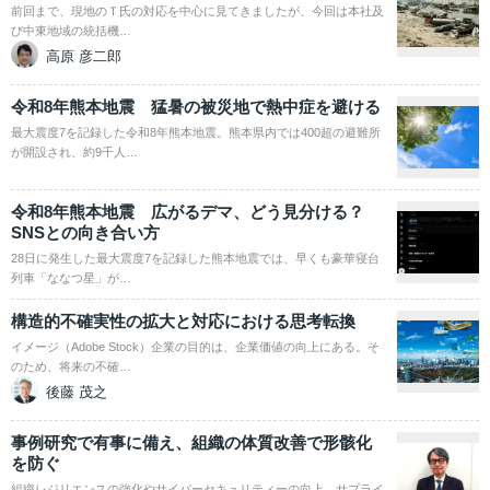
前回まで、現地のＴ氏の対応を中心に見てきましたが、今回は本社及
び中東地域の統括機…
高原 彦二郎
令和8年熊本地震 猛暑の被災地で熱中症を避ける
最大震度7を記録した令和8年熊本地震。熊本県内では400超の避難所
が開設され、約9千人…
令和8年熊本地震 広がるデマ、どう見分ける？
SNSとの向き合い方
28日に発生した最大震度7を記録した熊本地震では、早くも豪華寝台
列車「ななつ星」が…
構造的不確実性の拡大と対応における思考転換
イメージ（Adobe Stock）企業の目的は、企業価値の向上にある。そ
のため、将来の不確…
後藤 茂之
事例研究で有事に備え、組織の体質改善で形骸化
を防ぐ
組織レジリエンスの強化やサイバーセキュリティーの向上、サプライ