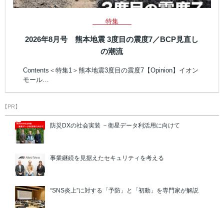
特集
2026年8月号 熊本地震 3度目の震度7／BCP見直し
の潮流
Contents＜特集1＞熊本地震3度目の震度7【Opinion】イオン
モール…
【PR】
防災DXの社会実装 －衛星データ利活用に向けて
事業継続を見据えたセキュリティを考える
“SNS炎上”に対する「予防」と「初動」を専門家が解説