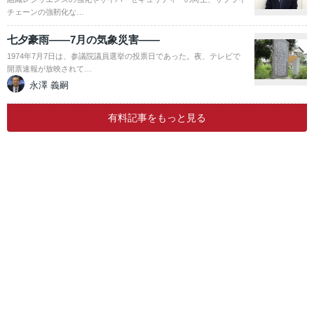
チェーンの強靭化な…
七夕豪雨――7月の気象災害――
1974年7月7日は、参議院議員選挙の投票日であった。夜、テレビで
開票速報が放映されて…
永澤 義嗣
有料記事をもっと見る