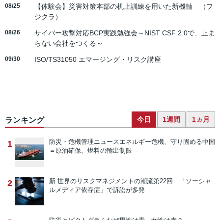
08/25
【体験会】災害対策本部の机上訓練を用いた新機軸 （フ
ジクラ）
08/26
サイバー攻撃対応BCP実践勉強会～NIST CSF 2.0で、止ま
らない会社をつくる～
09/30
ISO/TS31050 エマージング・リスク講座
今日
1週間
1ヵ月
ランキング
防災・危機管理ニュース
エネルギー危機、守り固める中国
1
＝原油確保、燃料の輸出制限
新 世界のリスクマネジメントの潮流
第22回 「ソーシャ
2
ルメディア依存症」で訴訟が多発