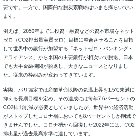
要です。一方で、国際的な脱炭素戦略はいまも揺らいでい
ます。
例えば、2050年までに投資・融資などの資本市場をネット
ゼロ（CO2排出量実質ゼロ）目標に整合させることを目指
して世界中の銀行が加盟する「ネットゼロ・バンキング・
アライアンス」から米国の主要銀行が相次いで脱退、日本
でも大手金融機関が脱退し、大きなニュースとなりまし
た。従来の枠組みが変わってきています。
実際、パリ協定では産業革命以降の気温上昇を1.5℃未満に
抑える長期目標を定め、その達成には毎年7.6パーセントの
CO2排出削減が必要としていましたが、世界中の経済活動
がストップしたコロナ禍においても8パーセントしか削減で
きませんでした。コロナ禍から回復した2022年には、CO2
排出量が過去最高水準に達しています。