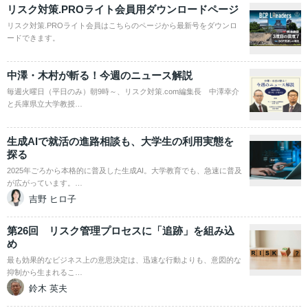
リスク対策.PROライト会員用ダウンロードページ
リスク対策.PROライト会員はこちらのページから最新号をダウンロ
ードできます。
中澤・木村が斬る！今週のニュース解説
毎週火曜日（平日のみ）朝9時～、リスク対策.com編集長 中澤幸介
と兵庫県立大学教授…
生成AIで就活の進路相談も、大学生の利用実態を
探る
2025年ごろから本格的に普及した生成AI。大学教育でも、急速に普及
が広がっています。…
吉野 ヒロ子
第26回 リスク管理プロセスに「追跡」を組み込
め
最も効果的なビジネス上の意思決定は、迅速な行動よりも、意図的な
抑制から生まれるこ…
鈴木 英夫