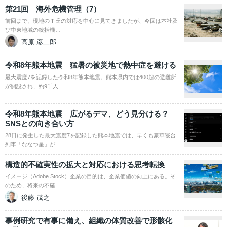
第21回 海外危機管理（7）
前回まで、現地のＴ氏の対応を中心に見てきましたが、今回は本社及
び中東地域の統括機…
高原 彦二郎
令和8年熊本地震 猛暑の被災地で熱中症を避ける
最大震度7を記録した令和8年熊本地震。熊本県内では400超の避難所
が開設され、約9千人…
令和8年熊本地震 広がるデマ、どう見分ける？
SNSとの向き合い方
28日に発生した最大震度7を記録した熊本地震では、早くも豪華寝台
列車「ななつ星」が…
構造的不確実性の拡大と対応における思考転換
イメージ（Adobe Stock）企業の目的は、企業価値の向上にある。そ
のため、将来の不確…
後藤 茂之
事例研究で有事に備え、組織の体質改善で形骸化