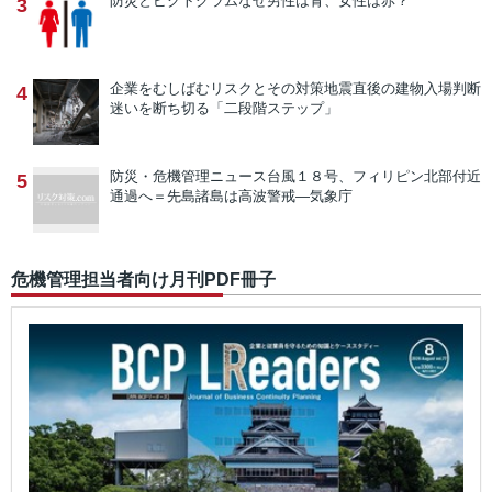
防災とピクトグラム
なぜ男性は青、女性は赤？
3
企業をむしばむリスクとその対策
地震直後の建物入場判断
4
迷いを断ち切る「二段階ステップ」
防災・危機管理ニュース
台風１８号、フィリピン北部付近
5
通過へ＝先島諸島は高波警戒―気象庁
危機管理担当者向け月刊PDF冊子