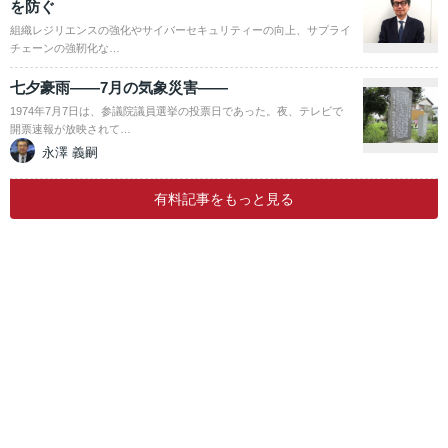
を防ぐ
組織レジリエンスの強化やサイバーセキュリティーの向上、サプライ
チェーンの強靭化な…
七夕豪雨――7月の気象災害――
1974年7月7日は、参議院議員選挙の投票日であった。夜、テレビで
開票速報が放映されて…
永澤 義嗣
有料記事をもっと見る