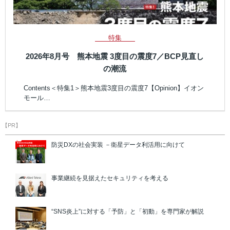
特集
2026年8月号 熊本地震 3度目の震度7／BCP見直し
の潮流
Contents＜特集1＞熊本地震3度目の震度7【Opinion】イオン
モール…
【PR】
防災DXの社会実装 －衛星データ利活用に向けて
事業継続を見据えたセキュリティを考える
“SNS炎上”に対する「予防」と「初動」を専門家が解説