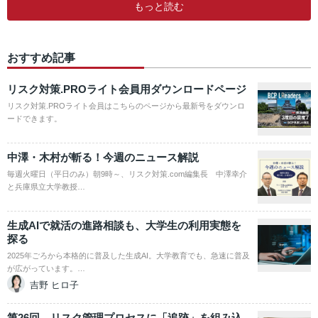
もっと読む
おすすめ記事
リスク対策.PROライト会員用ダウンロードページ
リスク対策.PROライト会員はこちらのページから最新号をダウンロ
ードできます。
中澤・木村が斬る！今週のニュース解説
毎週火曜日（平日のみ）朝9時～、リスク対策.com編集長 中澤幸介
と兵庫県立大学教授…
生成AIで就活の進路相談も、大学生の利用実態を
探る
2025年ごろから本格的に普及した生成AI。大学教育でも、急速に普及
が広がっています。…
吉野 ヒロ子
第26回 リスク管理プロセスに「追跡」を組み込