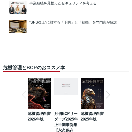
事業継続を見据えたセキュリティを考える
“SNS炎上”に対する「予防」と「初動」を専門家が解説
危機管理とBCPのおススメ本
危機管理白書
月刊BCPリー
危機管理白書
2023年防災・
2026年版
ダーズ2025年
2025年版
BCP・リスク
上半期事例集
マネジメント
【永久保存
事例集【永久