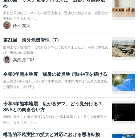
め
最も効果的なビジネス上の意思決定は、迅速な行動よりも、意図的な
抑制から生まれるこ…
鈴木 英夫
第21回 海外危機管理（7）
前回まで、現地のＴ氏の対応を中心に見てきましたが、今回は本社及
び中東地域の統括機…
高原 彦二郎
令和8年熊本地震 猛暑の被災地で熱中症を避ける
最大震度7を記録した令和8年熊本地震。熊本県内では400超の避難所
が開設され、約9千人…
令和8年熊本地震 広がるデマ、どう見分ける？
SNSとの向き合い方
28日に発生した最大震度7を記録した熊本地震では、早くも豪華寝台
列車「ななつ星」が…
構造的不確実性の拡大と対応における思考転換