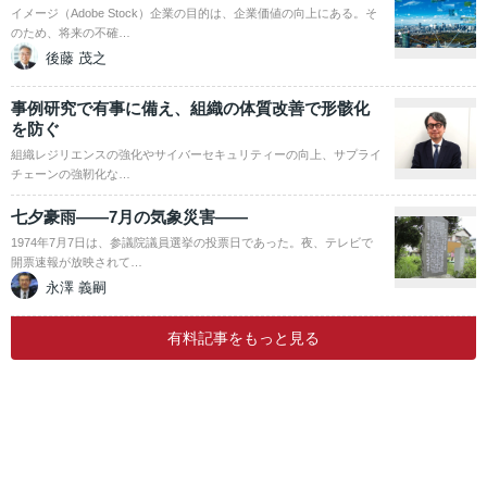
イメージ（Adobe Stock）企業の目的は、企業価値の向上にある。そ
のため、将来の不確…
後藤 茂之
事例研究で有事に備え、組織の体質改善で形骸化
を防ぐ
組織レジリエンスの強化やサイバーセキュリティーの向上、サプライ
チェーンの強靭化な…
七夕豪雨――7月の気象災害――
1974年7月7日は、参議院議員選挙の投票日であった。夜、テレビで
開票速報が放映されて…
永澤 義嗣
有料記事をもっと見る