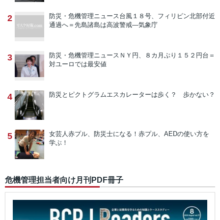
防災・危機管理ニュース
台風１８号、フィリピン北部付近
2
通過へ＝先島諸島は高波警戒―気象庁
防災・危機管理ニュース
ＮＹ円、８カ月ぶり１５２円台＝
3
対ユーロでは最安値
防災とピクトグラム
エスカレーターは歩く？ 歩かない？
4
女芸人赤プル、防災士になる！
赤プル、AEDの使い方を
5
学ぶ！
危機管理担当者向け月刊PDF冊子