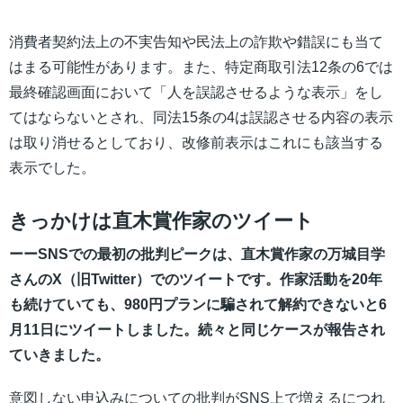
消費者契約法上の不実告知や民法上の詐欺や錯誤にも当て
はまる可能性があります。また、特定商取引法12条の6では
最終確認画面において「人を誤認させるような表示」をし
てはならないとされ、同法15条の4は誤認させる内容の表示
は取り消せるとしており、改修前表示はこれにも該当する
表示でした。
きっかけは直木賞作家のツイート
ーーSNSでの最初の批判ピークは、直木賞作家の万城目学
さんのX（旧Twitter）でのツイートです。作家活動を20年
も続けていても、980円プランに騙されて解約できないと6
月11日にツイートしました。続々と同じケースが報告され
ていきました。
意図しない申込みについての批判がSNS上で増えるにつれ