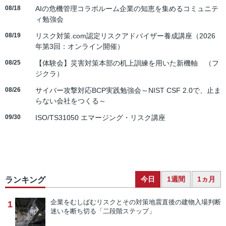
08/18
AIの危機管理コラボルーム企業の知恵を集めるコミュニテ
ィ勉強会
08/19
リスク対策.com認定リスクアドバイザー養成講座（2026
年第3回：オンライン開催）
08/25
【体験会】災害対策本部の机上訓練を用いた新機軸 （フ
ジクラ）
08/26
サイバー攻撃対応BCP実践勉強会～NIST CSF 2.0で、止ま
らない会社をつくる～
09/30
ISO/TS31050 エマージング・リスク講座
今日
1週間
1ヵ月
ランキング
企業をむしばむリスクとその対策
地震直後の建物入場判断
1
迷いを断ち切る「二段階ステップ」