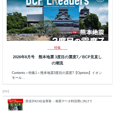
特集
2026年8月号 熊本地震 3度目の震度7／BCP見直し
の潮流
Contents＜特集1＞熊本地震3度目の震度7【Opinion】イオン
モール…
【PR】
防災DXの社会実装 －衛星データ利活用に向けて