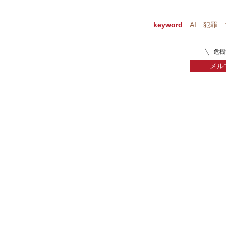
keyword
AI
犯罪
危機
メル