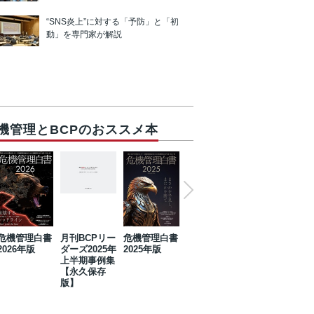
“SNS炎上”に対する「予防」と「初
動」を専門家が解説
機管理とBCPのおススメ本
危機管理白書
月刊BCPリー
危機管理白書
2023年防災・
危機管理白書
2026年版
ダーズ2025年
2025年版
BCP・リスク
2024年版
上半期事例集
マネジメント
【永久保存
事例集【永久
版】
保存版】