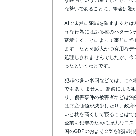
な映画という印象でしたが、今
な勢いであることに、筆者は驚
AIで未然に犯罪を防止すると
うな行為にはある種のパターン
蓄積することによって事前に怪
ます。たとえ膨大かつ有用なデ
処理しきれませんでしたが、今
ったというわけです。
犯罪の多い米国などでは、この
でもありません。警察による犯
り、傷害事件の被害者などは治
は財産価値が減少したり、政府
いと枕を高くして寝ることはで
企業も犯罪のために膨大なコス
国のGDPのおよそ２%を犯罪関