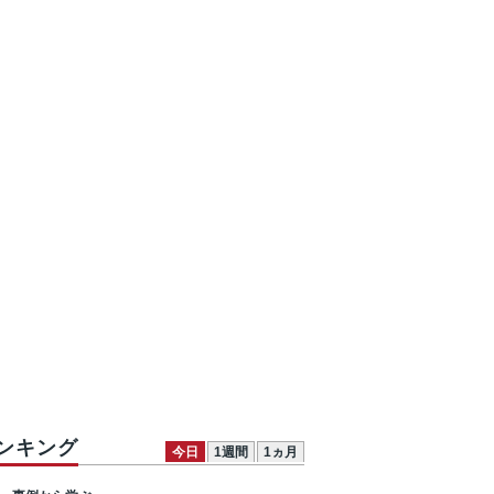
ンキング
今日
1週間
1ヵ月