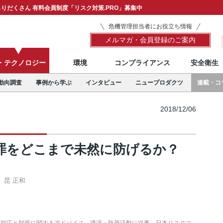
りだくさん 有料会員制度「リスク対策.PRO」募集中
危機管理担当者にお役立ち情報
メルマガ・会員登録のご案内
T・テクノロジー
環境
コンプライアンス
安全衛生
動向調査
事例から学ぶ
インタビュー
ニュープロダクツ
連載・コ
2018/12/06
犯罪をどこまで未然に防げるか？
昆 正和