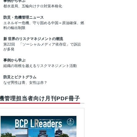
事例から学ぶ
都水道局、五輪向けテロ対策本格化
防災・危機管理ニュース
エネルギー危機、守り固める中国＝原油確保、燃
料の輸出制限
新 世界のリスクマネジメントの潮流
第22回 「ソーシャルメディア依存症」で訴訟
が多発
事例から学ぶ
組織の垣根を越えるリスクマネジメント活動
防災とピクトグラム
なぜ男性は青、女性は赤？
機管理担当者向け月刊PDF冊子