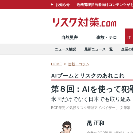
お知らせ
危機管理担当者向けコンテンツがも
自然災害
事故・テロ
I
ニュース解説
最新ニュース一覧
企業の
HOME
連載・コラム
AIブームとリスクのあれこれ
第８回：AIを使って
米国だけでなく日本でも取り組み
BCP策定／気候リスク管理アドバイザー、 文筆家
昆 正和