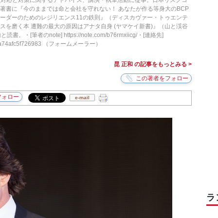
ク対応と対策に関するアドバイス、講演・執筆活動に従事。日本リスクコ
著書に『今のままでは命と会社を守れない！ あなたが作る等身大のBCP
ーダーのためのレジリエンス11の鉄則』（ディスカヴァー・トゥエンテ
スを磨く本 遭難の最大の原因はアナタ自身 (ヤマケイ新書)』（山と渓谷
[筆者のnote] https://note.com/b76rmxiicg/・[連絡先]
jp/fms/a74afc5f726983 （フォームメーラー）
昆 正和 の記事をもっとみる >
e-mail
ラ