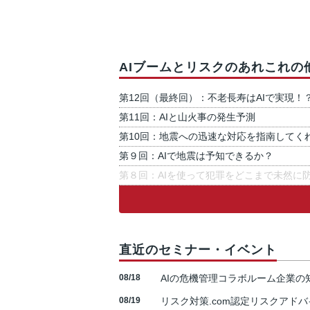
AIブームとリスクのあれこれの
第12回（最終回）：不老長寿はAIで実現！
第11回：AIと山火事の発生予測
第10回：地震への迅速な対応を指南してく
第９回：AIで地震は予知できるか？
第８回：AIを使って犯罪をどこまで未然に
直近のセミナー・イベント
08/18
AIの危機管理コラボルーム企業
08/19
リスク対策.com認定リスクアドバ