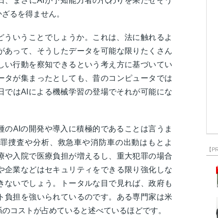
日、まさにAIが予知能力者の代わりを果たせそう
かざるを得ません。
はどういうことでしょうか。これは、法に触れるよ
があって、そうしたデータを可能な限りたくさん
しい行動を察知できるという考え方に基づいてい
ータが集まったとしても、昔のコンピュータでは
日ではAIによる機械学習の登場でそれが可能にな
種のAIの開発や導入に積極的であることは言うま
罪捜査や分析、救急車や消防車の出動はもとよ
【P
療や入院で医療負担が増えるし、重大犯罪の場合
や企業などはセキュリティをできる限り強化しな
きないでしょう。トータルな目で見れば、政府も
ト負担を強いられているのです。ある専門家は米
係のコストが占めていると述べているほどです。