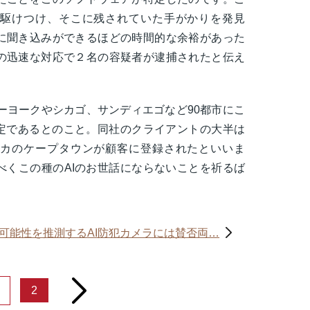
駆けつけ、そこに残されていた手がかりを発見
に聞き込みができるほどの時間的な余裕があった
の迅速な対応で２名の容疑者が逮捕されたと伝え
れニューヨークやシカゴ、サンディエゴなど90都市にこ
予定であるとのこと。同社のクライアントの大半は
カのケープタウンが顧客に登録されたといいま
べくこの種のAIのお世話にならないことを祈るば
可能性を推測するAI防犯カメラには賛否両…
next
2