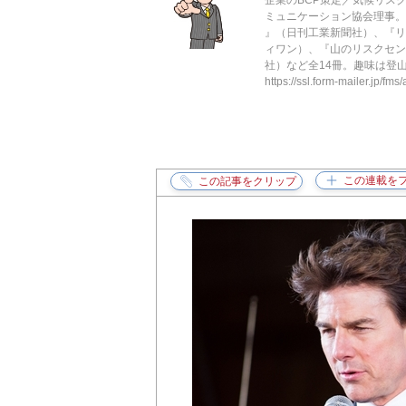
企業のBCP策定／気候リス
ミュニケーション協会理事。
』（日刊工業新聞社）、『リ
ィワン）、『山のリスクセン
社）など全14冊。趣味は登山と読書。・
https://ssl.form-mailer.