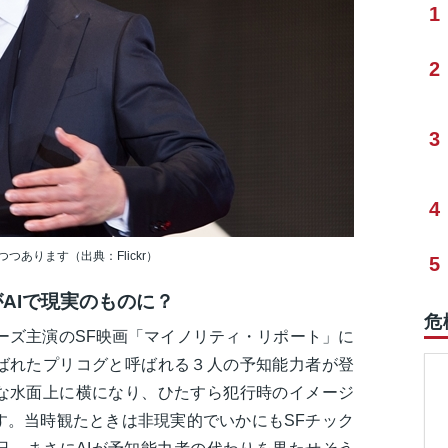
1
2
3
4
あります（出典：Flickr）
5
AIで現実のものに？
危
ルーズ主演のSF映画「マイノリティ・リポート」に
ばれたプリコグと呼ばれる３人の予知能力者が登
な水面上に横になり、ひたすら犯行時のイメージ
す。当時観たときは非現実的でいかにもSFチック