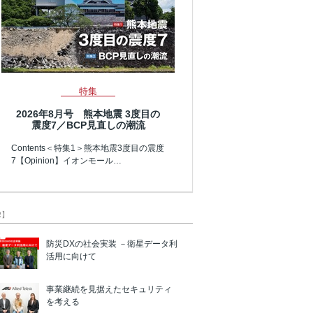
特集
2026年8月号 熊本地震 3度目の
震度7／BCP見直しの潮流
Contents＜特集1＞熊本地震3度目の震度
7【Opinion】イオンモール…
R】
防災DXの社会実装 －衛星データ利
活用に向けて
事業継続を見据えたセキュリティ
を考える