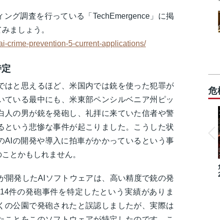
グ調査を行っている「TechEmergence」に掲
てみましょう。
-crime-prevention-5-current-applications/
特定
ではと思えるほど、米国内では銃を使った犯罪が
危
いている最中にも、米東部ペンシルベニア州ピッ
白人の男が銃を発砲し、礼拝に来ていた信者や警
るという悲惨な事件が起こりました。こうした状
のAIの開発や導入に拍車がかかっているという事
のことかもしれません。
う会社が開発したAIソフトウェアは、高い精度で銃の発
14件の発砲事件を特定したという実績がありま
くの公園で発砲されたと誤認しましたが、実際は
たことをこのソフトウェアが特定したのです。こ