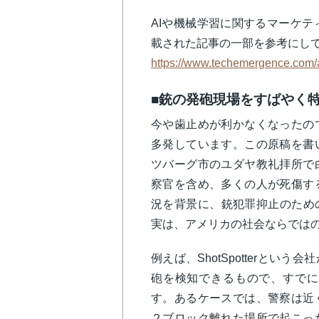
AIや機械学習に関するマーケティン
載された記事の一部を参考にし
https://www.techemergence.com/ai
■銃の発砲現場をすばやく
今や歯止めが利かなくなったの
多発しています。この原稿を書
ツバーグ市のユダヤ教礼拝所で
察官を含め、多くの人が死傷す
況を背景に、銃犯罪抑止のため
実は、アメリカの社会ならでは
例えば、ShotSpotterとい
砲を検知できるもので、すでに
す。あるケースでは、警察は近
２ブロック離れた場所で起こっ