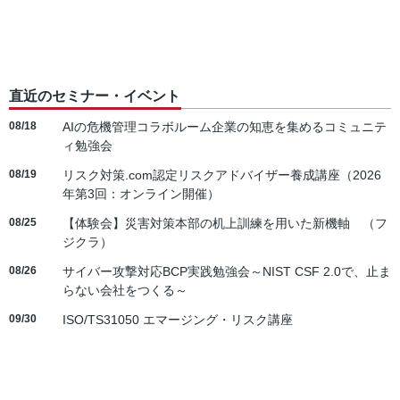
直近のセミナー・イベント
08/18
AIの危機管理コラボルーム企業の知恵を集めるコミュニテ
ィ勉強会
08/19
リスク対策.com認定リスクアドバイザー養成講座（2026
年第3回：オンライン開催）
08/25
【体験会】災害対策本部の机上訓練を用いた新機軸 （フ
ジクラ）
08/26
サイバー攻撃対応BCP実践勉強会～NIST CSF 2.0で、止ま
らない会社をつくる～
09/30
ISO/TS31050 エマージング・リスク講座