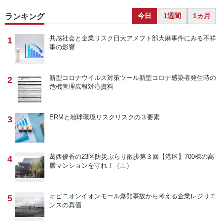
今日
1週間
1ヵ月
ランキング
共感社会と企業リスク
日大アメフト部大麻事件にみる不祥
1
事の影響
新型コロナウイルス対策ツール
新型コロナ感染者発生時の
2
危機管理広報対応資料
ERMと地球環境リスク
リスクの３要素
3
葛西優香の23区防災ぶらり散歩
第３回【港区】700棟の高
4
層マンションを守れ！（上）
オピニオン
イオンモール爆発事故から考える企業レジリエ
5
ンスの真価