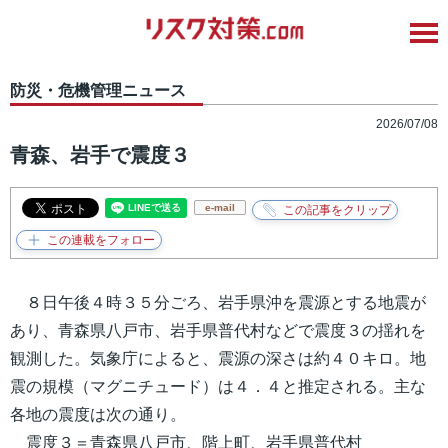
防災・危機管理ニュース
2026/07/08
青森、岩手で震度３
e-mail
８日午後４時３５分ごろ、岩手県沖を震源とする地震が
あり、青森県八戸市、岩手県普代村などで震度３の揺れを
観測した。気象庁によると、震源の深さは約４０キロ。地
震の規模（マグニチュード）は４．４と推定される。主な
各地の震度は次の通り。
震度３＝青森県八戸市、階上町、岩手県普代村