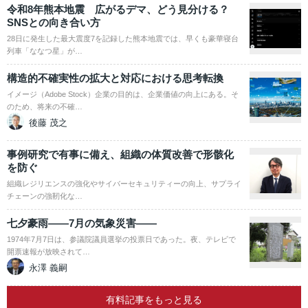
令和8年熊本地震 広がるデマ、どう見分ける？
SNSとの向き合い方
28日に発生した最大震度7を記録した熊本地震では、早くも豪華寝台
列車「ななつ星」が…
構造的不確実性の拡大と対応における思考転換
イメージ（Adobe Stock）企業の目的は、企業価値の向上にある。そ
のため、将来の不確…
後藤 茂之
事例研究で有事に備え、組織の体質改善で形骸化
を防ぐ
組織レジリエンスの強化やサイバーセキュリティーの向上、サプライ
チェーンの強靭化な…
七夕豪雨――7月の気象災害――
1974年7月7日は、参議院議員選挙の投票日であった。夜、テレビで
開票速報が放映されて…
永澤 義嗣
有料記事をもっと見る