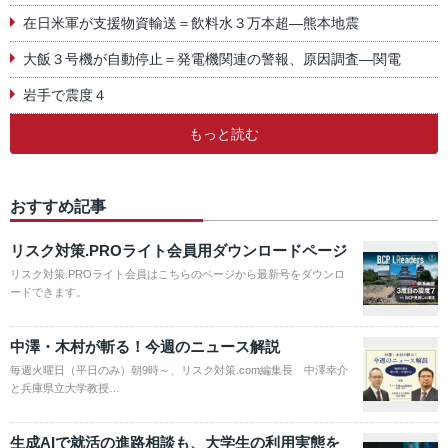
在日米軍が支援物資輸送＝飲料水３万本超―熊本地震
大飯３号機が自動停止＝発電機関連の警報、原因調査―関電
岩手で震度４
もっと読む
おすすめ記事
リスク対策.PROライト会員用ダウンロードページ
リスク対策.PROライト会員はこちらのページから最新号をダウンロ
ードできます。
中澤・木村が斬る！今週のニュース解説
毎週火曜日（平日のみ）朝9時～、リスク対策.com編集長 中澤幸介
と兵庫県立大学教授…
生成AIで就活の進路相談も、大学生の利用実態を