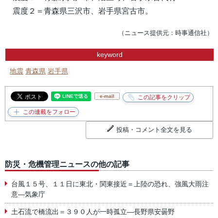
震度２＝青森県三沢市、岩手県宮古市。
（ニュース提供元：時事通信社）
keyword
地震
青森県
岩手県
e-mail
投稿・コメント全文を見る
防災・危機管理ニュースの他の記事
台風１５号、１１日に東北・関東接近＝上陸の恐れ、強風大雨注
意―気象庁
土石流で橋流出＝３９０人が一時孤立―長野県安曇野