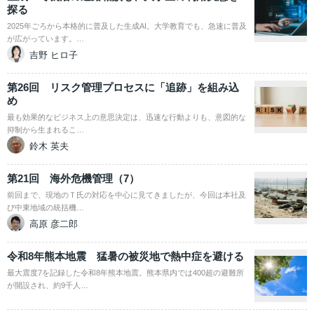
探る
2025年ごろから本格的に普及した生成AI。大学教育でも、急速に普及
が広がっています。…
吉野 ヒロ子
第26回 リスク管理プロセスに「追跡」を組み込
め
最も効果的なビジネス上の意思決定は、迅速な行動よりも、意図的な
抑制から生まれるこ…
鈴木 英夫
第21回 海外危機管理（7）
前回まで、現地のＴ氏の対応を中心に見てきましたが、今回は本社及
び中東地域の統括機…
高原 彦二郎
令和8年熊本地震 猛暑の被災地で熱中症を避ける
最大震度7を記録した令和8年熊本地震。熊本県内では400超の避難所
が開設され、約9千人…