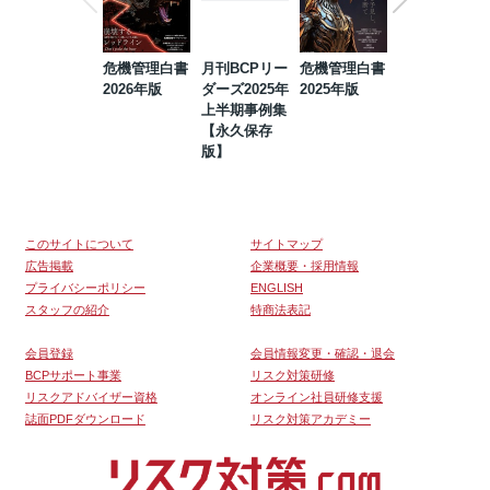
危機管理白書
月刊BCPリー
危機管理白書
2023年防災・
2026年版
ダーズ2025年
2025年版
BCP・リスク
上半期事例集
マネジメント
【永久保存
事例集【永久
版】
保存版】
このサイトについて
サイトマップ
広告掲載
企業概要・採用情報
プライバシーポリシー
ENGLISH
スタッフの紹介
特商法表記
会員登録
会員情報変更・確認・退会
BCPサポート事業
リスク対策研修
リスクアドバイザー資格
オンライン社員研修支援
誌面PDFダウンロード
リスク対策アカデミー