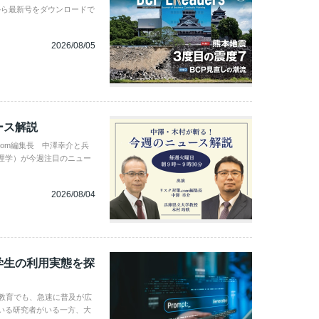
から最新号をダウンロードで
2026/08/05
ース解説
com編集長 中澤幸介と兵
理学）が今週注目のニュー
2026/08/04
学生の利用実態を探
学教育でも、急速に普及が広
いる研究者がいる一方、大