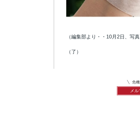
（編集部より・・10月2日、写
（了）
危機
メル