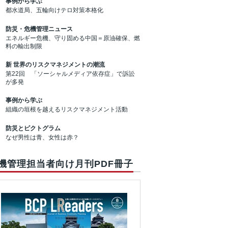
事例から学ぶ
都水道局、五輪向けテロ対策本格化
防災・危機管理ニュース
エネルギー危機、守り固める中国＝原油確保、燃
料の輸出制限
新 世界のリスクマネジメントの潮流
第22回 「ソーシャルメディア依存症」で訴訟
が多発
事例から学ぶ
組織の垣根を越えるリスクマネジメント活動
防災とピクトグラム
なぜ男性は青、女性は赤？
機管理担当者向け月刊PDF冊子