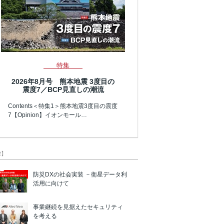
特集
2026年8月号 熊本地震 3度目の
震度7／BCP見直しの潮流
Contents＜特集1＞熊本地震3度目の震度
7【Opinion】イオンモール…
R】
防災DXの社会実装 －衛星データ利
活用に向けて
事業継続を見据えたセキュリティ
を考える