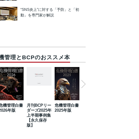
“SNS炎上”に対する「予防」と「初
動」を専門家が解説
機管理とBCPのおススメ本
危機管理白書
月刊BCPリー
危機管理白書
2023年防災・
危機管理白書
2026年版
ダーズ2025年
2025年版
BCP・リスク
2024年版
上半期事例集
マネジメント
【永久保存
事例集【永久
版】
保存版】