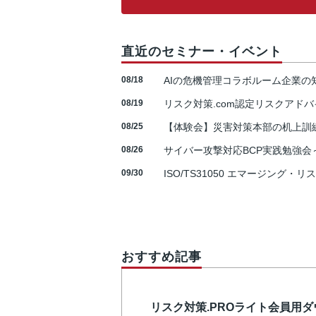
直近のセミナー・イベント
08/18
AIの危機管理コラボルーム企業
08/19
リスク対策.com認定リスクアドバ
08/25
【体験会】災害対策本部の机上訓
08/26
サイバー攻撃対応BCP実践勉強会～N
09/30
ISO/TS31050 エマージング・リ
おすすめ記事
リスク対策.PROライト会員用