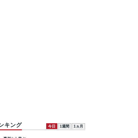
ンキング
今日
1週間
1ヵ月