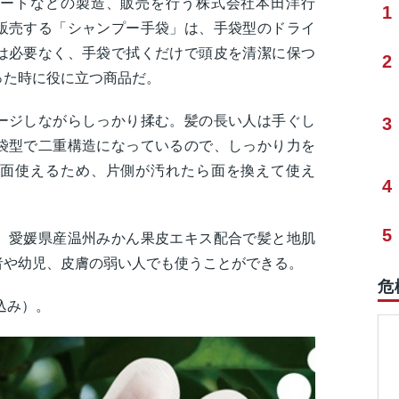
ートなどの製造、販売を行う株式会社本田洋行
1
販売する「シャンプー手袋」は、手袋型のドライ
は必要なく、手袋で拭くだけで頭皮を清潔に保つ
2
った時に役に立つ商品だ。
ージしながらしっかり揉む。髪の長い人は手ぐし
3
袋型で二重構造になっているので、しっかり力を
面使えるため、片側が汚れたら面を換えて使え
4
5
、愛媛県産温州みかん果皮エキス配合で髪と地肌
者や幼児、皮膚の弱い人でも使うことができる。
危
込み）。