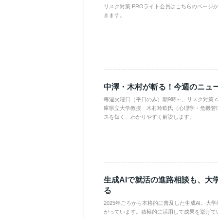
リスク対策.PROライト会員はこちらのページ
きます。
中澤・木村が斬る！今週のニュ
毎週火曜日（平日のみ）朝9時～、リスク対策.
庫県立大学教授 木村玲欧氏（心理学・危機管
スを短く、わかりやすく解説します。
生成AIで就活の進路相談も、大
る
2025年ごろから本格的に普及した生成AI。大
がっています。積極的に活用して成果を挙げて