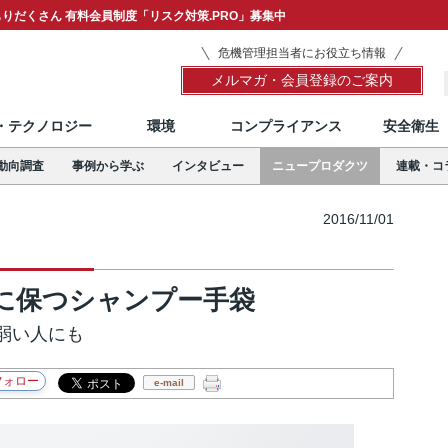
りだくさん 有料会員制度「リスク対策.PRO」募集中
危機管理担当者にお役立ち情報
メルマガ・会員登録のご案内
T・テクノロジー
環境
コンプライアンス
安全衛生
動向調査
事例から学ぶ
インタビュー
ニュープロダクツ
連載・コ
2016/11/01
に保つシャンプー手袋
弱い人にも
e-mail