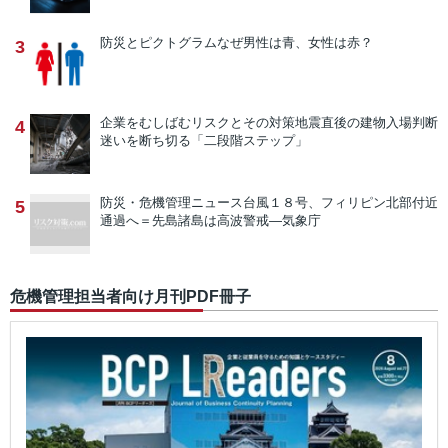
防災とピクトグラム
なぜ男性は青、女性は赤？
3
企業をむしばむリスクとその対策
地震直後の建物入場判断
4
迷いを断ち切る「二段階ステップ」
防災・危機管理ニュース
台風１８号、フィリピン北部付近
5
通過へ＝先島諸島は高波警戒―気象庁
危機管理担当者向け月刊PDF冊子