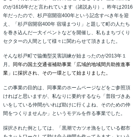
のが1616年だと言われています（諸説あり）。昨年は2016
年だったので、杉戸宿開宿400年という記念すべき年を迎
え、「杉戸宿開宿400年 宿場まつり」と題して町の人たち
を巻き込んだ一大イベントなどを開催し、私もまちづくり
セクターの人間として様々に関わらせて頂きました。
そんな杉戸町で協働型災害訓練が始まったのが2013年１
月。
同年の国土交通省補助事業「広域的地域間共助推進事
業」に採択され、その一環として始まりました。
この事業の目的は、同事業のホームページなどをご参照頂
ければと思いますが、私なりに要約するなら「普段づきあ
いをしている仲間がいれば助けに行くよね、そのための仲
間をつくりませんか」というモデルを作る事業でした。
採択された例としては、「黒潮でカツオ漁をしている都市
をネットワークして助け合う仲間を作ってみます」という