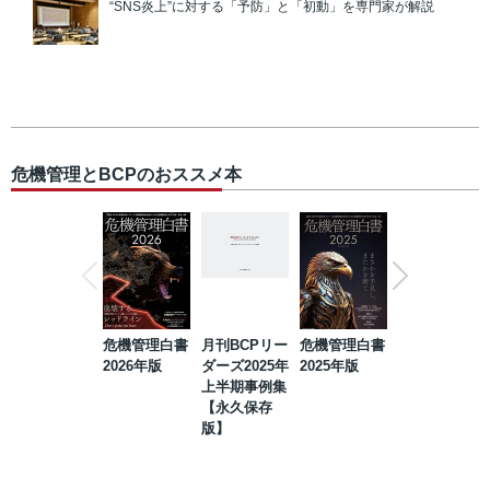
“SNS炎上”に対する「予防」と「初動」を専門家が解説
危機管理とBCPのおススメ本
危機管理白書
月刊BCPリー
危機管理白書
2023年防災・
2026年版
ダーズ2025年
2025年版
BCP・リスク
上半期事例集
マネジメント
【永久保存
事例集【永久
版】
保存版】