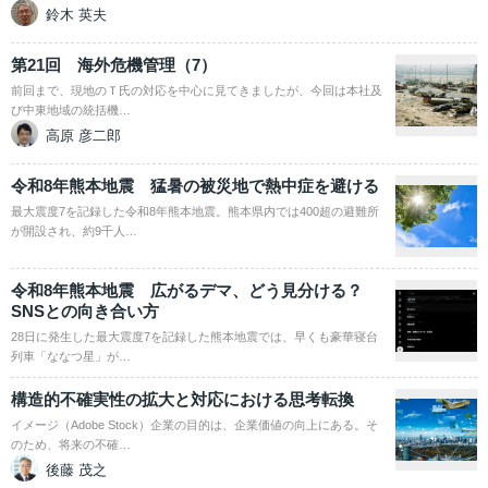
鈴木 英夫
第21回 海外危機管理（7）
前回まで、現地のＴ氏の対応を中心に見てきましたが、今回は本社及
び中東地域の統括機…
高原 彦二郎
令和8年熊本地震 猛暑の被災地で熱中症を避ける
最大震度7を記録した令和8年熊本地震。熊本県内では400超の避難所
が開設され、約9千人…
令和8年熊本地震 広がるデマ、どう見分ける？
SNSとの向き合い方
28日に発生した最大震度7を記録した熊本地震では、早くも豪華寝台
列車「ななつ星」が…
構造的不確実性の拡大と対応における思考転換
イメージ（Adobe Stock）企業の目的は、企業価値の向上にある。そ
のため、将来の不確…
後藤 茂之