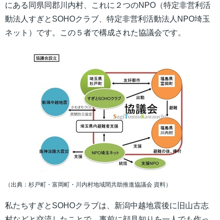
にある同県同郡川内村、これに２つのNPO（特定非営利活
動法人すぎとSOHOクラブ、特定非営利活動法人NPO埼玉
ネット）です。この５者で構成された協議会です。
（出典：杉戸町・富岡町・川内村地域間共助推進協議会 資料）
私たちすぎとSOHOクラブは、新潟中越地震後に旧山古志
村などと交流したことで、事前に顔見知りを一人でも作っ