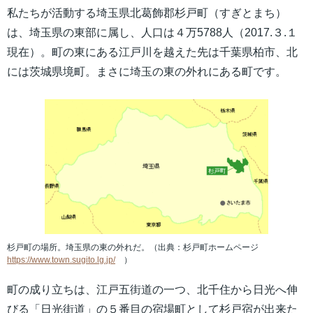
私たちが活動する埼玉県北葛飾郡杉戸町（すぎとまち）
は、埼玉県の東部に属し、人口は４万5788人（2017.３.１
現在）。町の東にある江戸川を越えた先は千葉県柏市、北
には茨城県境町。まさに埼玉の東の外れにある町です。
杉戸町の場所。埼玉県の東の外れだ。（出典：杉戸町ホームページ
https://www.town.sugito.lg.jp/
）
町の成り立ちは、江戸五街道の一つ、北千住から日光へ伸
びる「日光街道」の５番目の宿場町として杉戸宿が出来た