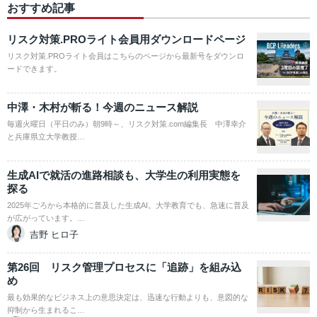
おすすめ記事
リスク対策.PROライト会員用ダウンロードページ
リスク対策.PROライト会員はこちらのページから最新号をダウンロ
ードできます。
中澤・木村が斬る！今週のニュース解説
毎週火曜日（平日のみ）朝9時～、リスク対策.com編集長 中澤幸介
と兵庫県立大学教授…
生成AIで就活の進路相談も、大学生の利用実態を
探る
2025年ごろから本格的に普及した生成AI。大学教育でも、急速に普及
が広がっています。…
吉野 ヒロ子
第26回 リスク管理プロセスに「追跡」を組み込
め
最も効果的なビジネス上の意思決定は、迅速な行動よりも、意図的な
抑制から生まれるこ…