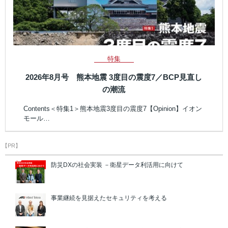
特集
2026年8月号 熊本地震 3度目の震度7／BCP見直し
の潮流
Contents＜特集1＞熊本地震3度目の震度7【Opinion】イオン
モール…
【PR】
防災DXの社会実装 －衛星データ利活用に向けて
事業継続を見据えたセキュリティを考える