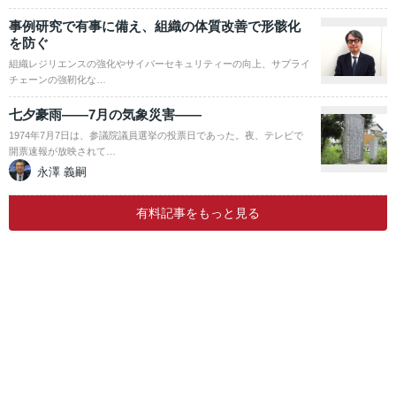
事例研究で有事に備え、組織の体質改善で形骸化
を防ぐ
組織レジリエンスの強化やサイバーセキュリティーの向上、サプライ
チェーンの強靭化な…
七夕豪雨――7月の気象災害――
1974年7月7日は、参議院議員選挙の投票日であった。夜、テレビで
開票速報が放映されて…
永澤 義嗣
有料記事をもっと見る