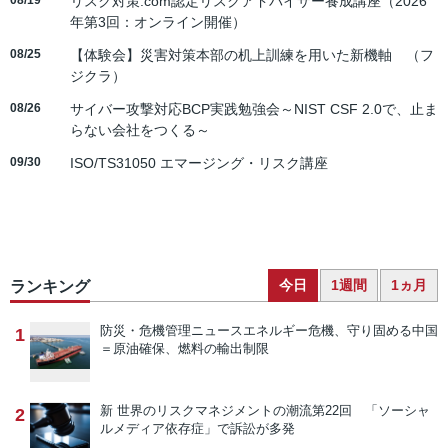
08/19
リスク対策.com認定リスクアドバイザー養成講座（2026
年第3回：オンライン開催）
08/25
【体験会】災害対策本部の机上訓練を用いた新機軸 （フ
ジクラ）
08/26
サイバー攻撃対応BCP実践勉強会～NIST CSF 2.0で、止ま
らない会社をつくる～
09/30
ISO/TS31050 エマージング・リスク講座
今日
1週間
1ヵ月
ランキング
防災・危機管理ニュース
エネルギー危機、守り固める中国
1
＝原油確保、燃料の輸出制限
新 世界のリスクマネジメントの潮流
第22回 「ソーシャ
2
ルメディア依存症」で訴訟が多発