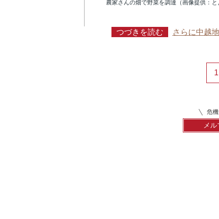
農家さんの畑で野菜を調達（画像提供：と
つづきを読む
さらに中越
1
危機
メル