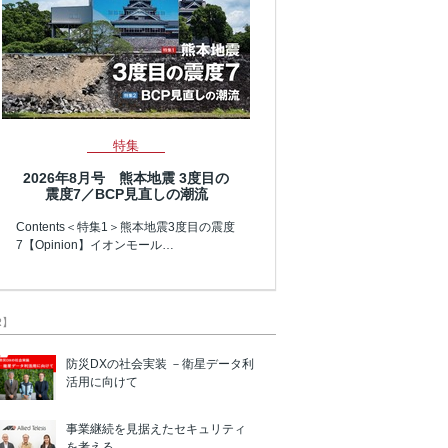
特集
2026年8月号 熊本地震 3度目の
震度7／BCP見直しの潮流
Contents＜特集1＞熊本地震3度目の震度
7【Opinion】イオンモール…
R】
防災DXの社会実装 －衛星データ利
活用に向けて
事業継続を見据えたセキュリティ
を考える