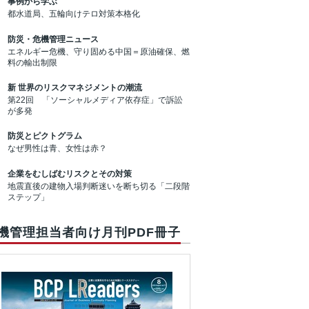
事例から学ぶ
都水道局、五輪向けテロ対策本格化
防災・危機管理ニュース
エネルギー危機、守り固める中国＝原油確保、燃
料の輸出制限
新 世界のリスクマネジメントの潮流
第22回 「ソーシャルメディア依存症」で訴訟
が多発
防災とピクトグラム
なぜ男性は青、女性は赤？
企業をむしばむリスクとその対策
地震直後の建物入場判断迷いを断ち切る「二段階
ステップ」
機管理担当者向け月刊PDF冊子