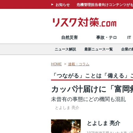
お知らせ
危機管理担当者向けコンテンツがも
自然災害
事故・テロ
I
ニュース解説
最新ニュース一覧
企業の
HOME
連載・コラム
「つながる」ことは「備える」
カッパ汁届けに「富岡
未曾有の事態にどの機関も混乱
とよしま 亮介
とよしま 亮介