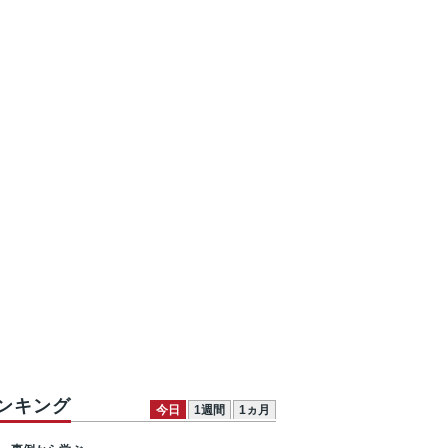
ンキング
今日
1週間
1ヵ月