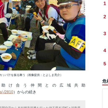
1
2
3
4
5
カッパ汁を振る舞う（画像提供：とよしま亮介）
危
助け合う仲間との広域共助
s/-/2810
）からの続き
ぶ民間交流から友好都市提携を行った埼玉県杉戸町と福島県