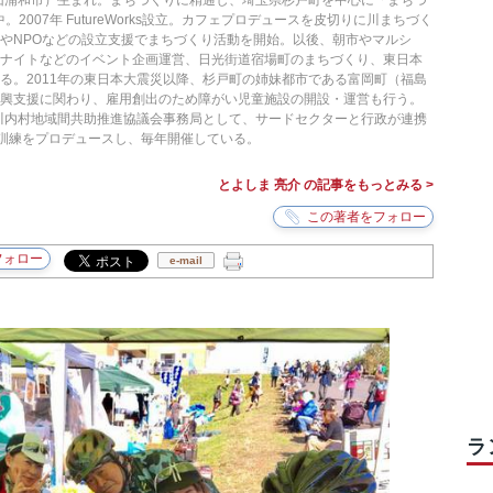
（旧浦和市）生まれ。まちづくりに精通し、埼玉県杉戸町を中心に「まちづ
。2007年 FutureWorks設立。カフェプロデュースを皮切りに川まちづく
やNPOなどの設立支援でまちづくり活動を開始。以後、朝市やマルシ
ルナイトなどのイベント企画運営、日光街道宿場町のまちづくり、東日本
る。2011年の東日本大震災以降、杉戸町の姉妹都市である富岡町（福島
復興支援に関わり、雇用創出のため障がい児童施設の開設・運営も行う。
町川内村地域間共助推進協議会事務局として、サードセクターと行政が連携
害訓練をプロデュースし、毎年開催している。
とよしま 亮介 の記事をもっとみる >
e-mail
ラ