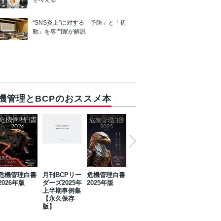
“SNS炎上”に対する「予防」と「初
動」を専門家が解説
機管理とBCPのおススメ本
危機管理白書
月刊BCPリー
危機管理白書
2023年防災・
危機管理白書
2026年版
ダーズ2025年
2025年版
BCP・リスク
2024年版
上半期事例集
マネジメント
【永久保存
事例集【永久
版】
保存版】