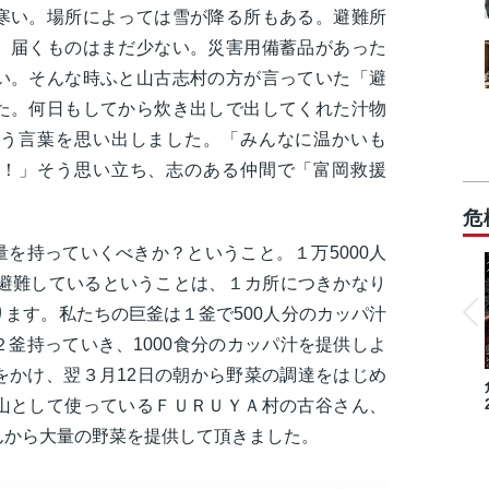
寒い。場所によっては雪が降る所もある。避難所
、届くものはまだ少ない。災害用備蓄品があった
い。そんな時ふと山古志村の方が言っていた「避
た。何日もしてから炊き出しで出してくれた汁物
う言葉を思い出しました。「みんなに温かいも
！」そう思い立ち、志のある仲間で「富岡救援
危
を持っていくべきか？ということ。１万5000人
へ避難しているということは、１カ所につきかなり
ます。私たちの巨釜は１釜で500人分のカッパ汁
釜持っていき、1000食分のカッパ汁を提供しよ
をかけ、翌３月12日の朝から野菜の調達をはじめ
山として使っているＦＵＲＵＹＡ村の古谷さん、
んから大量の野菜を提供して頂きました。