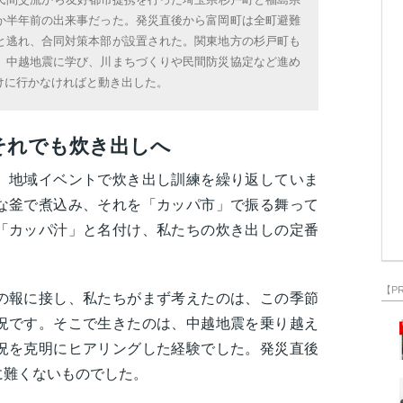
か半年前の出来事だった。発災直後から富岡町は全町避難
と逃れ、合同対策本部が設置された。関東地方の杉戸町も
、中越地震に学び、川まちづくりや民間防災協定など進め
けに行かなければと動き出した。
それでも炊き出しへ
、地域イベントで炊き出し訓練を繰り返していま
な釜で煮込み、それを「カッパ市」で振る舞って
「カッパ汁」と名付け、私たちの炊き出しの定番
【P
の報に接し、私たちがまず考えたのは、この季節
況です。そこで生きたのは、中越地震を乗り越え
況を克明にヒアリングした経験でした。発災直後
に難くないものでした。