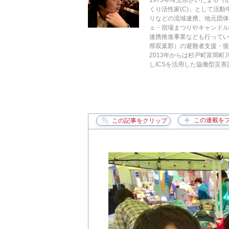
1975年埼玉県さいたま市
くり活性家(C)」として活動中
りなどの流域連携、地元団体
ェ・宿場まつりやキャンド
連携推進事業なども行ってい
県双葉郡）の避難者支援・
2013年からは杉戸町富岡
しICSを活用した協働型災