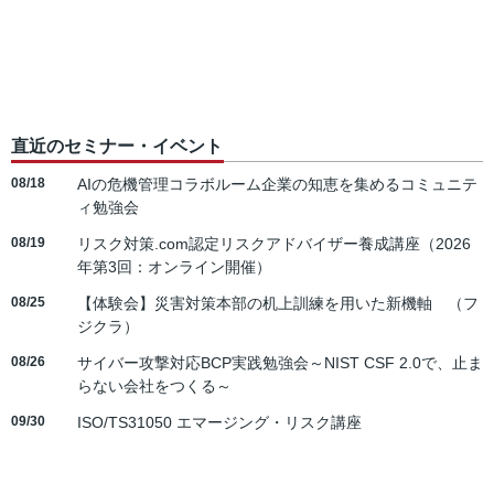
直近のセミナー・イベント
08/18
AIの危機管理コラボルーム企業の知恵を集めるコミュニテ
ィ勉強会
08/19
リスク対策.com認定リスクアドバイザー養成講座（2026
年第3回：オンライン開催）
08/25
【体験会】災害対策本部の机上訓練を用いた新機軸 （フ
ジクラ）
08/26
サイバー攻撃対応BCP実践勉強会～NIST CSF 2.0で、止ま
らない会社をつくる～
09/30
ISO/TS31050 エマージング・リスク講座