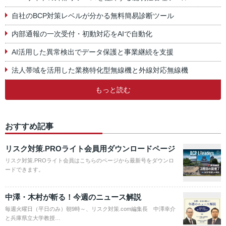
自社のBCP対策レベルが分かる無料簡易診断ツール
内部通報の一次受付・初動対応をAIで自動化
AI活用した異常検出でデータ保護と事業継続を支援
法人帯域を活用した業務特化型無線機と外線対応無線機
もっと読む
おすすめ記事
リスク対策.PROライト会員用ダウンロードページ
リスク対策.PROライト会員はこちらのページから最新号をダウンロ
ードできます。
中澤・木村が斬る！今週のニュース解説
毎週火曜日（平日のみ）朝9時～、リスク対策.com編集長 中澤幸介
と兵庫県立大学教授…