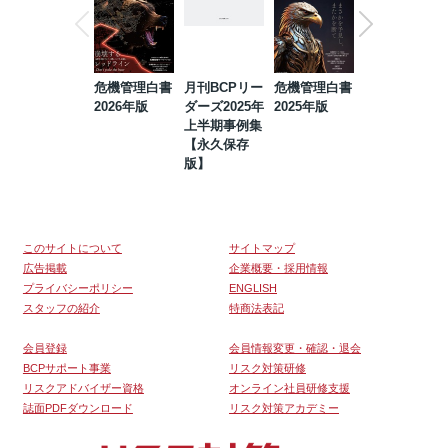
危機管理白書
月刊BCPリー
危機管理白書
2023年防災・
2026年版
ダーズ2025年
2025年版
BCP・リスク
上半期事例集
マネジメント
【永久保存
事例集【永久
版】
保存版】
このサイトについて
サイトマップ
広告掲載
企業概要・採用情報
プライバシーポリシー
ENGLISH
スタッフの紹介
特商法表記
会員登録
会員情報変更・確認・退会
BCPサポート事業
リスク対策研修
リスクアドバイザー資格
オンライン社員研修支援
誌面PDFダウンロード
リスク対策アカデミー