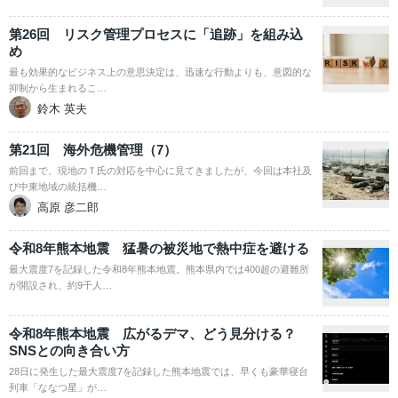
第26回 リスク管理プロセスに「追跡」を組み込
め
最も効果的なビジネス上の意思決定は、迅速な行動よりも、意図的な
抑制から生まれるこ…
鈴木 英夫
第21回 海外危機管理（7）
前回まで、現地のＴ氏の対応を中心に見てきましたが、今回は本社及
び中東地域の統括機…
高原 彦二郎
令和8年熊本地震 猛暑の被災地で熱中症を避ける
最大震度7を記録した令和8年熊本地震。熊本県内では400超の避難所
が開設され、約9千人…
令和8年熊本地震 広がるデマ、どう見分ける？
SNSとの向き合い方
28日に発生した最大震度7を記録した熊本地震では、早くも豪華寝台
列車「ななつ星」が…