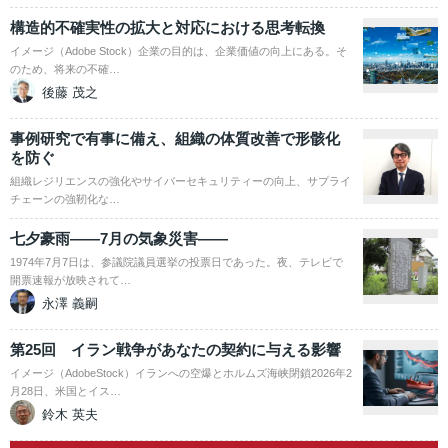
構造的不確実性の拡大と対応における思考転換
イメージ（Adobe Stock）企業の目的は、企業価値の向上にある。そ
のため、将来の不確…
後藤 茂之
事例研究で有事に備え、組織の体質改善で形骸化
を防ぐ
組織レジリエンスの強化やサイバーセキュリティーの向上、サプライ
チェーンの強靭化な…
七夕豪雨――7月の気象災害――
1974年7月7日は、参議院議員選挙の投票日であった。夜、テレビで
開票速報が放映されて…
永澤 義嗣
第25回 イラン戦争があなたの契約に与える影響
イメージ（AdobeStock）イランへの空爆とホルムズ海峡閉鎖2026年2
月28日、米国とイス…
鈴木 英夫