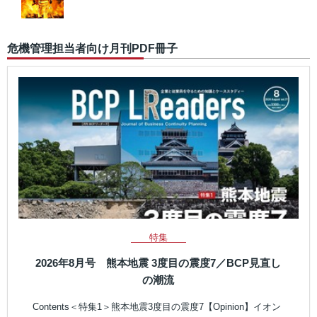
危機管理担当者向け月刊PDF冊子
特集
2026年8月号 熊本地震 3度目の震度7／BCP見直し
の潮流
Contents＜特集1＞熊本地震3度目の震度7【Opinion】イオン