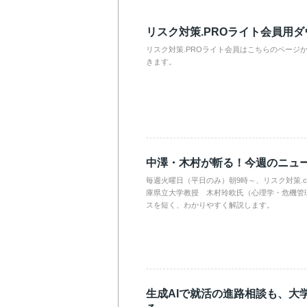
リスク対策.PROライト会員用
リスク対策.PROライト会員はこちらのページ
きます。
中澤・木村が斬る！今週のニュ
毎週火曜日（平日のみ）朝9時～、リスク対策.
庫県立大学教授 木村玲欧氏（心理学・危機管
スを短く、わかりやすく解説します。
生成AIで就活の進路相談も、大