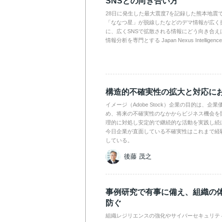
SNSとの向き合い方
28日に発生した最大震度7を記録した熊本地震
「ななつ星」が脱線したなどのデマ情報が広く
に、広くSNSで拡散される情報にどう向き合え
情報分析を専門とする Japan Nexus Intelli
構造的不確実性の拡大と対応に
イメージ（Adobe Stock）企業の目的は、
め、将来の不確実性のなかからビジネス機会を
理的に対処し安定的で継続的な活動を実践し続
今日企業が直面している不確実性はこれまで経
している。
後藤 茂之
事例研究で有事に備え、組織の
防ぐ
組織レジリエンスの強化やサイバーセキュリテ