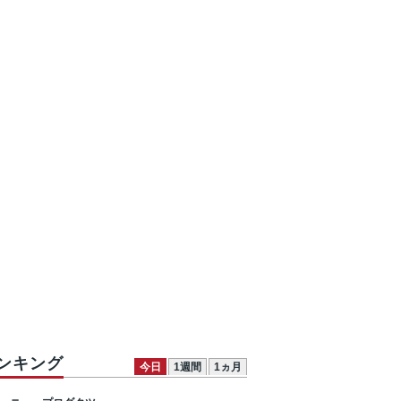
ンキング
今日
1週間
1ヵ月