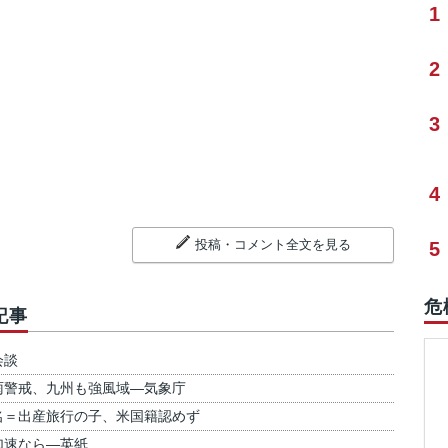
1
2
3
4
投稿・コメント全文を見る
5
危
記事
会談
雨警戒、九州も強風域―気象庁
名＝出産旅行の子、米国籍認めず
加速なら―英紙