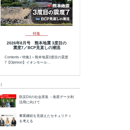
特集
2026年8月号 熊本地震 3度目の
震度7／BCP見直しの潮流
Contents＜特集1＞熊本地震3度目の震度
7【Opinion】イオンモール…
R】
防災DXの社会実装 －衛星データ利
活用に向けて
事業継続を見据えたセキュリティ
を考える