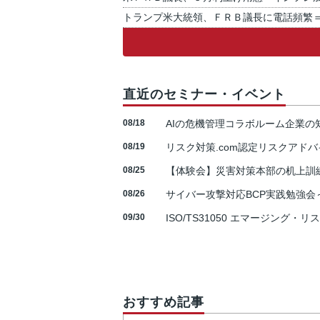
トランプ米大統領、ＦＲＢ議長に電話頻繁
直近のセミナー・イベント
08/18
AIの危機管理コラボルーム企業
08/19
リスク対策.com認定リスクアドバ
08/25
【体験会】災害対策本部の机上訓
08/26
サイバー攻撃対応BCP実践勉強会～N
09/30
ISO/TS31050 エマージング・リ
おすすめ記事