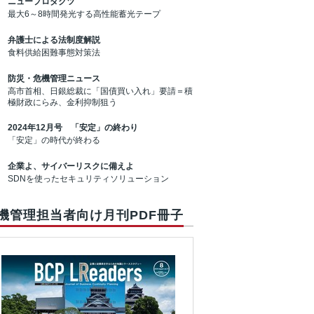
ニュープロダクツ
最大6～8時間発光する高性能蓄光テープ
弁護士による法制度解説
食料供給困難事態対策法
防災・危機管理ニュース
高市首相、日銀総裁に「国債買い入れ」要請＝積
極財政にらみ、金利抑制狙う
2024年12月号 「安定」の終わり
「安定」の時代が終わる
企業よ、サイバーリスクに備えよ
SDNを使ったセキュリティソリューション
機管理担当者向け月刊PDF冊子