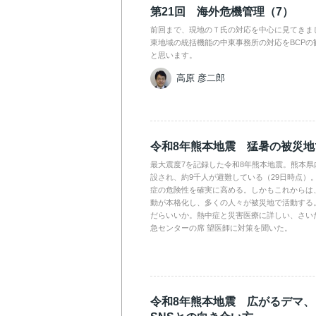
第21回 海外危機管理（7）
前回まで、現地のＴ氏の対応を中心に見てきま
東地域の統括機能の中東事務所の対応をBCPの
と思います。
高原 彦二郎
令和8年熊本地震 猛暑の被災
最大震度7を記録した令和8年熊本地震。熊本県
設され、約9千人が避難している（29日時点）
症の危険性を確実に高める。しかもこれからは
動が本格化し、多くの人々が被災地で活動する
だらいいか。熱中症と災害医療に詳しい、さい
急センターの席 望医師に対策を聞いた。
令和8年熊本地震 広がるデマ