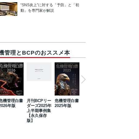
“SNS炎上”に対する「予防」と「初
動」を専門家が解説
機管理とBCPのおススメ本
危機管理白書
月刊BCPリー
危機管理白書
2023年防災・
危機管理白書
2026年版
ダーズ2025年
2025年版
BCP・リスク
2024年版
上半期事例集
マネジメント
【永久保存
事例集【永久
版】
保存版】