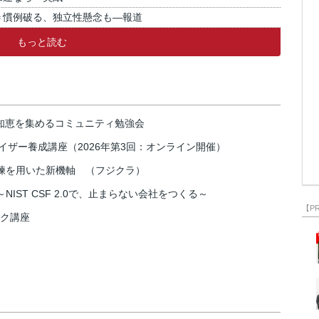
＝慣例破る、独立性懸念も―報道
もっと読む
の知恵を集めるコミュニティ勉強会
イザー養成講座（2026年第3回：オンライン開催）
練を用いた新機軸 （フジクラ）
IST CSF 2.0で、止まらない会社をつくる～
【P
スク講座