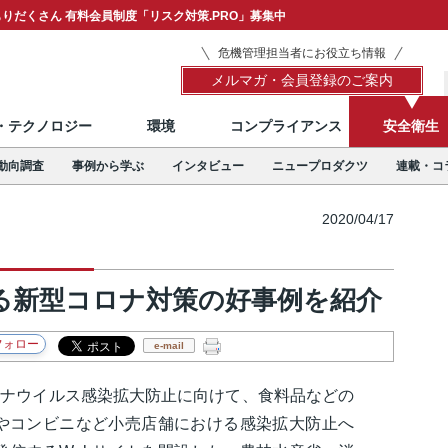
りだくさん 有料会員制度「リスク対策.PRO」募集中
危機管理担当者にお役立ち情報
メルマガ・会員登録のご案内
T・テクノロジー
環境
コンプライアンス
安全衛生
動向調査
事例から学ぶ
インタビュー
ニュープロダクツ
連載・コ
2020/04/17
る新型コロナ対策の好事例を紹介
e-mail
ロナウイルス感染拡大防止に向けて、食料品などの
やコンビニなど小売店舗における感染拡大防止へ