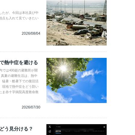
したが、今回は本社及び中
観点も入れて見ていきたい
2026/08/04
地で熱中症を避ける
内では400超の避難所が開
。真夏の避難生活は、熱中
、猛暑・酷暑下での復旧活
。現地で熱中症をどう防い
たま赤十字病院高度救命救
2026/07/30
、どう見分ける？