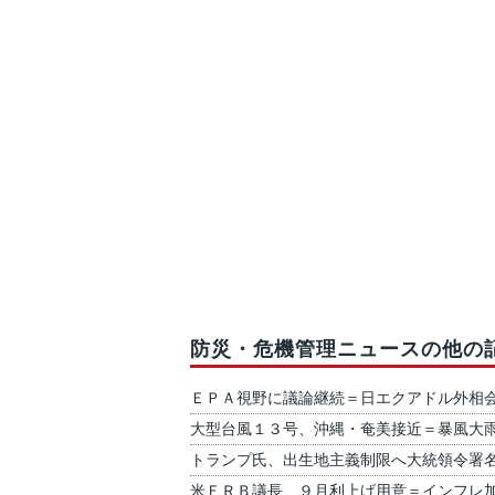
防災・危機管理ニュースの他の
ＥＰＡ視野に議論継続＝日エクアドル外相
大型台風１３号、沖縄・奄美接近＝暴風大
トランプ氏、出生地主義制限へ大統領令署
米ＦＲＢ議長、９月利上げ用意＝インフレ