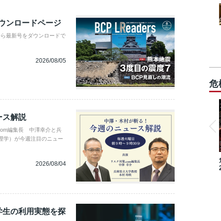
ダウンロードページ
から最新号をダウンロードで
2026/08/05
危
ース解説
com編集長 中澤幸介と兵
理学）が今週注目のニュー
2026/08/04
学生の利用実態を探