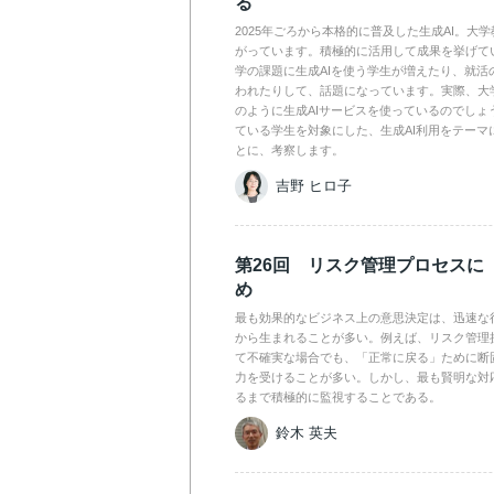
る
2025年ごろから本格的に普及した生成AI。大
がっています。積極的に活用して成果を挙げて
学の課題に生成AIを使う学生が増えたり、就活
われたりして、話題になっています。実際、大
のように生成AIサービスを使っているのでしょ
ている学生を対象にした、生成AI利用をテーマ
とに、考察します。
吉野 ヒロ子
第26回 リスク管理プロセスに
め
最も効果的なビジネス上の意思決定は、迅速な
から生まれることが多い。例えば、リスク管理
て不確実な場合でも、「正常に戻る」ために断
力を受けることが多い。しかし、最も賢明な対
るまで積極的に監視することである。
鈴木 英夫