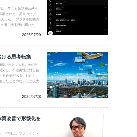
では、早くも豪華寝台列車
拡散された。災害のたび
ばいいか。デジタル空間の
gence の竜口七彩氏に聞いた。
2026/07/29
おける思考転換
企業価値の向上にある。そのた
開拓し、不確実性に対し合
ける必要がある。しかし、
験したことのないほど拡大
2026/07/28
体質改善で形骸化を
ィーの向上、サプライチェ