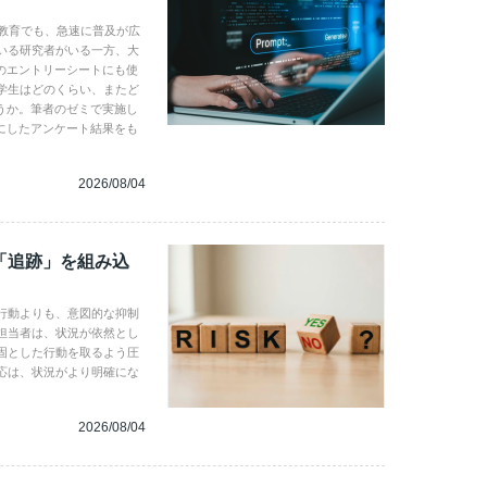
学教育でも、急速に普及が広
いる研究者がいる一方、大
のエントリーシートにも使
学生はどのくらい、またど
うか。筆者のゼミで実施し
にしたアンケート結果をも
2026/08/04
「追跡」を組み込
行動よりも、意図的な抑制
担当者は、状況が依然とし
固とした行動を取るよう圧
応は、状況がより明確にな
2026/08/04