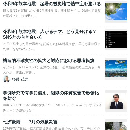
令和8年熊本地震 猛暑の被災地で熱中症を避ける
最大震度7を記録した令和8年熊本地震。熊本県内では400超の避難所
が開設され、約9千人…
令和8年熊本地震 広がるデマ、どう見分ける？
SNSとの向き合い方
28日に発生した最大震度7を記録した熊本地震では、早くも豪華寝台
列車「ななつ星」が…
構造的不確実性の拡大と対応における思考転換
イメージ（Adobe Stock）企業の目的は、企業価値の向上にある。そ
のため、将来の不確…
後藤 茂之
事例研究で有事に備え、組織の体質改善で形骸化
を防ぐ
組織レジリエンスの強化やサイバーセキュリティーの向上、サプライ
チェーンの強靭化な…
七夕豪雨――7月の気象災害――
1974年7月7日は、参議院議員選挙の投票日であった。夜、テレビで