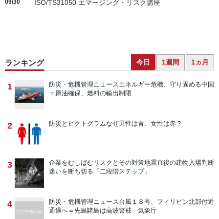
09/30
ISO/TS31050 エマージング・リスク講座
今日
1週間
1ヵ月
ランキング
防災・危機管理ニュース
エネルギー危機、守り固める中国
1
＝原油確保、燃料の輸出制限
防災とピクトグラム
なぜ男性は青、女性は赤？
2
企業をむしばむリスクとその対策
地震直後の建物入場判断
3
迷いを断ち切る「二段階ステップ」
防災・危機管理ニュース
台風１８号、フィリピン北部付近
4
通過へ＝先島諸島は高波警戒―気象庁