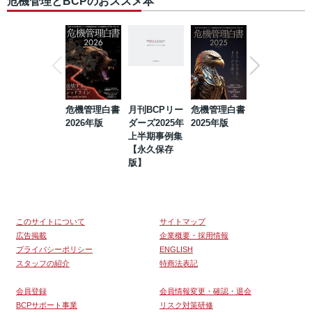
危機管理とBCPのおススメ本
危機管理白書
月刊BCPリー
危機管理白書
2023年防災・
2026年版
ダーズ2025年
2025年版
BCP・リスク
上半期事例集
マネジメント
【永久保存
事例集【永久
版】
保存版】
このサイトについて
サイトマップ
広告掲載
企業概要・採用情報
プライバシーポリシー
ENGLISH
スタッフの紹介
特商法表記
会員登録
会員情報変更・確認・退会
BCPサポート事業
リスク対策研修