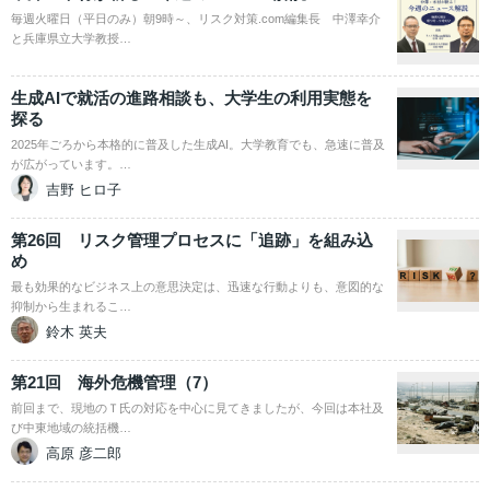
毎週火曜日（平日のみ）朝9時～、リスク対策.com編集長 中澤幸介
と兵庫県立大学教授…
生成AIで就活の進路相談も、大学生の利用実態を
探る
2025年ごろから本格的に普及した生成AI。大学教育でも、急速に普及
が広がっています。…
吉野 ヒロ子
第26回 リスク管理プロセスに「追跡」を組み込
め
最も効果的なビジネス上の意思決定は、迅速な行動よりも、意図的な
抑制から生まれるこ…
鈴木 英夫
第21回 海外危機管理（7）
前回まで、現地のＴ氏の対応を中心に見てきましたが、今回は本社及
び中東地域の統括機…
高原 彦二郎