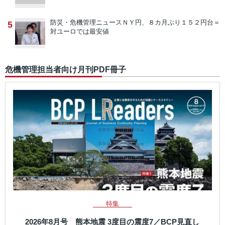
防災・危機管理ニュース
ＮＹ円、８カ月ぶり１５２円台＝
5
対ユーロでは最安値
危機管理担当者向け月刊PDF冊子
特集
2026年8月号 熊本地震 3度目の震度7／BCP見直し