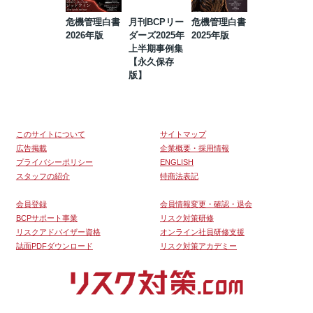
危機管理白書
月刊BCPリー
危機管理白書
2023年防災・
2026年版
ダーズ2025年
2025年版
BCP・リスク
上半期事例集
マネジメント
【永久保存
事例集【永久
版】
保存版】
このサイトについて
サイトマップ
広告掲載
企業概要・採用情報
プライバシーポリシー
ENGLISH
スタッフの紹介
特商法表記
会員登録
会員情報変更・確認・退会
BCPサポート事業
リスク対策研修
リスクアドバイザー資格
オンライン社員研修支援
誌面PDFダウンロード
リスク対策アカデミー