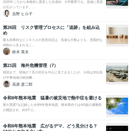
2025年ごろから本格的に普及した生成AI。大学教育でも、急速に普及
が広がっています。…
吉野 ヒロ子
第26回 リスク管理プロセスに「追跡」を組み込
め
最も効果的なビジネス上の意思決定は、迅速な行動よりも、意図的な
抑制から生まれるこ…
鈴木 英夫
第21回 海外危機管理（7）
前回まで、現地のＴ氏の対応を中心に見てきましたが、今回は本社及
び中東地域の統括機…
高原 彦二郎
令和8年熊本地震 猛暑の被災地で熱中症を避ける
最大震度7を記録した令和8年熊本地震。熊本県内では400超の避難所
が開設され、約9千人…
令和8年熊本地震 広がるデマ、どう見分ける？