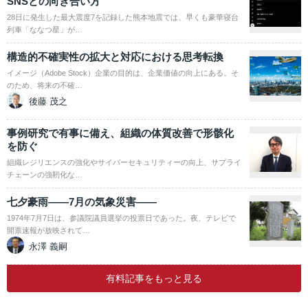
SNSとの向き合い方
28日に発生した最大震度7を記録した熊本地震では、早くも豪華寝台
列車「ななつ星」が…
構造的不確実性の拡大と対応における思考転換
イメージ（Adobe Stock）企業の目的は、企業価値の向上にある。そ
のため、将来の不確…
後藤 茂之
事例研究で有事に備え、組織の体質改善で形骸化
を防ぐ
組織レジリエンスの強化やサイバーセキュリティーの向上、サプライ
チェーンの強靭化な…
七夕豪雨――7月の気象災害――
1974年7月7日は、参議院議員選挙の投票日であった。夜、テレビで
開票速報が放映されて…
永澤 義嗣
有料記事をもっと見る