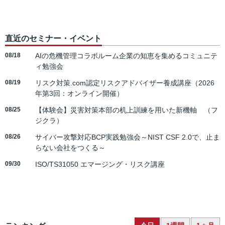
直近のセミナー・イベント
08/18
AIの危機管理コラボルーム企業の知恵を集めるコミュニテ
ィ勉強会
08/19
リスク対策.com認定リスクアドバイザー養成講座（2026
年第3回：オンライン開催）
08/25
【体験会】災害対策本部の机上訓練を用いた新機軸 （フ
ジクラ）
08/26
サイバー攻撃対応BCP実践勉強会～NIST CSF 2.0で、止ま
らない会社をつくる～
09/30
ISO/TS31050 エマージング・リスク講座