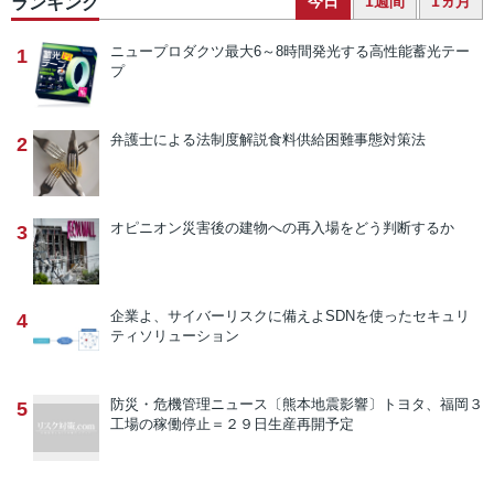
今日
1週間
1ヵ月
ランキング
ニュープロダクツ
最大6～8時間発光する高性能蓄光テー
1
プ
弁護士による法制度解説
食料供給困難事態対策法
2
オピニオン
災害後の建物への再入場をどう判断するか
3
企業よ、サイバーリスクに備えよ
SDNを使ったセキュリ
4
ティソリューション
防災・危機管理ニュース
〔熊本地震影響〕トヨタ、福岡３
5
工場の稼働停止＝２９日生産再開予定