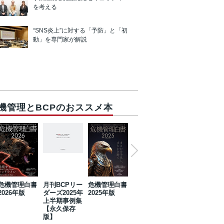
を考える
“SNS炎上”に対する「予防」と「初
動」を専門家が解説
機管理とBCPのおススメ本
危機管理白書
月刊BCPリー
危機管理白書
2023年防災・
危機管理白書
2026年版
ダーズ2025年
2025年版
BCP・リスク
2024年版
上半期事例集
マネジメント
【永久保存
事例集【永久
版】
保存版】