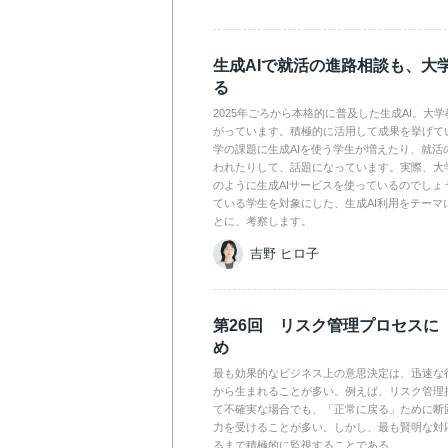
生成AIで就活の進路相談も、大
る
2025年ごろから本格的に普及した生成AI。大
がっています。積極的に活用して成果を挙げて
学の課題に生成AIを使う学生が増えたり、就活
われたりして、話題になっています。実際、大
のように生成AIサービスを使っているのでしょ
ている学生を対象にした、生成AI利用をテーマ
とに、考察します。
吉野 ヒロ子
第26回 リスク管理プロセスに
め
最も効果的なビジネス上の意思決定は、迅速な
から生まれることが多い。例えば、リスク管理
て不確実な場合でも、「正常に戻る」ために断
力を受けることが多い。しかし、最も賢明な対
るまで積極的に監視することである。