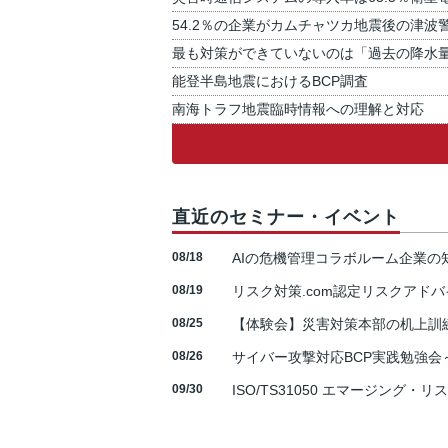
54.2％の企業がカムチャツカ地震後の津波
最も対策ができていないのは「過去の降水
能登半島地震におけるBCP調査
南海トラフ地震臨時情報への理解と対応
直近のセミナー・イベント
08/18
AIの危機管理コラボルーム企業
08/19
リスク対策.com認定リスクアドバ
08/25
【体験会】災害対策本部の机上訓
08/26
サイバー攻撃対応BCP実践勉強会～N
09/30
ISO/TS31050 エマージング・リ