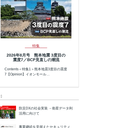
特集
2026年8月号 熊本地震 3度目の
震度7／BCP見直しの潮流
Contents＜特集1＞熊本地震3度目の震度
7【Opinion】イオンモール…
R】
防災DXの社会実装 －衛星データ利
活用に向けて
事業継続を見据えたセキュリティ