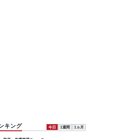
ンキング
今日
1週間
1ヵ月