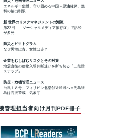
防災・危機管理ニュース
エネルギー危機、守り固める中国＝原油確保、燃
料の輸出制限
新 世界のリスクマネジメントの潮流
第22回 「ソーシャルメディア依存症」で訴訟
が多発
防災とピクトグラム
なぜ男性は青、女性は赤？
企業をむしばむリスクとその対策
地震直後の建物入場判断迷いを断ち切る「二段階
ステップ」
防災・危機管理ニュース
台風１８号、フィリピン北部付近通過へ＝先島諸
島は高波警戒―気象庁
機管理担当者向け月刊PDF冊子