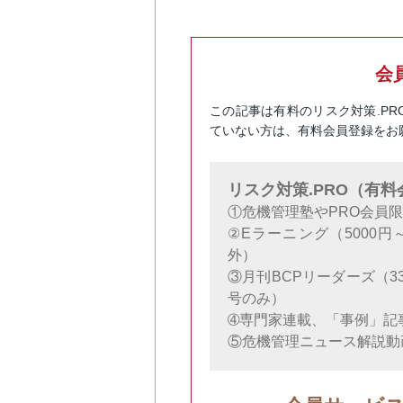
会
この記事は有料のリスク対策.P
ていない方は、有料会員登録をお
リスク対策.PRO（有
①危機管理塾やPRO会員
②Eラーニング（5000
外）
③月刊BCPリーダーズ（3
号のみ）
➃専門家連載、「事例」記
⑤危機管理ニュース解説