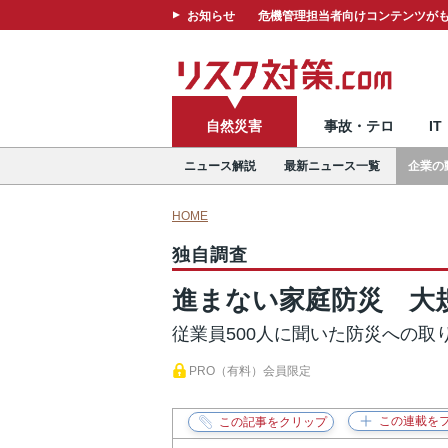
お知らせ
危機管理担当者向けコンテンツがも
自然災害
事故・テロ
I
ニュース解説
最新ニュース一覧
企業の
HOME
独自調査
進まない家庭防災 大
従業員500人に聞いた防災への取
PRO（有料）会員限定