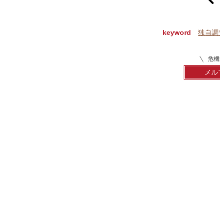
keyword
独自調
危機
メル