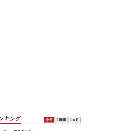
ンキング
今日
1週間
1ヵ月