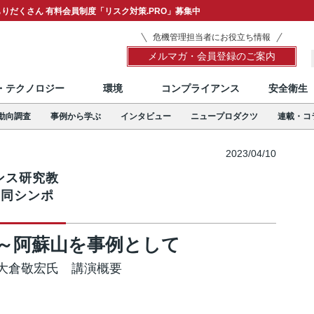
りだくさん 有料会員制度「リスク対策.PRO」募集中
危機管理担当者にお役立ち情報
メルマガ・会員登録のご案内
T・テクノロジー
環境
コンプライアンス
安全衛生
動向調査
事例から学ぶ
インタビュー
ニュープロダクツ
連載・コ
2023/04/10
エンス研究教
共同シンポ
 ～阿蘇山を事例として
大倉敬宏氏 講演概要