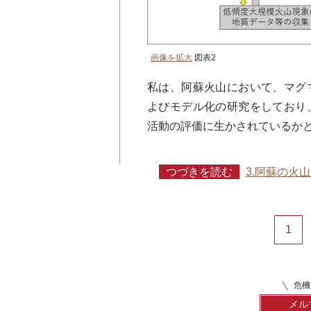
画像を拡大
図表2
私は、阿蘇火山において、マグ
よびモデル化の研究をしており
活動の評価に生かされているか
つづきを読む
3.阿蘇の火
1
危機
メル