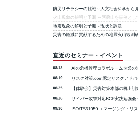
防災リテラシーの挑戦～人文社会科学から
火山現象の解明と予測 ～阿蘇山を事例とし
地震現象の解明と予測～現状と課題
災害の軽減に貢献するための地震火山観測
直近のセミナー・イベント
08/18
AIの危機管理コラボルーム企業
08/19
リスク対策.com認定リスクアドバ
08/25
【体験会】災害対策本部の机上訓
08/26
サイバー攻撃対応BCP実践勉強会～N
09/30
ISO/TS31050 エマージング・リ