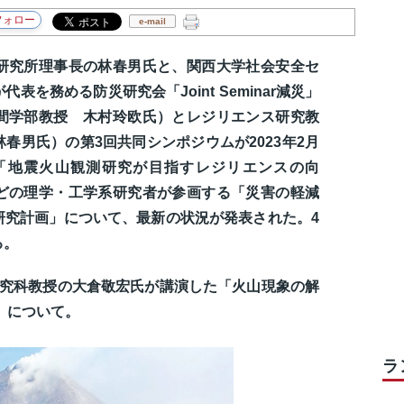
e-mail
研究所理事長の林春男氏と、関西大学社会安全セ
を務める防災研究会「Joint Seminar減災」
間学部教授 木村玲欧氏）とレジリエンス研究教
春男氏）の第3回共同シンポジウムが2023年2月
「地震火山観測研究が目指すレジリエンスの向
どの理学・工学系研究者が参画する「災害の軽減
研究計画」について、最新の状況が発表された。4
る。
研究科教授の大倉敬宏氏が講演した「火山現象の解
」について。
ラ