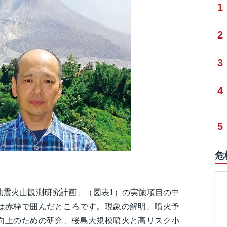
1
2
3
4
5
危
地震火山観測研究計画」（図表1）の実施項目の中
は赤枠で囲んだところです。現象の解明、噴火予
向上のための研究、桜島大規模噴火と高リスク小