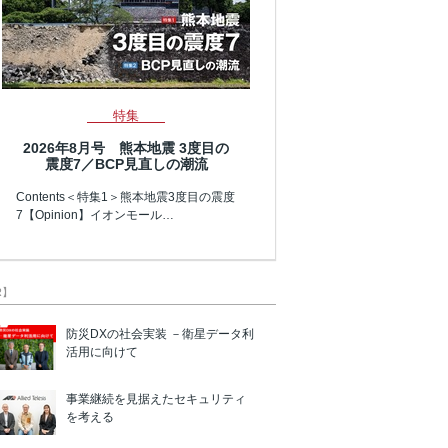
特集
2026年8月号 熊本地震 3度目の
震度7／BCP見直しの潮流
Contents＜特集1＞熊本地震3度目の震度
7【Opinion】イオンモール…
R】
防災DXの社会実装 －衛星データ利
活用に向けて
事業継続を見据えたセキュリティ
を考える