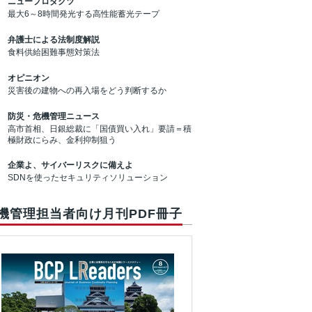
ニュープロダクツ
最大6～8時間発光する高性能蓄光テープ
弁護士による法制度解説
食料供給困難事態対策法
オピニオン
災害後の建物への再入場をどう判断するか
防災・危機管理ニュース
高市首相、日銀総裁に「国債買い入れ」要請＝積
極財政にらみ、金利抑制狙う
企業よ、サイバーリスクに備えよ
SDNを使ったセキュリティソリューション
機管理担当者向け月刊PDF冊子