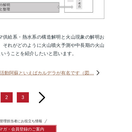
マ供給系・熱水系の構造解明と火山現象の解明お
、それがどのように火山噴火予測や中長期の火山
ということを紹介したいと思います。
山活動阿蘇といえばカルデラが有名です（図…
next
2
3
管理担当者にお役立ち情報
マガ・会員登録のご案内