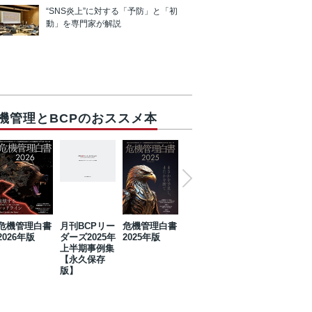
“SNS炎上”に対する「予防」と「初
動」を専門家が解説
機管理とBCPのおススメ本
危機管理白書
月刊BCPリー
危機管理白書
2023年防災・
危機管理白書
2026年版
ダーズ2025年
2025年版
BCP・リスク
2024年版
上半期事例集
マネジメント
【永久保存
事例集【永久
版】
保存版】