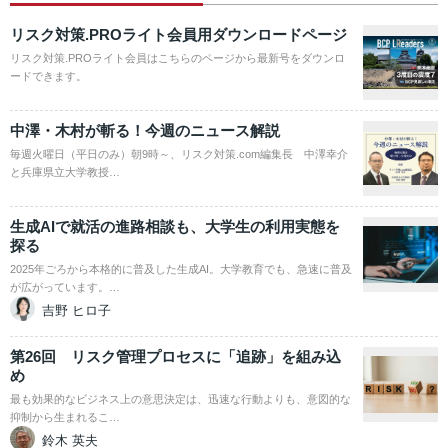
リスク対策.PROライト会員用ダウンロードページ
リスク対策.PROライト会員はこちらのページから最新号をダウンロ
ードできます。
中澤・木村が斬る！今週のニュース解説
毎週火曜日（平日のみ）朝9時～、リスク対策.com編集長 中澤幸介
と兵庫県立大学教授…
生成AIで就活の進路相談も、大学生の利用実態を
探る
2025年ごろから本格的に普及した生成AI。大学教育でも、急速に普及
が広がっています。…
吉野 ヒロ子
第26回 リスク管理プロセスに「追跡」を組み込
め
最も効果的なビジネス上の意思決定は、迅速な行動よりも、意図的な
抑制から生まれるこ…
鈴木 英夫