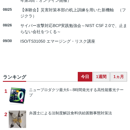
年第3回：オンライン開催）
08/25
【体験会】災害対策本部の机上訓練を用いた新機軸 （フ
ジクラ）
08/26
サイバー攻撃対応BCP実践勉強会～NIST CSF 2.0で、止ま
らない会社をつくる～
09/30
ISO/TS31050 エマージング・リスク講座
今日
1週間
1ヵ月
ランキング
ニュープロダクツ
最大6～8時間発光する高性能蓄光テー
1
プ
弁護士による法制度解説
食料供給困難事態対策法
2