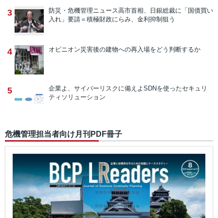
防災・危機管理ニュース
高市首相、日銀総裁に「国債買い
3
入れ」要請＝積極財政にらみ、金利抑制狙う
オピニオン
災害後の建物への再入場をどう判断するか
4
企業よ、サイバーリスクに備えよ
SDNを使ったセキュリ
5
ティソリューション
危機管理担当者向け月刊PDF冊子