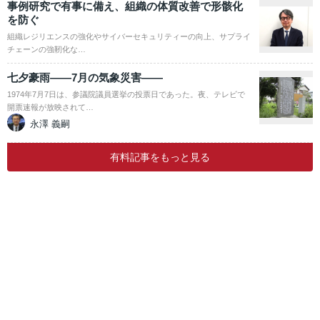
事例研究で有事に備え、組織の体質改善で形骸化
を防ぐ
組織レジリエンスの強化やサイバーセキュリティーの向上、サプライ
チェーンの強靭化な…
七夕豪雨――7月の気象災害――
1974年7月7日は、参議院議員選挙の投票日であった。夜、テレビで
開票速報が放映されて…
永澤 義嗣
有料記事をもっと見る