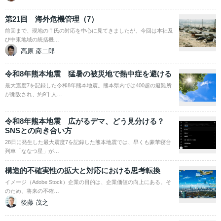
第21回 海外危機管理（7）
前回まで、現地のＴ氏の対応を中心に見てきましたが、今回は本社及
び中東地域の統括機…
高原 彦二郎
令和8年熊本地震 猛暑の被災地で熱中症を避ける
最大震度7を記録した令和8年熊本地震。熊本県内では400超の避難所
が開設され、約9千人…
令和8年熊本地震 広がるデマ、どう見分ける？
SNSとの向き合い方
28日に発生した最大震度7を記録した熊本地震では、早くも豪華寝台
列車「ななつ星」が…
構造的不確実性の拡大と対応における思考転換
イメージ（Adobe Stock）企業の目的は、企業価値の向上にある。そ
のため、将来の不確…
後藤 茂之