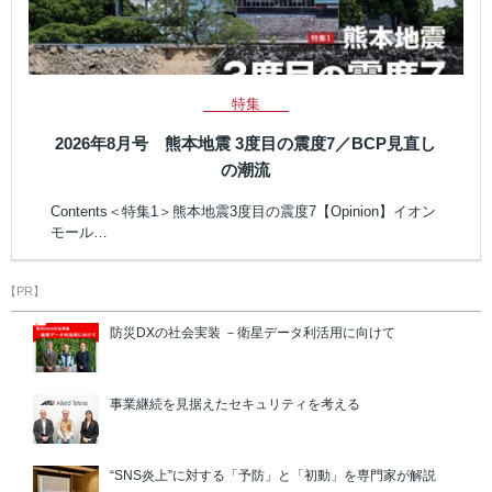
特集
2026年8月号 熊本地震 3度目の震度7／BCP見直し
の潮流
Contents＜特集1＞熊本地震3度目の震度7【Opinion】イオン
モール…
【PR】
防災DXの社会実装 －衛星データ利活用に向けて
事業継続を見据えたセキュリティを考える
“SNS炎上”に対する「予防」と「初動」を専門家が解説