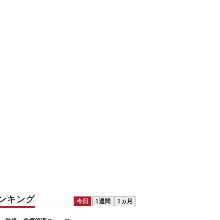
ンキング
今日
1週間
1ヵ月