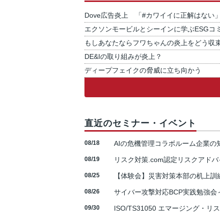
Dove広告炎上 「#カワイイに正解はない
エクソンモービルとシーインに学ぶESGコ
もしあなたならフワちゃんの炎上をどう収
DE&Iの取り組みが炎上？
ディープフェイクの脅威に立ち向かう
直近のセミナー・イベント
08/18
AIの危機管理コラボルーム企業
08/19
リスク対策.com認定リスクアドバ
08/25
【体験会】災害対策本部の机上訓
08/26
サイバー攻撃対応BCP実践勉強会～N
09/30
ISO/TS31050 エマージング・リ