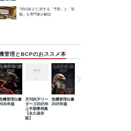
“SNS炎上”に対する「予防」と「初
動」を専門家が解説
機管理とBCPのおススメ本
危機管理白書
月刊BCPリー
危機管理白書
2023年防災・
危機管理白書
2026年版
ダーズ2025年
2025年版
BCP・リスク
2024年版
上半期事例集
マネジメント
【永久保存
事例集【永久
版】
保存版】