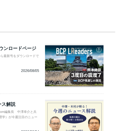
ダウンロードページ
から最新号をダウンロードで
2026/08/05
ース解説
com編集長 中澤幸介と兵
理学）が今週注目のニュー