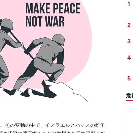
1
2
3
4
5
危
。その変動の中で、イスラエルとハマスの紛争