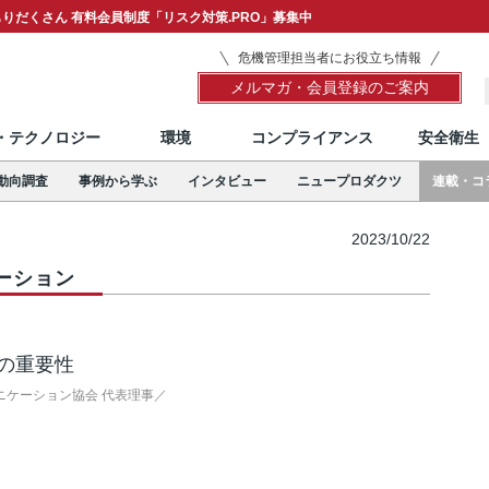
りだくさん 有料会員制度「リスク対策.PRO」募集中
危機管理担当者にお役立ち情報
メルマガ・会員登録のご案内
T・テクノロジー
環境
コンプライアンス
安全衛生
動向調査
事例から学ぶ
インタビュー
ニュープロダクツ
連載・コ
2023/10/22
ーション
の重要性
ニケーション協会 代表理事／