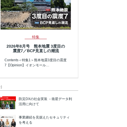
特集
2026年8月号 熊本地震 3度目の
震度7／BCP見直しの潮流
Contents＜特集1＞熊本地震3度目の震度
7【Opinion】イオンモール…
R】
防災DXの社会実装 －衛星データ利
活用に向けて
事業継続を見据えたセキュリティ
を考える