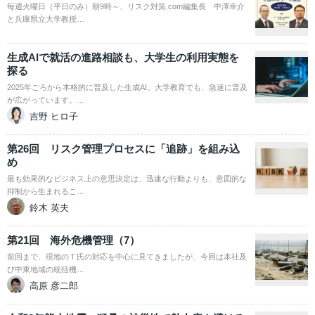
毎週火曜日（平日のみ）朝9時～、リスク対策.com編集長 中澤幸介
と兵庫県立大学教授…
生成AIで就活の進路相談も、大学生の利用実態を
探る
2025年ごろから本格的に普及した生成AI。大学教育でも、急速に普及
が広がっています。…
吉野 ヒロ子
第26回 リスク管理プロセスに「追跡」を組み込
め
最も効果的なビジネス上の意思決定は、迅速な行動よりも、意図的な
抑制から生まれるこ…
鈴木 英夫
第21回 海外危機管理（7）
前回まで、現地のＴ氏の対応を中心に見てきましたが、今回は本社及
び中東地域の統括機…
高原 彦二郎