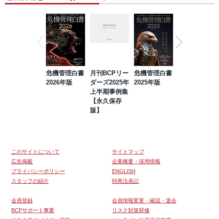
危機管理白書
月刊BCPリー
危機管理白書
2023年防災・
2026年版
ダーズ2025年
2025年版
BCP・リスク
上半期事例集
マネジメント
【永久保存
事例集【永久
版】
保存版】
このサイトについて
サイトマップ
広告掲載
企業概要・採用情報
プライバシーポリシー
ENGLISH
スタッフの紹介
特商法表記
会員登録
会員情報変更・確認・退会
BCPサポート事業
リスク対策研修