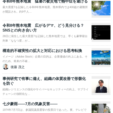
令和8年熊本地震 猛暑の被災地で熱中症を避ける
最大震度7を記録した令和8年熊本地震。熊本県内では400超の避難所
が開設され、約9千人…
令和8年熊本地震 広がるデマ、どう見分ける？
SNSとの向き合い方
28日に発生した最大震度7を記録した熊本地震では、早くも豪華寝台
列車「ななつ星」が…
構造的不確実性の拡大と対応における思考転換
イメージ（Adobe Stock）企業の目的は、企業価値の向上にある。そ
のため、将来の不確…
後藤 茂之
事例研究で有事に備え、組織の体質改善で形骸化
を防ぐ
組織レジリエンスの強化やサイバーセキュリティーの向上、サプライ
チェーンの強靭化な…
七夕豪雨――7月の気象災害――
1974年7月7日は、参議院議員選挙の投票日であった。夜、テレビで