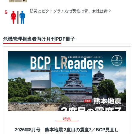
防災とピクトグラム
なぜ男性は青、女性は赤？
5
危機管理担当者向け月刊PDF冊子
特集
2026年8月号 熊本地震 3度目の震度7／BCP見直し