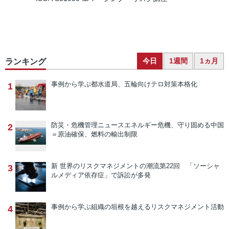
今日
1週間
1ヵ月
ランキング
事例から学ぶ
都水道局、五輪向けテロ対策本格化
1
防災・危機管理ニュース
エネルギー危機、守り固める中国
2
＝原油確保、燃料の輸出制限
新 世界のリスクマネジメントの潮流
第22回 「ソーシャ
3
ルメディア依存症」で訴訟が多発
事例から学ぶ
組織の垣根を越えるリスクマネジメント活動
4