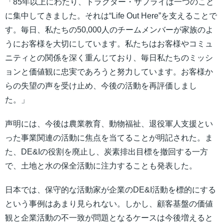
「85年以上にわたり、トラクター・サプライは一つのこと
に集中してきました。それは“Life Out Here”を支えることで
す。毎日、私たちの50,000人のチームメンバーが家族のよ
うにお客様を大切にしています。私たちはお客様やコミュ
ニティとの関係を深く重んじており、毎日私たちのミッシ
ョンと価値観に忠実であろうと努力しています。お客様か
らの失望の声を受け止め、今後の活動を再評価しまし
た。」
声明には、今後は農業教育、動物福祉、退役軍人支援とい
った事業関連の活動に焦点を当てることが明記された。ま
た、DE&Iの役割を廃止し、炭素排出目標を撤回する一方
で、土地と水の保全活動に注力することも発表した。
日本では、保守的な活動家が企業のDE&I活動を標的にする
という事例はあまり見られない。しかし、顧客基盤の価値
観と企業活動の不一致が問題となるケースは今後増えると