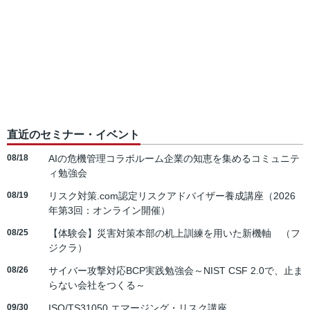
直近のセミナー・イベント
08/18
AIの危機管理コラボルーム企業の知恵を集めるコミュニテ
ィ勉強会
08/19
リスク対策.com認定リスクアドバイザー養成講座（2026
年第3回：オンライン開催）
08/25
【体験会】災害対策本部の机上訓練を用いた新機軸 （フ
ジクラ）
08/26
サイバー攻撃対応BCP実践勉強会～NIST CSF 2.0で、止ま
らない会社をつくる～
09/30
ISO/TS31050 エマージング・リスク講座