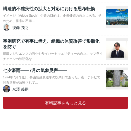
構造的不確実性の拡大と対応における思考転換
イメージ（Adobe Stock）企業の目的は、企業価値の向上にある。そ
のため、将来の不確…
後藤 茂之
事例研究で有事に備え、組織の体質改善で形骸化
を防ぐ
組織レジリエンスの強化やサイバーセキュリティーの向上、サプライ
チェーンの強靭化な…
七夕豪雨――7月の気象災害――
1974年7月7日は、参議院議員選挙の投票日であった。夜、テレビで
開票速報が放映されて…
永澤 義嗣
有料記事をもっと見る