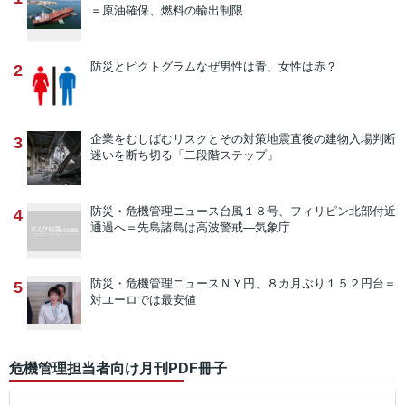
＝原油確保、燃料の輸出制限
防災とピクトグラム
なぜ男性は青、女性は赤？
2
企業をむしばむリスクとその対策
地震直後の建物入場判断
3
迷いを断ち切る「二段階ステップ」
防災・危機管理ニュース
台風１８号、フィリピン北部付近
4
通過へ＝先島諸島は高波警戒―気象庁
防災・危機管理ニュース
ＮＹ円、８カ月ぶり１５２円台＝
5
対ユーロでは最安値
危機管理担当者向け月刊PDF冊子