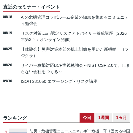
直近のセミナー・イベント
08/18
AIの危機管理コラボルーム企業の知恵を集めるコミュニテ
ィ勉強会
08/19
リスク対策.com認定リスクアドバイザー養成講座（2026
年第3回：オンライン開催）
08/25
【体験会】災害対策本部の机上訓練を用いた新機軸 （フ
ジクラ）
08/26
サイバー攻撃対応BCP実践勉強会～NIST CSF 2.0で、止ま
らない会社をつくる～
09/30
ISO/TS31050 エマージング・リスク講座
今日
1週間
1ヵ月
ランキング
防災・危機管理ニュース
エネルギー危機、守り固める中国
1