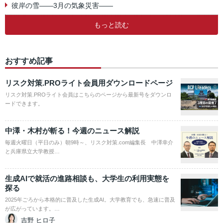
彼岸の雪――3月の気象災害――
もっと読む
おすすめ記事
リスク対策.PROライト会員用ダウンロードページ
リスク対策.PROライト会員はこちらのページから最新号をダウンロ
ードできます。
中澤・木村が斬る！今週のニュース解説
毎週火曜日（平日のみ）朝9時～、リスク対策.com編集長 中澤幸介
と兵庫県立大学教授…
生成AIで就活の進路相談も、大学生の利用実態を
探る
2025年ごろから本格的に普及した生成AI。大学教育でも、急速に普及
が広がっています。…
吉野 ヒロ子