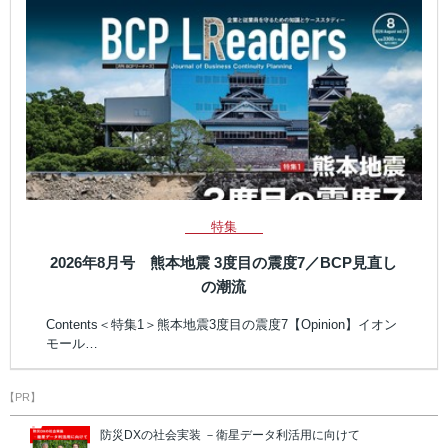
特集
2026年8月号 熊本地震 3度目の震度7／BCP見直し
の潮流
Contents＜特集1＞熊本地震3度目の震度7【Opinion】イオン
モール…
【PR】
防災DXの社会実装 －衛星データ利活用に向けて