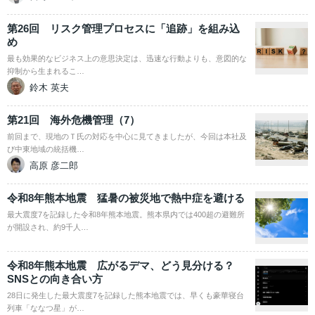
第26回 リスク管理プロセスに「追跡」を組み込
め
最も効果的なビジネス上の意思決定は、迅速な行動よりも、意図的な
抑制から生まれるこ…
鈴木 英夫
第21回 海外危機管理（7）
前回まで、現地のＴ氏の対応を中心に見てきましたが、今回は本社及
び中東地域の統括機…
高原 彦二郎
令和8年熊本地震 猛暑の被災地で熱中症を避ける
最大震度7を記録した令和8年熊本地震。熊本県内では400超の避難所
が開設され、約9千人…
令和8年熊本地震 広がるデマ、どう見分ける？
SNSとの向き合い方
28日に発生した最大震度7を記録した熊本地震では、早くも豪華寝台
列車「ななつ星」が…