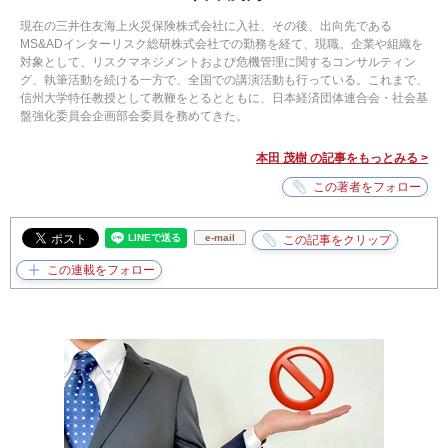
現在の三井住友海上火災保険株式会社に入社、その後、出向先である
MS&ADインターリスク総研株式会社での勤務を経て、現職。企業や組織を
対象として、リスクマネジメントおよび危機管理に関するコンサルティン
グ、執筆活動を続ける一方で、全国での講演活動も行っている。これまで、
信州大学特任教授として教鞭をとるとともに、日本経済団体連合会・社会基
盤強化委員会企画部会委員を務めてきた。
本田 茂樹 の記事をもっとみる >
e-mail