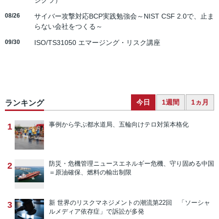
ジクラ）
08/26
サイバー攻撃対応BCP実践勉強会～NIST CSF 2.0で、止ま
らない会社をつくる～
09/30
ISO/TS31050 エマージング・リスク講座
今日
1週間
1ヵ月
ランキング
事例から学ぶ
都水道局、五輪向けテロ対策本格化
1
防災・危機管理ニュース
エネルギー危機、守り固める中国
2
＝原油確保、燃料の輸出制限
新 世界のリスクマネジメントの潮流
第22回 「ソーシャ
3
ルメディア依存症」で訴訟が多発