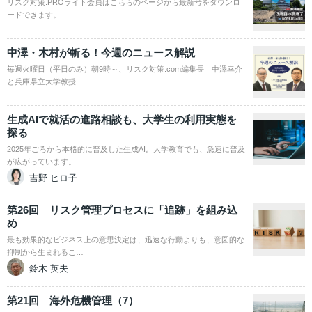
リスク対策.PROライト会員はこちらのページから最新号をダウンロ
ードできます。
中澤・木村が斬る！今週のニュース解説
毎週火曜日（平日のみ）朝9時～、リスク対策.com編集長 中澤幸介
と兵庫県立大学教授…
生成AIで就活の進路相談も、大学生の利用実態を
探る
2025年ごろから本格的に普及した生成AI。大学教育でも、急速に普及
が広がっています。…
吉野 ヒロ子
第26回 リスク管理プロセスに「追跡」を組み込
め
最も効果的なビジネス上の意思決定は、迅速な行動よりも、意図的な
抑制から生まれるこ…
鈴木 英夫
第21回 海外危機管理（7）