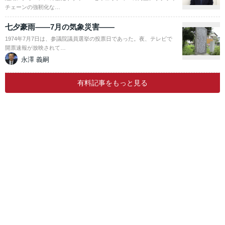
チェーンの強靭化な…
七夕豪雨――7月の気象災害――
1974年7月7日は、参議院議員選挙の投票日であった。夜、テレビで
開票速報が放映されて…
永澤 義嗣
有料記事をもっと見る