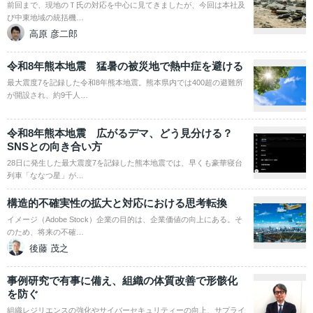
前回まで、現地のＴ氏の対応を中心に見てきましたが、今回は本社及
び中東地域の統括機…
高原 彦二郎
令和8年熊本地震 猛暑の被災地で熱中症を避ける
最大震度7を記録した令和8年熊本地震。熊本県内では400超の避難所
が開設され、約9千人…
令和8年熊本地震 広がるデマ、どう見分ける？
SNSとの向き合い方
28日に発生した最大震度7を記録した熊本地震では、早くも豪華寝台
列車「ななつ星」が…
構造的不確実性の拡大と対応における思考転換
イメージ（Adobe Stock）企業の目的は、企業価値の向上にある。そ
のため、将来の不確…
後藤 茂之
事例研究で有事に備え、組織の体質改善で形骸化
を防ぐ
組織レジリエンスの強化やサイバーセキュリティーの向上、サプライ