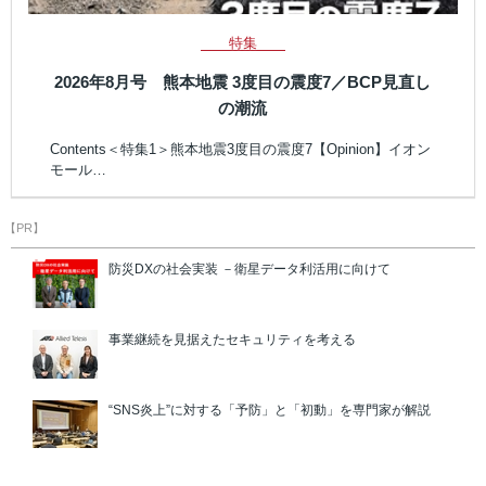
特集
2026年8月号 熊本地震 3度目の震度7／BCP見直し
の潮流
Contents＜特集1＞熊本地震3度目の震度7【Opinion】イオン
モール…
【PR】
防災DXの社会実装 －衛星データ利活用に向けて
事業継続を見据えたセキュリティを考える
“SNS炎上”に対する「予防」と「初動」を専門家が解説