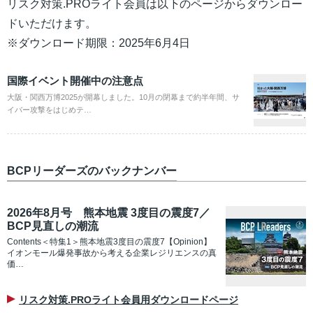
リスク対策.PROライト会員は以下のページからダウンロー
ドいただけます。
※ダウンロード期限：2025年6月4日
国際イベント開催中の注意点
大阪・関西万博2025が開幕しました。10月の閉幕まで約半年間、サ
イバー攻撃をはじめテ…
BCPリーダーズのバックナンバー
2026年8月号 熊本地震 3度目の震度7／
BCP見直しの潮流
Contents＜特集1＞熊本地震3度目の震度7【Opinion】
イオンモール爆発事故から考える企業レジリエンスの真
価…
リスク対策.PROライト会員用ダウンロードページ