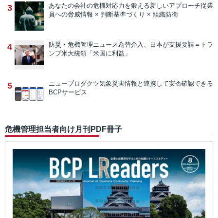
あなたの会社の危機対応力を鍛える新しいアプローチ
従業
3
員への脅威情報 × 判断基準づくり × 組織防衛
防災・危機管理ニュース
為替介入、日本が支援要請＝トラ
4
ンプ米大統領「米国に利益」
ニュープロダクツ
気象災害情報と連携して安否確認できる
5
BCPサービス
危機管理担当者向け月刊PDF冊子