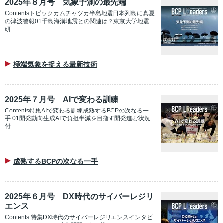
2025年８月号 気象予測の最先端
Contentsトピックカムチャツカ半島地震日本列島に真夏
の津波警報01千島海溝地震との関連は？東京大学地震
研…
極端気象を捉える最新技術
2025年７月号 AIで変わる訓練
Contents特集AIで変わる訓練成熟するBCPの次なる一
手 01開発動向生成AIで負担半減を目指す開発進む状況
付…
成熟するBCPの次なる一手
2025年６月号 DX時代のサイバーレジリ
エンス
Contents 特集DX時代のサイバーレジリエンスインタビ