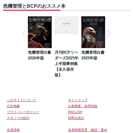
危機管理とBCPのおススメ本
危機管理白書
月刊BCPリー
危機管理白書
2023年防災・
2026年版
ダーズ2025年
2025年版
BCP・リスク
上半期事例集
マネジメント
【永久保存
事例集【永久
版】
保存版】
このサイトについて
サイトマップ
広告掲載
企業概要・採用情報
プライバシーポリシー
ENGLISH
スタッフの紹介
特商法表記
会員登録
会員情報変更・確認・退会