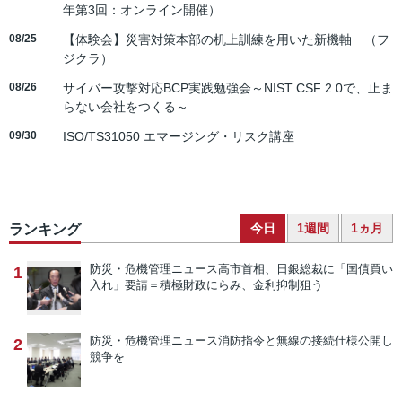
年第3回：オンライン開催）
08/25
【体験会】災害対策本部の机上訓練を用いた新機軸 （フ
ジクラ）
08/26
サイバー攻撃対応BCP実践勉強会～NIST CSF 2.0で、止ま
らない会社をつくる～
09/30
ISO/TS31050 エマージング・リスク講座
今日
1週間
1ヵ月
ランキング
防災・危機管理ニュース
高市首相、日銀総裁に「国債買い
1
入れ」要請＝積極財政にらみ、金利抑制狙う
防災・危機管理ニュース
消防指令と無線の接続仕様公開し
2
競争を