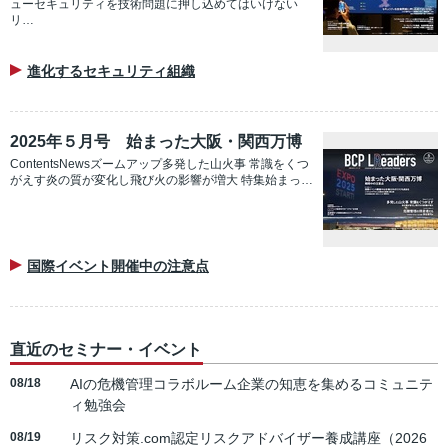
ューセキュリティを技術問題に押し込めてはいけない
リ…
進化するセキュリティ組織
2025年５月号 始まった大阪・関西万博
ContentsNewsズームアップ多発した山火事 常識をくつ
がえす炎の質が変化し飛び火の影響が増大 特集始まっ…
国際イベント開催中の注意点
直近のセミナー・イベント
08/18
AIの危機管理コラボルーム企業の知恵を集めるコミュニテ
ィ勉強会
08/19
リスク対策.com認定リスクアドバイザー養成講座（2026